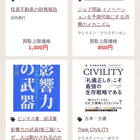
投資不動産の財務報告
ジョブ理論 イノベーシ
ョンを予測可能にする消
近田典行
費のメカニズム
クレイトン・クリステンセン
買取上限価格
買取上限価格
1,300円
850円
ビジネス書・経済書
古本・古書
影響力の武器[第三版] な
Think CIVILITY
ぜ、人は動かされるのか
クリスティーン・ポラス