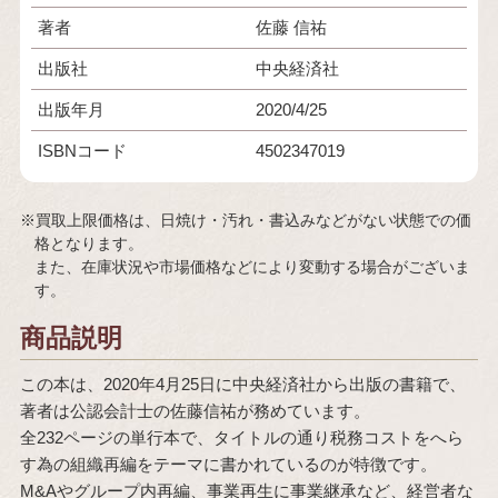
著者
佐藤 信祐
出版社
中央経済社
出版年月
2020/4/25
ISBNコード
4502347019
※買取上限価格は、日焼け・汚れ・書込みなどがない状態での価
格となります。
また、在庫状況や市場価格などにより変動する場合がございま
す。
商品説明
この本は、2020年4月25日に中央経済社から出版の書籍で、
著者は公認会計士の佐藤信祐が務めています。
全232ページの単行本で、タイトルの通り税務コストをへら
す為の組織再編をテーマに書かれているのが特徴です。
M&Aやグループ内再編、事業再生に事業継承など、経営者な