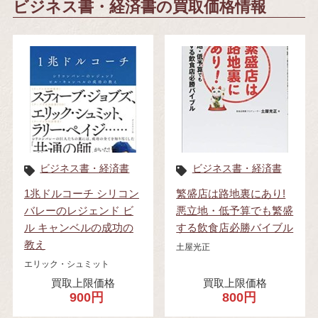
ビジネス書・経済書の買取価格情報
ビジネス書・経済書
ビジネス書・経済書
1兆ドルコーチ シリコン
繁盛店は路地裏にあり!
バレーのレジェンド ビ
悪立地・低予算でも繁盛
ル キャンベルの成功の
する飲食店必勝バイブル
教え
土屋光正
エリック・シュミット
買取上限価格
買取上限価格
900円
800円