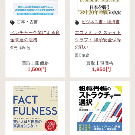
古本・古書
ビジネス書・経済書
ベンチャー企業による資
エコノミック ステイト
金調達の法務
クラフト 経済安全保障
の戦い
角元 洋利 他
國分俊史
買取上限価格
買取上限価格
1,500円
1,850円