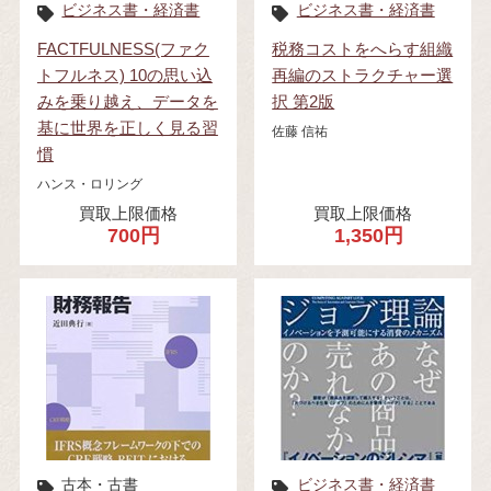
ビジネス書・経済書
ビジネス書・経済書
FACTFULNESS(ファク
税務コストをへらす組織
トフルネス) 10の思い込
再編のストラクチャー選
みを乗り越え、データを
択 第2版
基に世界を正しく見る習
佐藤 信祐
慣
ハンス・ロリング
買取上限価格
買取上限価格
700円
1,350円
古本・古書
ビジネス書・経済書