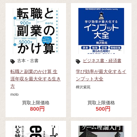
古本・古書
ビジネス書・経済書
転職と副業のかけ算 生
学び効率が最大化するイ
涯年収を最大化する生き
ンプット大全
方
樺沢紫苑
moto
買取上限価格
買取上限価格
800円
500円