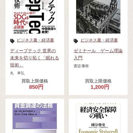
ビジネス書・経済書
ビジネス書・経済書
ディープテック 世界の
ゼミナール ゲーム理論
未来を切り拓く「眠れる
入門
技術」
渡辺 隆裕
丸 幸弘
買取上限価格
買取上限価格
850円
1,200円