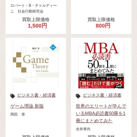
ロバート・B・チャルディー
ニ 社会行動研究会
買取上限価格
買取上限価格
1,500円
800円
ビジネス書・経済書
ビジネス書・経済書
ゲーム理論 新版
世界のエリートが学んで
いるMBA必読書50冊を1
岡田 章
冊にまとめてみた
永井孝尚