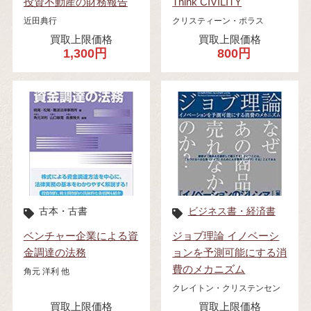
投資不動産の財務報告
Think CIVILITY
近田典行
クリスティーン・ポラス
買取上限価格
買取上限価格
1,300円
800円
古本・古書
ビジネス書・経済書
ベンチャー企業による資
ジョブ理論 イノベーシ
金調達の法務
ョンを予測可能にする消
費のメカニズム
角元 洋利 他
クレイトン・クリステンセン
買取上限価格
買取上限価格