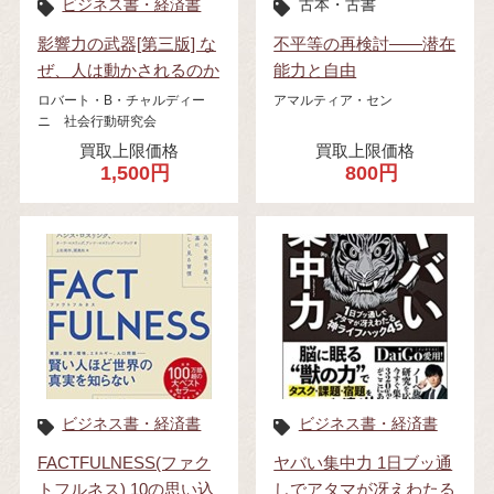
ビジネス書・経済書
古本・古書
影響力の武器[第三版] な
不平等の再検討――潜在
ぜ、人は動かされるのか
能力と自由
ロバート・B・チャルディー
アマルティア・セン
ニ 社会行動研究会
買取上限価格
買取上限価格
1,500円
800円
ビジネス書・経済書
ビジネス書・経済書
FACTFULNESS(ファク
ヤバい集中力 1日ブッ通
トフルネス) 10の思い込
しでアタマが冴えわたる