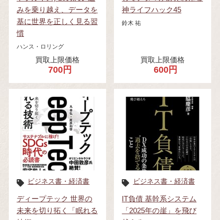
みを乗り越え、データを
神ライフハック45
基に世界を正しく見る習
鈴木 祐
慣
ハンス・ロリング
買取上限価格
買取上限価格
700円
600円
ビジネス書・経済書
ビジネス書・経済書
ディープテック 世界の
IT負債 基幹系システム
未来を切り拓く「眠れる
「2025年の崖」を飛び