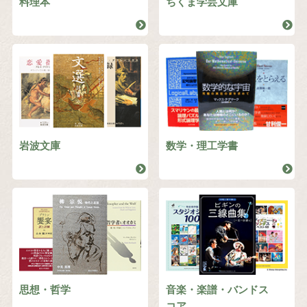
料理本
ちくま学芸文庫
岩波文庫
数学・理工学書
思想・哲学
音楽・楽譜・バンドス
コア