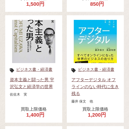
1,500円
850円
ビジネス書・経済書
ビジネス書・経済書
資本主義と闘った男 宇
アフターデジタル オフ
沢弘文と経済学の世界
ラインのない時代に生き
残る
佐佐木 実
藤井 保文 他
買取上限価格
買取上限価格
1,400円
1,200円