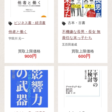
ビジネス書・経済書
古本・古書
他者と働く
不機嫌な長男・長女 無
責任な末っ子たち
宇田川 元一
五百田達成
買取上限価格
買取上限価格
900円
600円