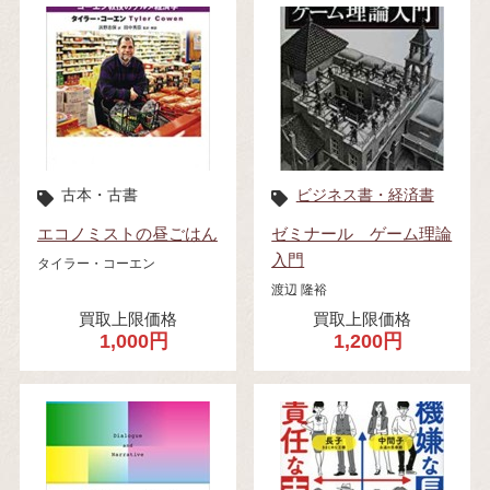
古本・古書
ビジネス書・経済書
エコノミストの昼ごはん
ゼミナール ゲーム理論
入門
タイラー・コーエン
渡辺 隆裕
買取上限価格
買取上限価格
1,000円
1,200円