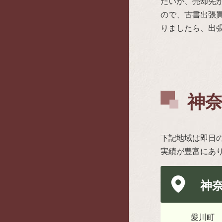
たいが、売却先
ので、古書出張
りましたら、出
神
下記地域は即日
実績が豊富にあ
神
愛川町