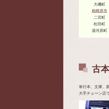
大磯町
相模原市
二宮町
松田町
湯河原町
古本
単行本、文庫、
大手チェーン店