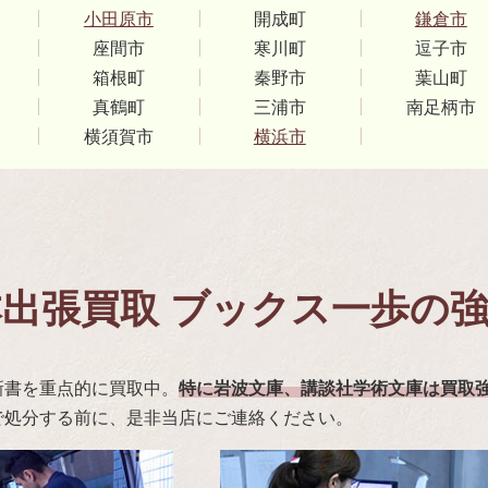
小田原市
開成町
鎌倉市
座間市
寒川町
逗子市
箱根町
秦野市
葉山町
真鶴町
三浦市
南足柄市
横須賀市
横浜市
出張買取 ブックス一歩の
新書を重点的に買取中。
特に岩波文庫、講談社学術文庫は買取
で処分する前に、是非当店にご連絡ください。