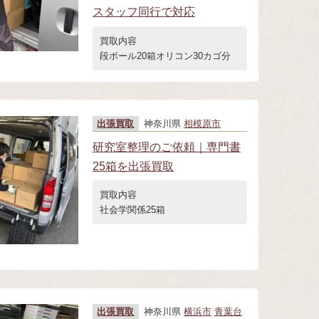
スタッフ同行で対応
買取内容
段ボール20箱オリコン30カゴ分
出張買取
神奈川県
相模原市
研究室整理のご依頼｜専門書
25箱を出張買取
買取内容
社会学関係25箱
出張買取
神奈川県
横浜市
青葉台