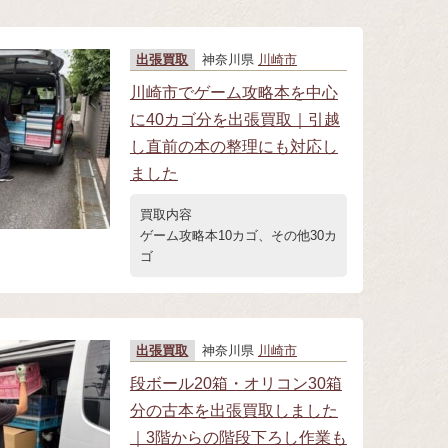
出張買取
神奈川県
川崎市
川崎市でゲーム攻略本を中心
に40カゴ分を出張買取｜引越
し直前の本の整理にも対応し
ました
買取内容
ゲーム攻略本10カゴ、その他30カ
ゴ
出張買取
神奈川県
川崎市
段ボール20箱・オリコン30箱
分の古本を出張買取しました
｜3階からの階段下ろし作業も