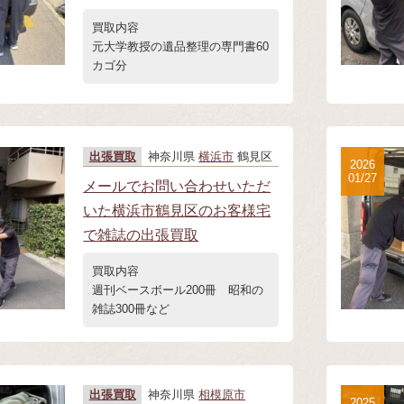
買取内容
元大学教授の遺品整理の専門書60
カゴ分
出張買取
神奈川県
横浜市
鶴見区
2026
01/27
メールでお問い合わせいただ
いた横浜市鶴見区のお客様宅
で雑誌の出張買取
買取内容
週刊ベースボール200冊 昭和の
雑誌300冊など
出張買取
神奈川県
相模原市
2025