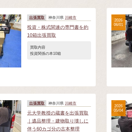
出張買取
神奈川県
川崎市
2026
06/01
投資・株式関連の専門書を約
10箱出張買取
買取内容
投資関係の本10箱
出張買取
神奈川県
川崎市
2026
05/04
元大学教授の蔵書を出張買取
｜遺品整理・建物取り壊しに
伴う60カゴ分の古本整理