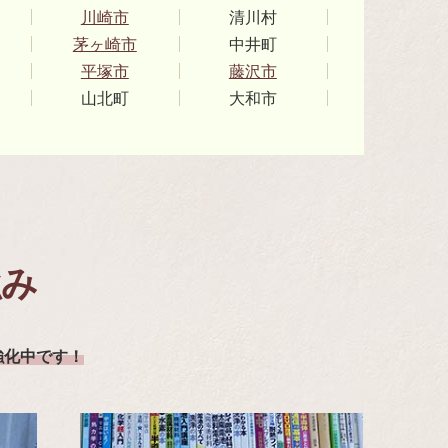
川崎市
清川村
茅ヶ崎市
中井町
平塚市
藤沢市
山北町
大和市
強み
強化中です！