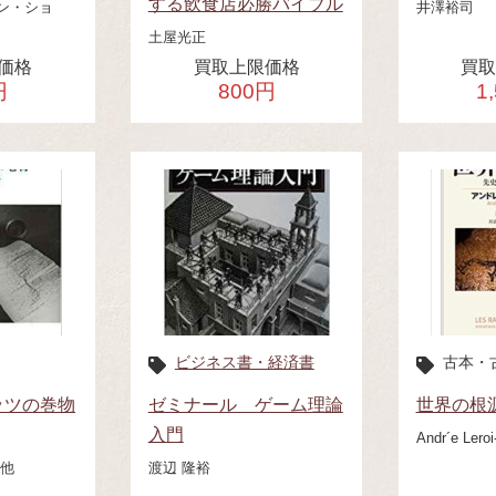
する飲食店必勝バイブル
ン・ショ
井澤裕司
土屋光正
価格
買取上限価格
買
円
800円
1
ビジネス書・経済書
古本・
ッツの巻物
ゼミナール ゲーム理論
世界の根
入門
Andr´e Lero
 他
渡辺 隆裕