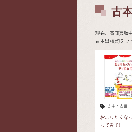
古
現在、高価買取
古本出張買取 
古本・古書
おこりたくなっ
ってみて!