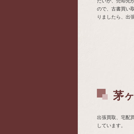
たいが、売却先
ので、古書買い
りましたら、出
茅
出張買取、宅配
しています。