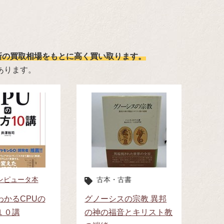
新の買取相場をもとに高く買い取ります。
あります。
コンピュータ本
古本・古書
わかるCPUの
グノーシスの宗教 異邦
１０講
の神の福音とキリスト教