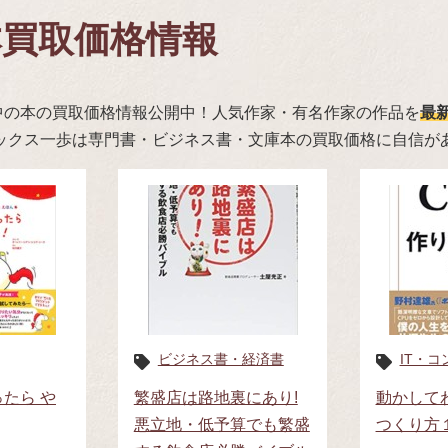
本買取価格情報
中の本の買取価格情報公開中！人気作家・有名作家の作品を
最
ブックス一歩は専門書・ビジネス書・文庫本の買取価格に自信が
ビジネス書・経済書
IT・
たら や
繁盛店は路地裏にあり!
動かして
悪立地・低予算でも繁盛
つくり方