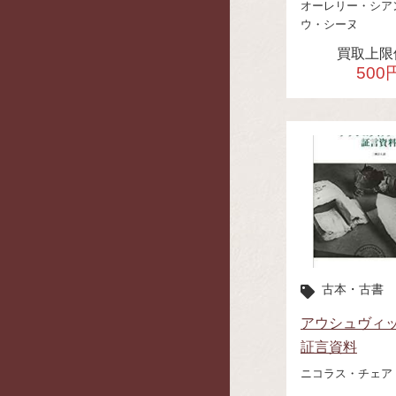
オーレリー・シア
ウ・シーヌ
買取上限
500
古本・古書
アウシュヴィ
証言資料
ニコラス・チェア