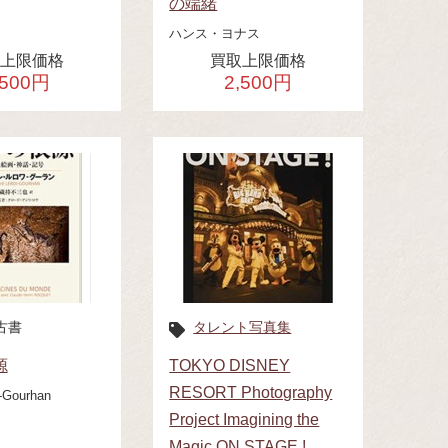
の端緒
ハンス・ヨナス
取上限価格
買取上限価格
,500円
2,500円
古書
タレント写真集
源
TOKYO DISNEY
RESORT Photography
i‐Gourhan
Project Imagining the
Magic ON STAGE !