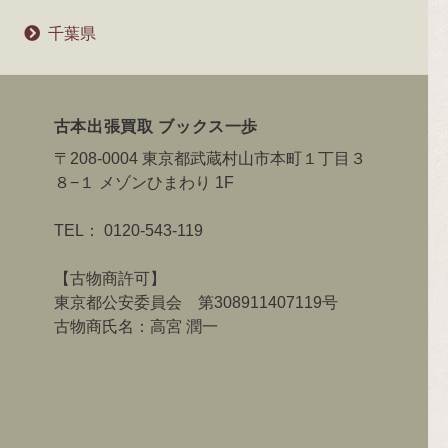
千葉県
古本出張買取 ブックス一歩
〒208-0004 東京都武蔵村山市本町１丁目３
８−１ メゾンひまわり 1F
TEL：
0120-543-119
【古物商許可】
東京都公安委員会 第308911407119号
古物商氏名：高宮 潤一