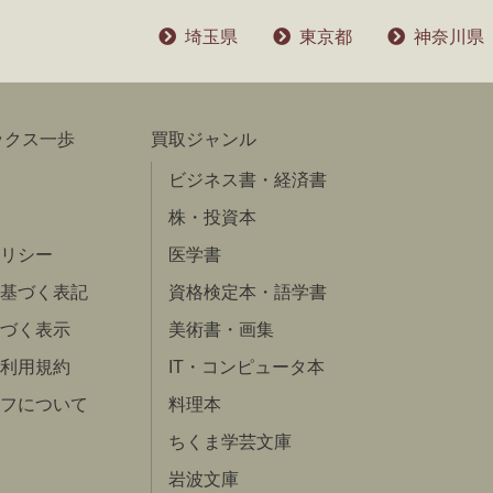
埼玉県
東京都
神奈川県
ックス一歩
買取ジャンル
ビジネス書・経済書
株・投資本
リシー
医学書
基づく表記
資格検定本・語学書
づく表示
美術書・画集
利用規約
IT・コンピュータ本
フについて
料理本
ちくま学芸文庫
岩波文庫