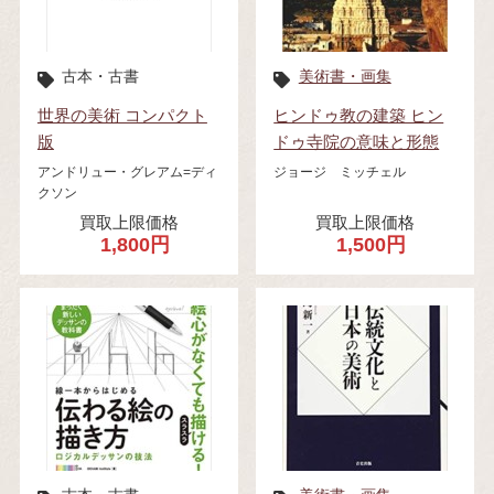
古本・古書
美術書・画集
世界の美術 コンパクト
ヒンドゥ教の建築 ヒン
版
ドゥ寺院の意味と形態
アンドリュー・グレアム=ディ
ジョージ ミッチェル
クソン
買取上限価格
買取上限価格
1,800円
1,500円