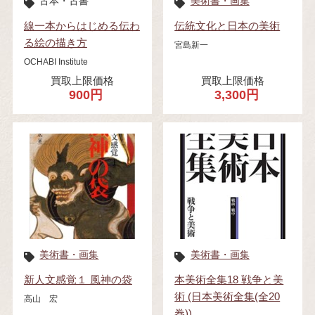
古本・古書
美術書・画集
線一本からはじめる伝わ
伝統文化と日本の美術
る絵の描き方
宮島新一
OCHABI Institute
買取上限価格
買取上限価格
900円
3,300円
美術書・画集
美術書・画集
新人文感覚１ 風神の袋
本美術全集18 戦争と美
術 (日本美術全集(全20
高山 宏
巻))