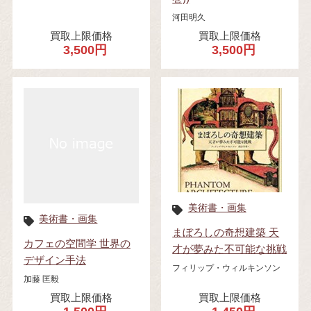
河田明久
買取上限価格
買取上限価格
3,500円
3,500円
美術書・画集
美術書・画集
まぼろしの奇想建築 天
カフェの空間学 世界の
才が夢みた不可能な挑戦
デザイン手法
フィリップ・ウィルキンソン
加藤 匡毅
買取上限価格
買取上限価格