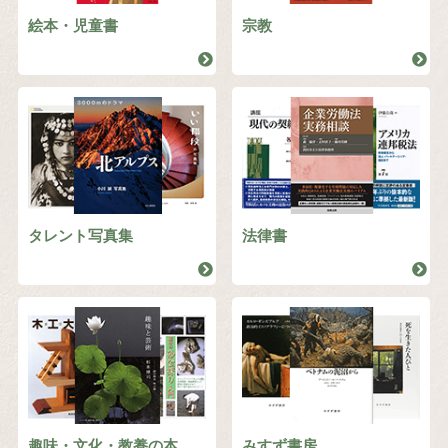
絵本・児童書
宗教
タレント写真集
法律書
趣味・文化・教養の本
みすず書房