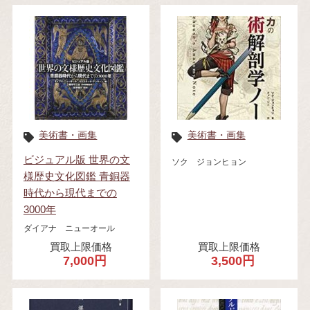
美術書・画集
美術書・画集
ビジュアル版 世界の文
ソク ジョンヒョン
様歴史文化図鑑 青銅器
時代から現代までの
3000年
ダイアナ ニューオール
買取上限価格
買取上限価格
7,000円
3,500円