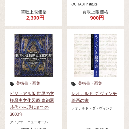
OCHABI Institute
買取上限価格
買取上限価格
2,300円
900円
美術書・画集
美術書・画集
ビジュアル版 世界の文
レオナルド ダ ヴィンチ
様歴史文化図鑑 青銅器
絵画の書
時代から現代までの
レオナルド・ダ・ヴィンチ
3000年
ダイアナ ニューオール