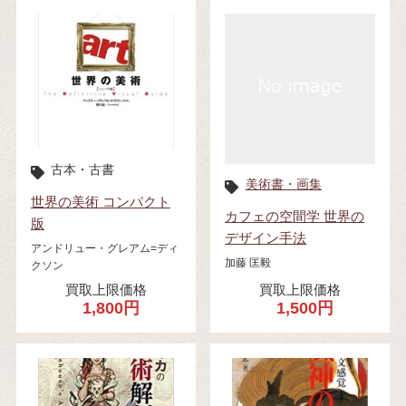
古本・古書
美術書・画集
世界の美術 コンパクト
カフェの空間学 世界の
版
デザイン手法
アンドリュー・グレアム=ディ
加藤 匡毅
クソン
買取上限価格
買取上限価格
1,800円
1,500円