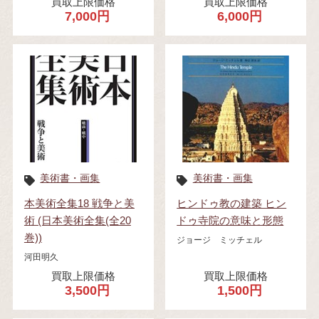
買取上限価格
買取上限価格
7,000円
6,000円
美術書・画集
美術書・画集
本美術全集18 戦争と美
ヒンドゥ教の建築 ヒン
術 (日本美術全集(全20
ドゥ寺院の意味と形態
巻))
ジョージ ミッチェル
河田明久
買取上限価格
買取上限価格
3,500円
1,500円