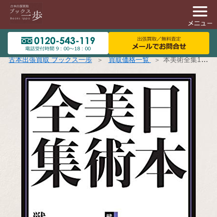
古本出張買取 ブックス一歩
買取価格一覧
本美術全集18 戦争と美術 (日本美術全集(全20巻))