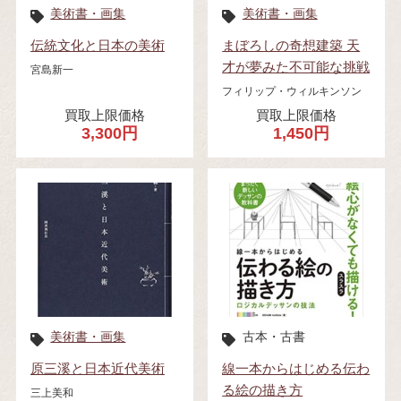
美術書・画集
美術書・画集
伝統文化と日本の美術
まぼろしの奇想建築 天
才が夢みた不可能な挑戦
宮島新一
フィリップ・ウィルキンソン
買取上限価格
買取上限価格
3,300円
1,450円
美術書・画集
古本・古書
原三溪と日本近代美術
線一本からはじめる伝わ
る絵の描き方
三上美和