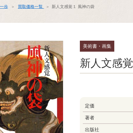
ス一歩
買取価格一覧
新人文感覚１ 風神の袋
美術書・画集
新人文感覚
定価
著者
出版社