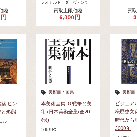
レオナルド・ダ・ヴィンチ
価格
買取上限価格
買
0円
6,000円
3
美術書・画集
美術書
築 ヒン
本美術全集18 戦争と美
ビジュア
味と形態
術 (日本美術全集(全20
様歴史文
巻))
時代から
ェル
3000年
河田明久