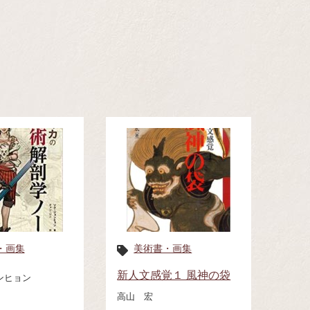
・画集
美術書・画集
新人文感覚１ 風神の袋
ンヒョン
高山 宏