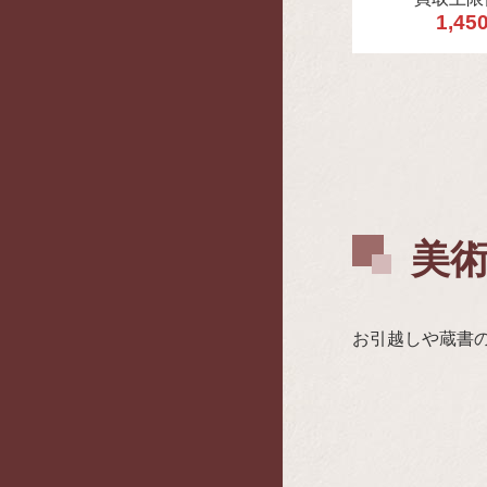
1,45
美
お引越しや蔵書