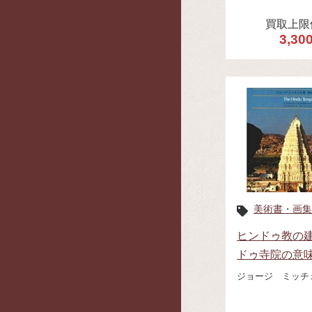
買取上限
3,30
美術書・画集
ヒンドゥ教の建
ドゥ寺院の意
ジョージ ミッチ