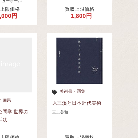
ニューオール
取上限価格
買取上限価格
,000円
1,800円
美術書・画集
・画集
原三溪と日本近代美術
空間学 世界の
三上美和
手法
取上限価格
買取上限価格