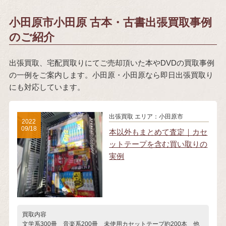
小田原市小田原 古本・古書出張買取事例
のご紹介
出張買取、宅配買取りにてご売却頂いた本やDVDの買取事例
の一例をご案内します。小田原・小田原なら即日出張買取り
にも対応しています。
出張買取
エリア：小田原市
2022
09/18
本以外もまとめて査定｜カセ
ットテープを含む買い取りの
実例
買取内容
文学系300冊 音楽系200冊 未使用カセットテープ約200本 他