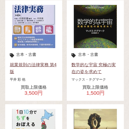
古本・古書
古本・古書
就業規則の法律実務 第4
数学的な宇宙 究極の実
版
在の姿を求めて
平井 彩 他
マックス・テグマーク
買取上限価格
買取上限価格
3,500円
1,500円