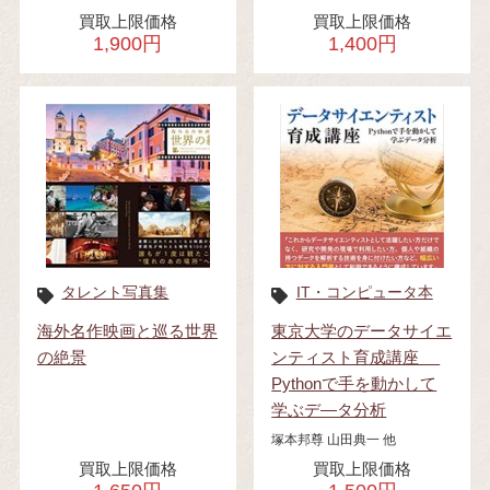
買取上限価格
買取上限価格
1,900円
1,400円
タレント写真集
IT・コンピュータ本
海外名作映画と巡る世界
東京大学のデータサイエ
の絶景
ンティスト育成講座
Pythonで手を動かして
学ぶデ―タ分析
塚本邦尊 山田典一 他
買取上限価格
買取上限価格