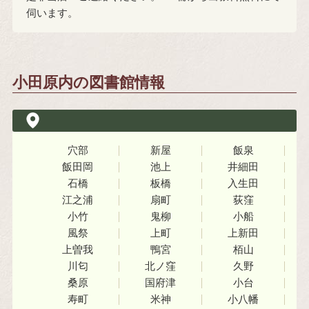
伺います。
小田原内の図書館情報
穴部
新屋
飯泉
飯田岡
池上
井細田
石橋
板橋
入生田
江之浦
扇町
荻窪
小竹
鬼柳
小船
風祭
上町
上新田
上曽我
鴨宮
栢山
川匂
北ノ窪
久野
桑原
国府津
小台
寿町
米神
小八幡