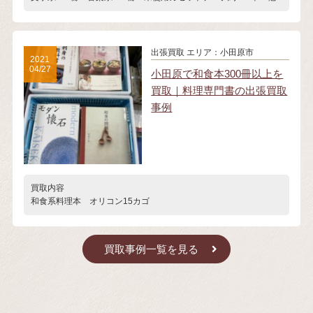
出張買取
エリア：小田原市
2021
04/27
小田原で和食本300冊以上を
買取｜料理専門書の出張買取
事例
買取内容
和食系料理本 オリコン15カゴ
買取事例一覧を見る