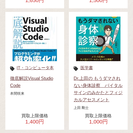
1,650円
1,500円
IT・コンピュータ本
医学書
徹底解説Visual Studio
Dr.上田の もうダマされ
Code
ない身体診察 バイタル
サインのみかたとフィジ
本間咲来
カルアセスメント
上田 剛士
買取上限価格
買取上限価格
1,400円
1,000円