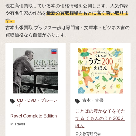
現在高価買取している本の価格情報を公開します。人気作家
や有名作家の作品を
最新の買取相場をもとに高く買い取りま
す。
古本出張買取 ブックス一歩は専門書・文庫本・ビジネス書の
買取価格なら自信があります。
CD・DVD・ブルーレ
古本・古書
イ
ことばの豊かな子をそだ
Ravel Complete Edition
てる くもんのうた200え
M. Ravel
ほん
公文教育研究会