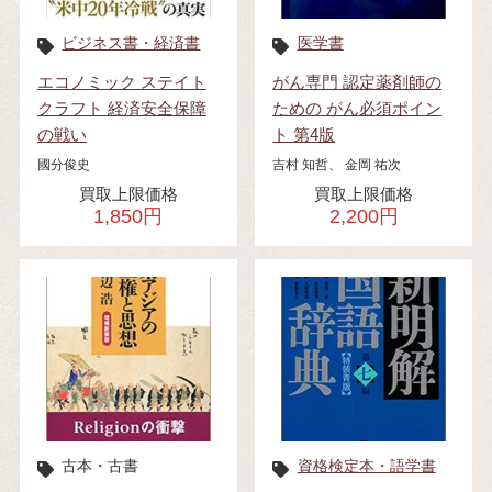
ビジネス書・経済書
医学書
エコノミック ステイト
がん専門 認定薬剤師の
クラフト 経済安全保障
ための がん必須ポイン
の戦い
ト 第4版
國分俊史
吉村 知哲、 金岡 祐次
買取上限価格
買取上限価格
1,850円
2,200円
古本・古書
資格検定本・語学書