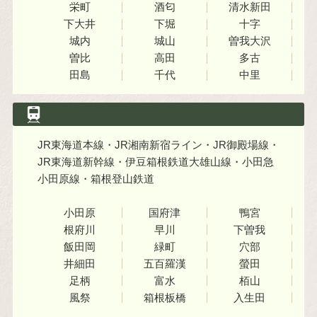
栄町
酒匂
清水新田
下大井
下堀
十字
城内
城山
曽我大沢
曽比
高田
多古
田島
千代
中里
JR東海道本線・JR湘南新宿ライン・JR御殿場線・
JR東海道新幹線・伊豆箱根鉄道大雄山線・小田急
小田原線・箱根登山鉄道
小田原
国府津
鴨宮
根府川
早川
下曽我
飯田岡
緑町
穴部
井細田
五百羅漢
螢田
足柄
富水
栢山
風祭
箱根板橋
入生田