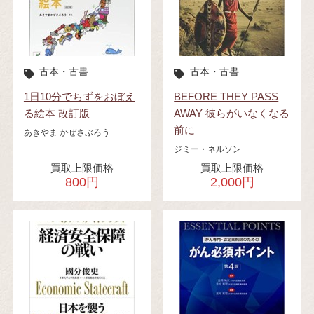
古本・古書
古本・古書
1日10分でちずをおぼえ
BEFORE THEY PASS
る絵本 改訂版
AWAY 彼らがいなくなる
前に
あきやま かぜさぶろう
ジミー・ネルソン
買取上限価格
買取上限価格
800円
2,000円