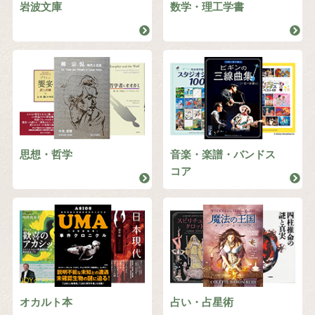
岩波文庫
数学・理工学書
思想・哲学
音楽・楽譜・バンドス
コア
オカルト本
占い・占星術