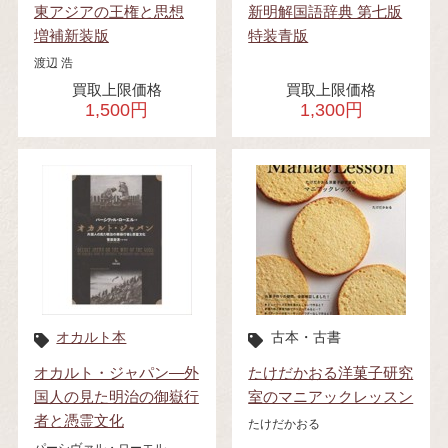
東アジアの王権と思想
新明解国語辞典 第七版
増補新装版
特装青版
渡辺 浩
買取上限価格
買取上限価格
1,500円
1,300円
オカルト本
古本・古書
オカルト・ジャパン―外
たけだかおる洋菓子研究
国人の見た明治の御嶽行
室のマニアックレッスン
者と憑霊文化
たけだかおる
パーシヴァル・ローエル