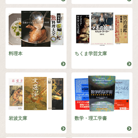
料理本
ちくま学芸文庫
岩波文庫
数学・理工学書