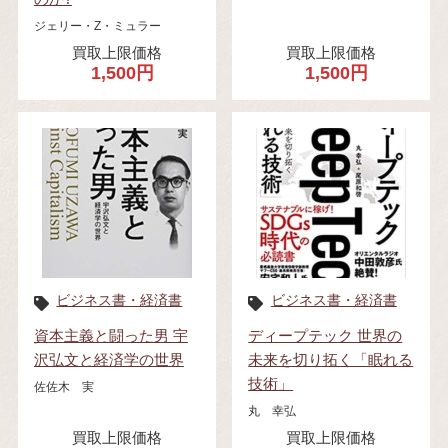
ジェリー・Z・ミュラー
買取上限価格
買取上限価格
1,500円
1,500円
ビジネス書・経済書
ビジネス書・経済書
資本主義と闘った男 宇
ディープテック 世界の
沢弘文と経済学の世界
未来を切り拓く「眠れる
技術」
佐佐木 実
丸 幸弘
買取上限価格
買取上限価格