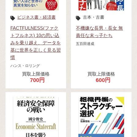
ビジネス書・経済書
古本・古書
FACTFULNESS(ファク
不機嫌な長男・長女 無
トフルネス) 10の思い込
責任な末っ子たち
みを乗り越え、データを
五百田達成
基に世界を正しく見る習
慣
ハンス・ロリング
買取上限価格
買取上限価格
700円
600円