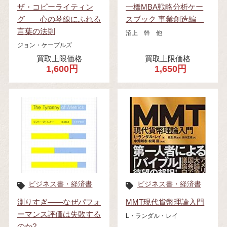
ザ・コピーライティン
一橋MBA戦略分析ケー
グ 心の琴線にふれる
スブック 事業創造編
言葉の法則
沼上 幹 他
ジョン・ケープルズ
買取上限価格
買取上限価格
1,600円
1,650円
ビジネス書・経済書
ビジネス書・経済書
測りすぎ――なぜパフォ
MMT現代貨幣理論入門
ーマンス評価は失敗する
L・ランダル・レイ
のか?