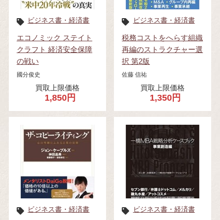
ビジネス書・経済書
ビジネス書・経済書
エコノミック ステイト
税務コストをへらす組織
クラフト 経済安全保障
再編のストラクチャー選
の戦い
択 第2版
國分俊史
佐藤 信祐
買取上限価格
買取上限価格
1,850円
1,350円
ビジネス書・経済書
ビジネス書・経済書