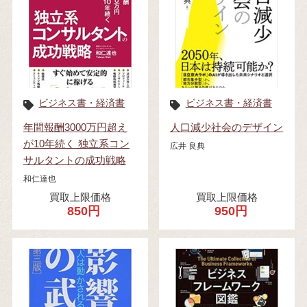
ビジネス書・経済書
ビジネス書・経済書
年間報酬3000万円超え
人口減少社会のデザイン
が10年続く 独立系コン
広井 良典
サルタントの成功戦略
和仁達也
買取上限価格
買取上限価格
850円
950円