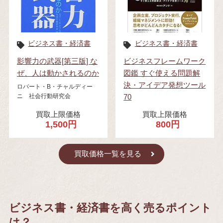
ビジネス書・経済書
ビジネス書・経済書
影響力の武器[第三版] な
ビジネスフレームワーク
ぜ、人は動かされるのか
図鑑 すぐ使える問題解
決・アイデア発想ツール
ロバート・B・チャルディー
ニ 社会行動研究会
70
買取上限価格
買取上限価格
1,500円
800円
買取価格一覧を見る
ビジネス書・経済書を高く売るポイント
は？