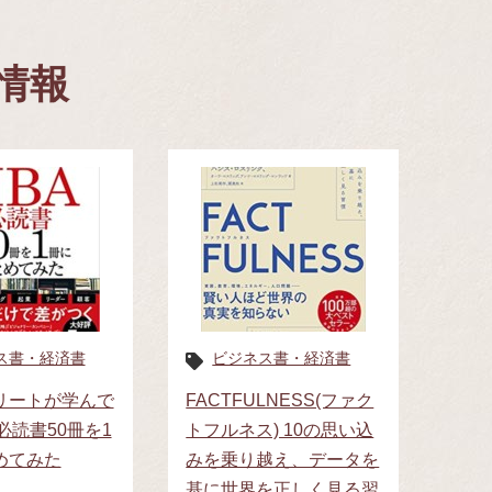
情報
ス書・経済書
ビジネス書・経済書
リートが学んで
FACTFULNESS(ファク
必読書50冊を1
トフルネス) 10の思い込
めてみた
みを乗り越え、データを
基に世界を正しく見る習