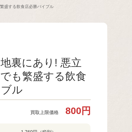
も繁盛する飲食店必勝バイブル
地裏にあり! 悪立
算でも繁盛する飲食
イブル
800円
買取上限価格