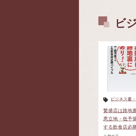
ビ
ビジネス書・
繁盛店は路地裏
悪立地・低予
する飲食店必