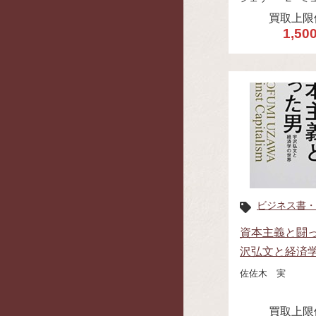
買取上限
1,50
ビジネス書・
資本主義と闘っ
沢弘文と経済
佐佐木 実
買取上限