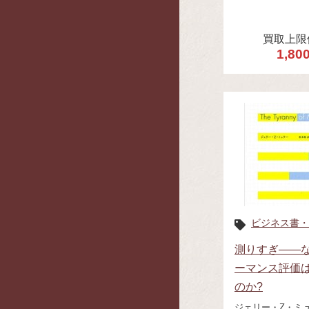
買取上限
1,80
ビジネス書・
測りすぎ――
ーマンス評価
のか?
ジェリー・Z・ミ