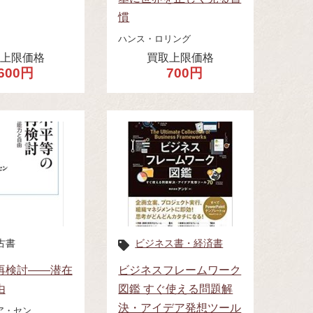
慣
ハンス・ロリング
取上限価格
買取上限価格
600円
700円
古書
ビジネス書・経済書
再検討――潜在
ビジネスフレームワーク
由
図鑑 すぐ使える問題解
決・アイデア発想ツール
ア・セン