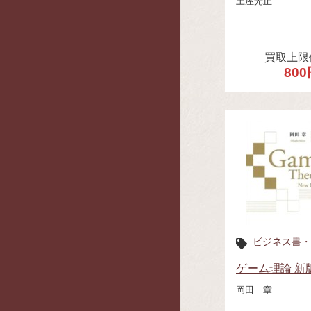
土屋光正
買取上限
800
ビジネス書・
ゲーム理論 新
岡田 章