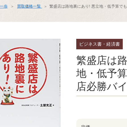
ス一歩
買取価格一覧
繁盛店は路地裏にあり! 悪立地・低予算で
ビジネス書・経済書
繁盛店は路
地・低予
店必勝バ