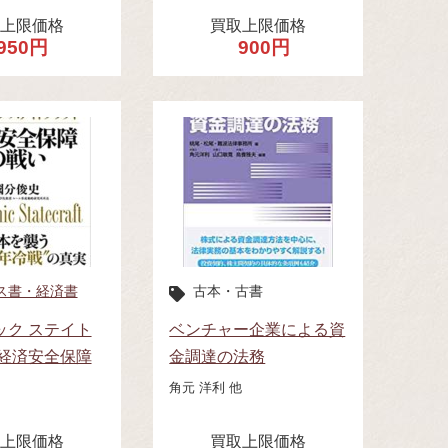
取上限価格
買取上限価格
950円
900円
ス書・経済書
古本・古書
ック ステイト
ベンチャー企業による資
 経済安全保障
金調達の法務
角元 洋利 他
取上限価格
買取上限価格