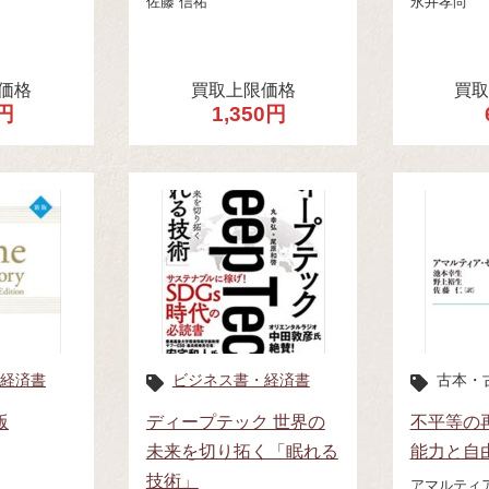
佐藤 信祐
永井孝尚
価格
買取上限価格
買
円
1,350円
経済書
ビジネス書・経済書
古本・
版
ディープテック 世界の
不平等の
未来を切り拓く「眠れる
能力と自
技術」
アマルティ