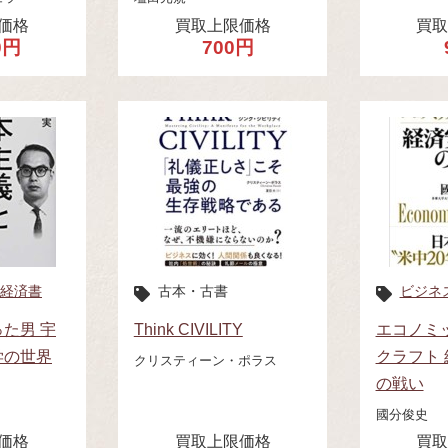
価格
買取上限価格
買
0円
700円
経済書
古本・古書
ビジネ
た男 宇
Think CIVILITY
エコノミ
学の世界
クラフト
クリスティーン・ポラス
の戦い
國分俊史
価格
買取上限価格
買