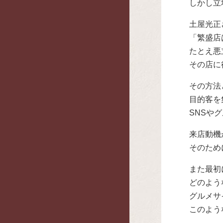
しかし立
土屋光正
「繁盛店
たとえ悪
その店に
その方法
目的客を
SNSや
来店動機
そのため
また最初
どのよう
グルメサ
このよう