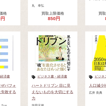
丸 幸弘
価格
買取上限価格
買
0円
850円
経済書
ビジネス書・経済書
ビジネ
なぜパフォ
ハートドリブン 目に見
人口減少
は失敗する
えないものを大切にする
広井 良典
力
ュラー
塩田元規