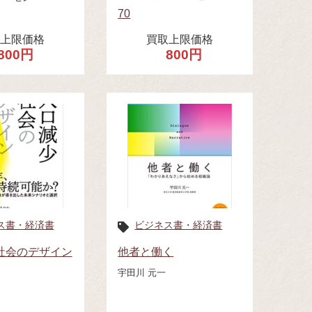
70
取上限価格
買取上限価格
800円
800円
ス書・経済書
ビジネス書・経済書
社会のデザイン
他者と働く
宇田川 元一