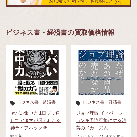
お見積り無料です。お気軽にどうぞ
ビジネス書・経済書の買取価格情報
ビジネス書・経済書
ビジネス書・経済書
ヤバい集中力 1日ブッ通
ジョブ理論 イノベーシ
しでアタマが冴えわたる
ョンを予測可能にする消
神ライフハック45
費のメカニズム
鈴木 祐
クレイトン・クリステンセン