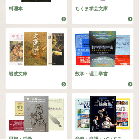
料理本
ちくま学芸文庫
岩波文庫
数学・理工学書
思想・哲学
音楽・楽譜・バンドス