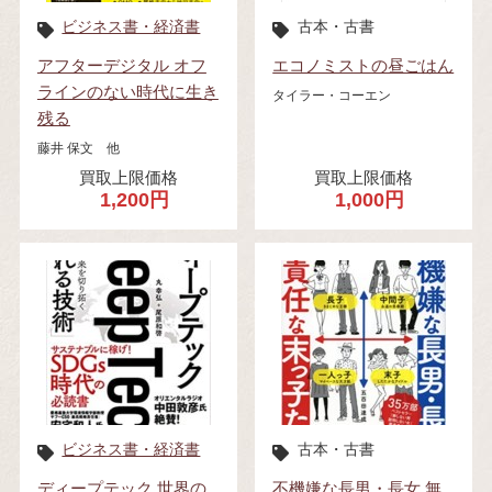
ビジネス書・経済書
古本・古書
アフターデジタル オフ
エコノミストの昼ごはん
ラインのない時代に生き
タイラー・コーエン
残る
藤井 保文 他
買取上限価格
買取上限価格
1,200円
1,000円
ビジネス書・経済書
古本・古書
ディープテック 世界の
不機嫌な長男・長女 無