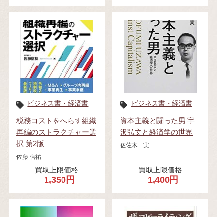
ビジネス書・経済書
ビジネス書・経済書
税務コストをへらす組織
資本主義と闘った男 宇
再編のストラクチャー選
沢弘文と経済学の世界
択 第2版
佐佐木 実
佐藤 信祐
買取上限価格
買取上限価格
1,350円
1,400円