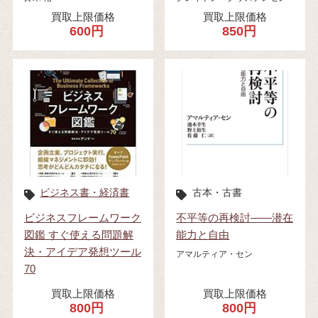
買取上限価格
買取上限価格
600円
850円
ビジネス書・経済書
古本・古書
ビジネスフレームワーク
不平等の再検討――潜在
図鑑 すぐ使える問題解
能力と自由
決・アイデア発想ツール
アマルティア・セン
70
買取上限価格
買取上限価格
800円
800円