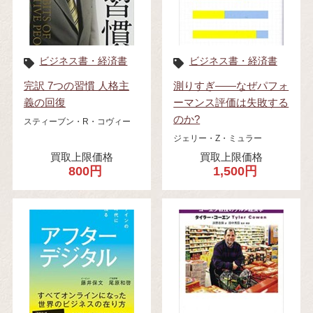
ビジネス書・経済書
ビジネス書・経済書
完訳 7つの習慣 人格主
測りすぎ――なぜパフォ
義の回復
ーマンス評価は失敗する
のか?
スティーブン・R・コヴィー
ジェリー・Z・ミュラー
買取上限価格
買取上限価格
800円
1,500円