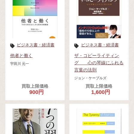
ビジネス書・経済書
ビジネス書・経済書
他者と働く
ザ・コピーライティン
グ 心の琴線にふれる
宇田川 元一
言葉の法則
ジョン・ケープルズ
買取上限価格
買取上限価格
900円
1,600円