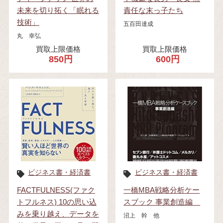
未来を切り拓く「眠れる
責任な末っ子たち
技術」
五百田達成
丸 幸弘
買取上限価格
買取上限価格
850円
600円
ビジネス書・経済書
ビジネス書・経済書
FACTFULNESS(ファク
一橋MBA戦略分析ケー
トフルネス) 10の思い込
スブック 事業創造編
みを乗り越え、データを
沼上 幹 他