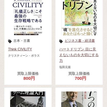
古本・古書
ビジネス書・経済書
Think CIVILITY
ハートドリブン 目に見
えないものを大切にする
クリスティーン・ポラス
力
塩田元規
買取上限価格
買取上限価格
800円
700円