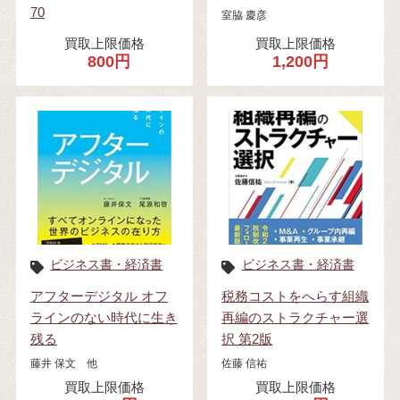
70
室脇 慶彦
買取上限価格
買取上限価格
800円
1,200円
ビジネス書・経済書
ビジネス書・経済書
アフターデジタル オフ
税務コストをへらす組織
ラインのない時代に生き
再編のストラクチャー選
残る
択 第2版
藤井 保文 他
佐藤 信祐
買取上限価格
買取上限価格