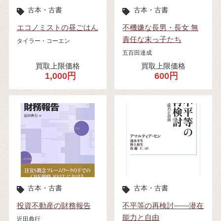
古本・古書
古本・古書
エコノミストの昼ごはん
不機嫌な長男・長女 無
責任な末っ子たち
タイラー・コーエン
五百田達成
買取上限価格
買取上限価格
1,000円
600円
古本・古書
古本・古書
投資不動産の財務報告
不平等の再検討――潜在
能力と自由
近田典行