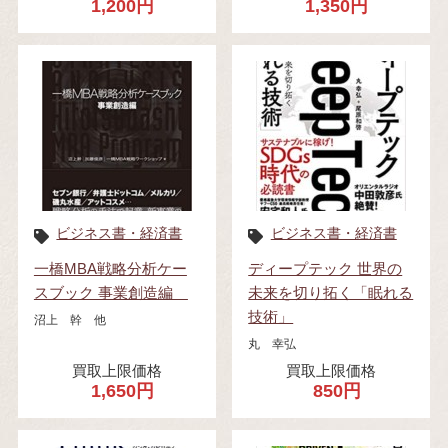
1,200円
1,350円
ビジネス書・経済書
ビジネス書・経済書
一橋MBA戦略分析ケー
ディープテック 世界の
スブック 事業創造編
未来を切り拓く「眠れる
技術」
沼上 幹 他
丸 幸弘
買取上限価格
買取上限価格
1,650円
850円