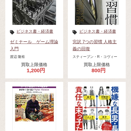
ビジネス書・経済書
ビジネス書・経済書
ゼミナール ゲーム理論
完訳 7つの習慣 人格主
入門
義の回復
渡辺 隆裕
スティーブン・R・コヴィー
買取上限価格
買取上限価格
1,200円
800円