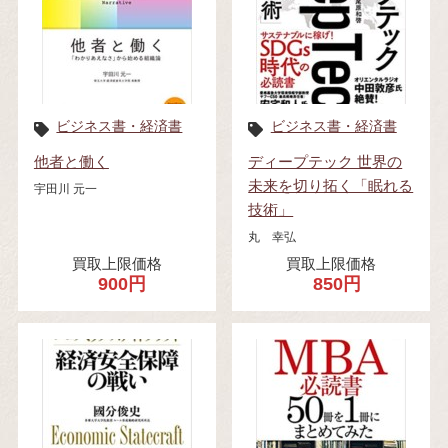
ビジネス書・経済書
ビジネス書・経済書
他者と働く
ディープテック 世界の
未来を切り拓く「眠れる
宇田川 元一
技術」
丸 幸弘
買取上限価格
買取上限価格
900円
850円