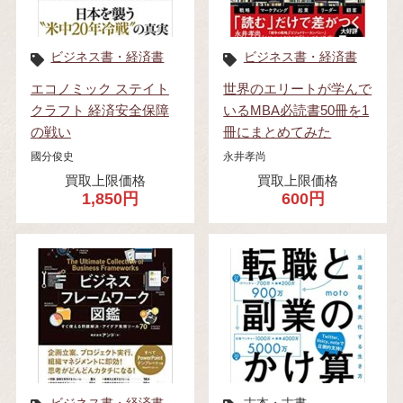
ビジネス書・経済書
ビジネス書・経済書
エコノミック ステイト
世界のエリートが学んで
クラフト 経済安全保障
いるMBA必読書50冊を1
の戦い
冊にまとめてみた
國分俊史
永井孝尚
買取上限価格
買取上限価格
1,850円
600円