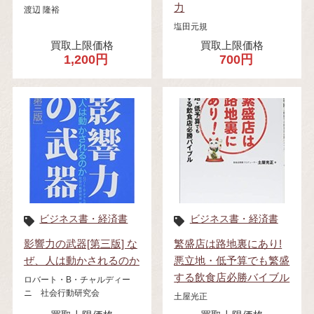
力
渡辺 隆裕
塩田元規
買取上限価格
買取上限価格
1,200円
700円
ビジネス書・経済書
ビジネス書・経済書
影響力の武器[第三版] な
繁盛店は路地裏にあり!
ぜ、人は動かされるのか
悪立地・低予算でも繁盛
する飲食店必勝バイブル
ロバート・B・チャルディー
ニ 社会行動研究会
土屋光正