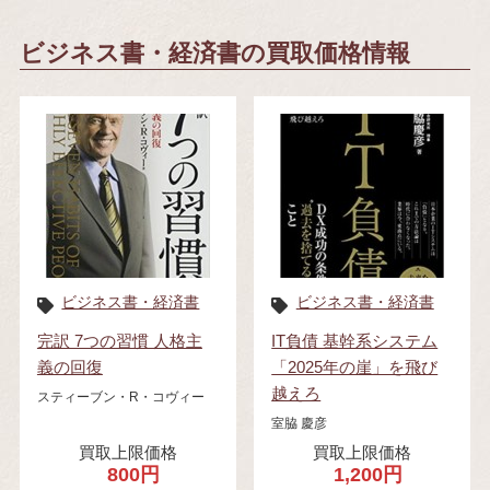
ビジネス書・経済書の買取価格情報
ビジネス書・経済書
ビジネス書・経済書
完訳 7つの習慣 人格主
IT負債 基幹系システム
義の回復
「2025年の崖」を飛び
越えろ
スティーブン・R・コヴィー
室脇 慶彦
買取上限価格
買取上限価格
800円
1,200円