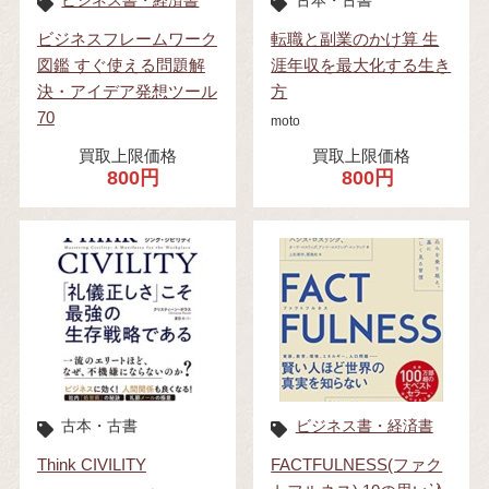
ビジネス書・経済書
古本・古書
ビジネスフレームワーク
転職と副業のかけ算 生
図鑑 すぐ使える問題解
涯年収を最大化する生き
決・アイデア発想ツール
方
70
moto
買取上限価格
買取上限価格
800円
800円
古本・古書
ビジネス書・経済書
Think CIVILITY
FACTFULNESS(ファク