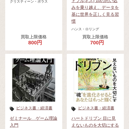
トフルネス) 10の思い込
クリスティーン・ポラス
みを乗り越え、データを
基に世界を正しく見る習
慣
ハンス・ロリング
買取上限価格
買取上限価格
800円
700円
ビジネス書・経済書
ビジネス書・経済書
ゼミナール ゲーム理論
ハートドリブン 目に見
入門
えないものを大切にする