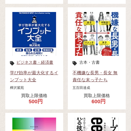
ビジネス書・経済書
古本・古書
学び効率が最大化するイ
不機嫌な長男・長女 無
ンプット大全
責任な末っ子たち
樺沢紫苑
五百田達成
買取上限価格
買取上限価格
500円
600円