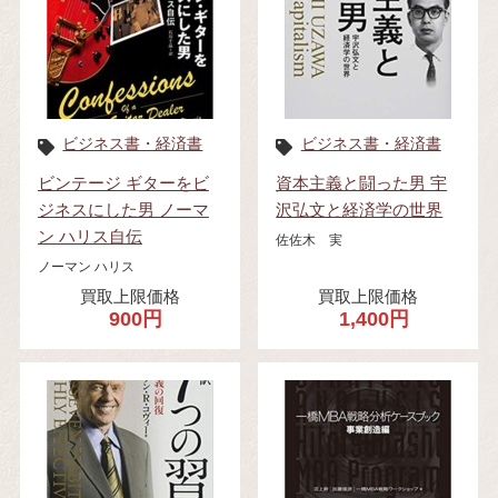
ビジネス書・経済書
ビジネス書・経済書
ビンテージ ギターをビ
資本主義と闘った男 宇
ジネスにした男 ノーマ
沢弘文と経済学の世界
ン ハリス自伝
佐佐木 実
ノーマン ハリス
買取上限価格
買取上限価格
900円
1,400円