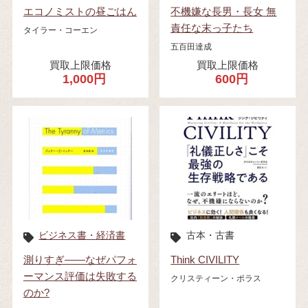
エコノミストの昼ごはん
不機嫌な長男・長女 無
責任な末っ子たち
タイラー・コーエン
五百田達成
買取上限価格
買取上限価格
1,000円
600円
ビジネス書・経済書
古本・古書
測りすぎ――なぜパフォ
Think CIVILITY
ーマンス評価は失敗する
クリスティーン・ポラス
のか?