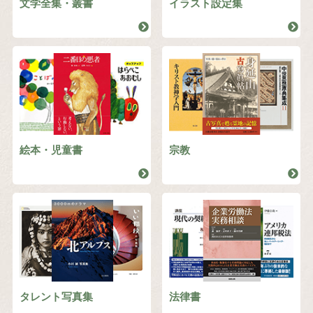
文学全集・叢書
イラスト設定集
絵本・児童書
宗教
タレント写真集
法律書