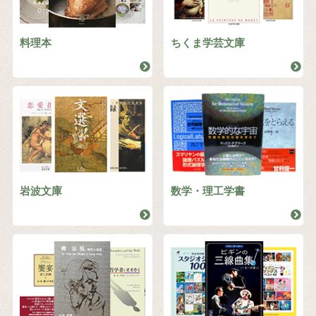
料理本
ちくま学芸文庫
岩波文庫
数学・理工学書