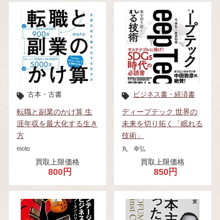
古本・古書
ビジネス書・経済書
転職と副業のかけ算 生
ディープテック 世界の
涯年収を最大化する生き
未来を切り拓く「眠れる
方
技術」
moto
丸 幸弘
買取上限価格
買取上限価格
800円
850円