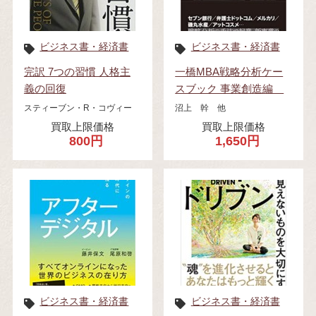
ビジネス書・経済書
ビジネス書・経済書
完訳 7つの習慣 人格主
一橋MBA戦略分析ケー
義の回復
スブック 事業創造編
スティーブン・R・コヴィー
沼上 幹 他
買取上限価格
買取上限価格
800円
1,650円
ビジネス書・経済書
ビジネス書・経済書