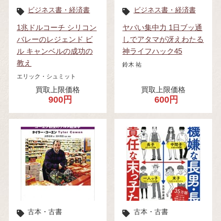
ビジネス書・経済書
ビジネス書・経済書
1兆ドルコーチ シリコン
ヤバい集中力 1日ブッ通
バレーのレジェンド ビ
しでアタマが冴えわたる
ル キャンベルの成功の
神ライフハック45
教え
鈴木 祐
エリック・シュミット
買取上限価格
買取上限価格
900円
600円
古本・古書
古本・古書