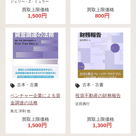
ジェリー・Z・ミュラー
買取上限価格
買取上限価格
1,500円
800円
古本・古書
古本・古書
ベンチャー企業による資
投資不動産の財務報告
金調達の法務
近田典行
角元 洋利 他
買取上限価格
買取上限価格
1,500円
1,300円