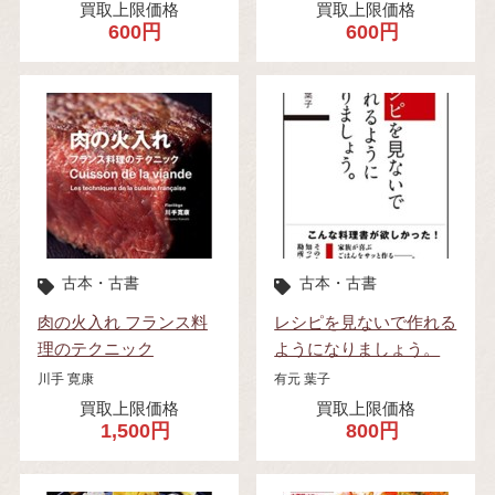
買取上限価格
買取上限価格
600円
600円
古本・古書
古本・古書
肉の火入れ フランス料
レシピを見ないで作れる
理のテクニック
ようになりましょう。
川手 寛康
有元 葉子
買取上限価格
買取上限価格
1,500円
800円