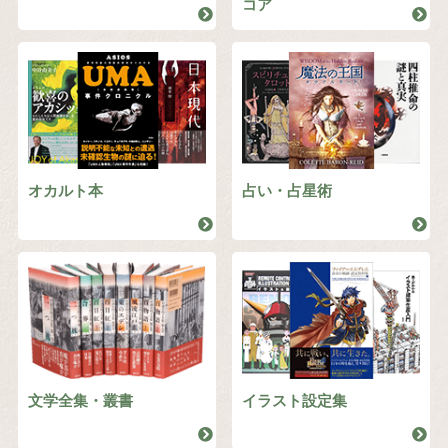
コア
オカルト本
占い・占星術
文学全集・叢書
イラスト設定集