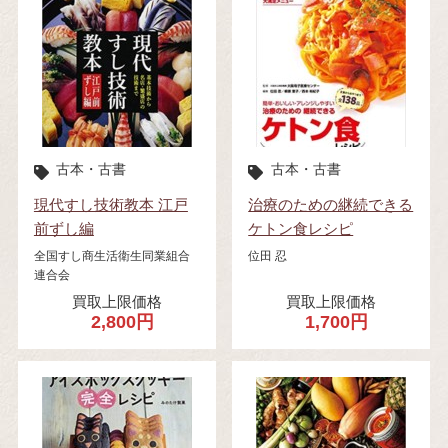
古本・古書
古本・古書
現代すし技術教本 江戸
治療のための継続できる
前ずし編
ケトン食レシピ
全国すし商生活衛生同業組合
位田 忍
連合会
買取上限価格
買取上限価格
2,800円
1,700円