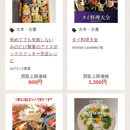
古本・古書
古本・古書
初めてでも失敗しない
タイ料理大全
みのたけ製菓のアイスボ
Vichian Leamted 他
ックスクッキー完全レシ
ピ
みのたけ製菓
買取上限価格
買取上限価格
600円
1,300円