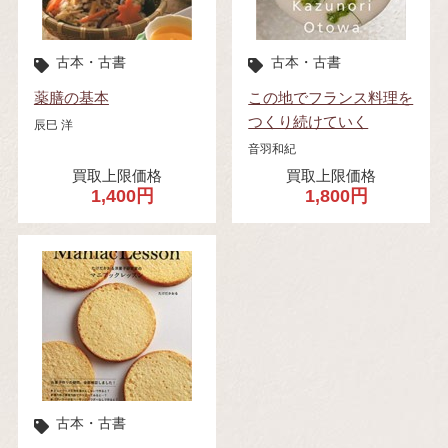
古本・古書
古本・古書
薬膳の基本
この地でフランス料理を
つくり続けていく
辰巳 洋
音羽和紀
買取上限価格
買取上限価格
1,400円
1,800円
古本・古書