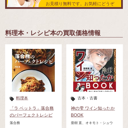
お見積り無料です。お気軽にどうぞ
料理本・レシピ本の買取価格情報
料理本
古本・古書
「ラ ベットラ」落合務
神の雫 ワイン知ったか
のパーフェクトレシピ
BOOK
落合務
亜樹 直、オキモト・シュウ