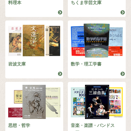
料理本
ちくま学芸文庫
岩波文庫
数学・理工学書
思想・哲学
音楽・楽譜・バンドス