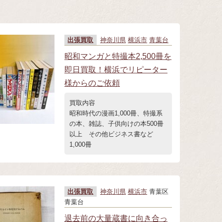
出張買取
神奈川県
横浜市
青葉台
昭和マンガと特撮本2,500冊を
即日買取！横浜でリピーター
様からのご依頼
買取内容
昭和時代の漫画1,000冊、特撮系
の本、雑誌、子供向けの本500冊
以上 その他ビジネス書など
1,000冊
出張買取
神奈川県
横浜市
青葉区
青葉台
退去前の大量蔵書に向き合っ