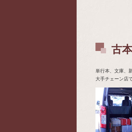
古本
単行本、文庫、
大手チェーン店