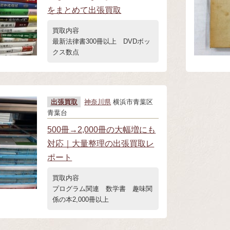
をまとめて出張買取
買取内容
最新法律書300冊以上 DVDボッ
クス数点
出張買取
神奈川県
横浜市青葉区
青葉台
500冊→2,000冊の大幅増にも
対応｜大量整理の出張買取レ
ポート
買取内容
プログラム関連 数学書 趣味関
係の本2,000冊以上