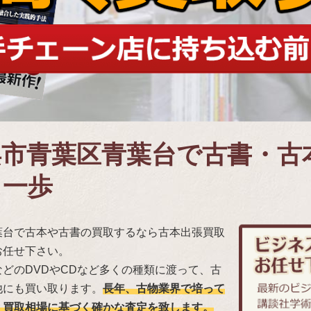
浜市青葉区青葉台で古書・古
ス一歩
葉台で古本や古書の買取するなら古本出張買取
お任せ下さい。
どのDVDやCDなど多くの種類に渡って、古
他にも買い取ります。
長年、古物業界で培って
、買取相場に基づく確かな査定を致します。