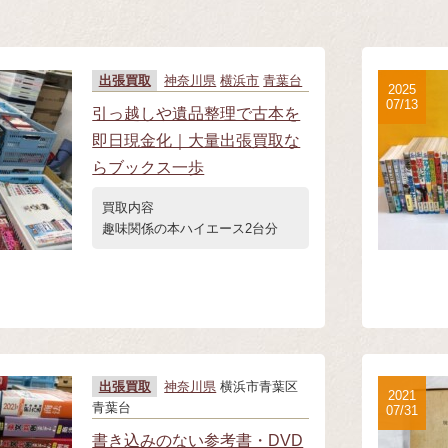
。
出張買取
神奈川県
横浜市
青葉台
2025
07/13
引っ越しや遺品整理で古本を
即日現金化｜大量出張買取な
らブックス一歩
買取内容
趣味関係の本ハイエース2台分
出張買取
神奈川県
横浜市青葉区
2021
青葉台
07/31
書き込みのない参考書・DVD