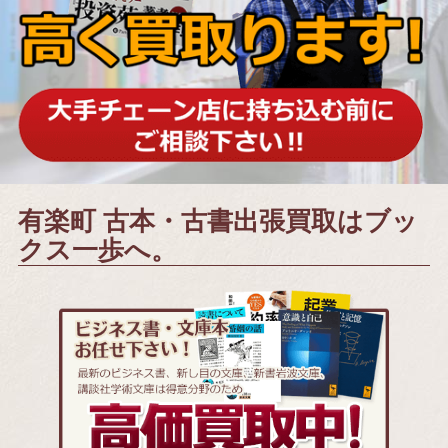
有楽町 古本・古書出張買取はブッ
クス一歩へ。