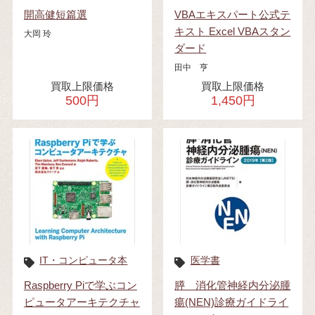
開高健短篇選
VBAエキスパート公式テ
キスト Excel VBAスタン
大岡 玲
ダード
田中 亨
買取上限価格
買取上限価格
500円
1,450円
IT・コンピュータ本
医学書
Raspberry Piで学ぶコン
膵 消化管神経内分泌腫
ピュータアーキテクチャ
瘍(NEN)診療ガイドライ