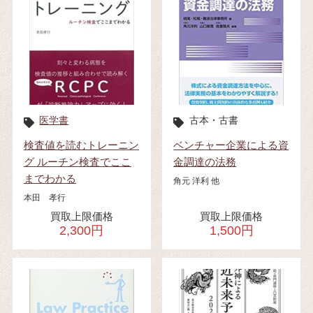
医学書
古本・古書
検査値を読むトレーニン
ベンチャー企業による資
グ ルーチン検査でここ
金調達の法務
までわかる
角元 洋利 他
本田 孝行
買取上限価格
買取上限価格
2,300円
1,500円