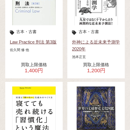
古本・古書
古本・古書
Law Practice 刑法 第3版
外神による近未来予測学
2020年
佐久間 修 他
池本正玄
買取上限価格
買取上限価格
1,400円
1,200円