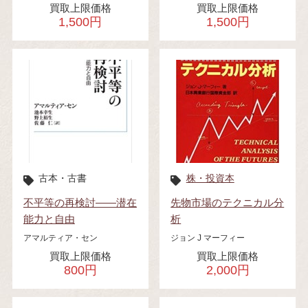
買取上限価格
買取上限価格
1,500円
1,500円
古本・古書
株・投資本
不平等の再検討――潜在
先物市場のテクニカル分
能力と自由
析
アマルティア・セン
ジョン J マーフィー
買取上限価格
買取上限価格
800円
2,000円