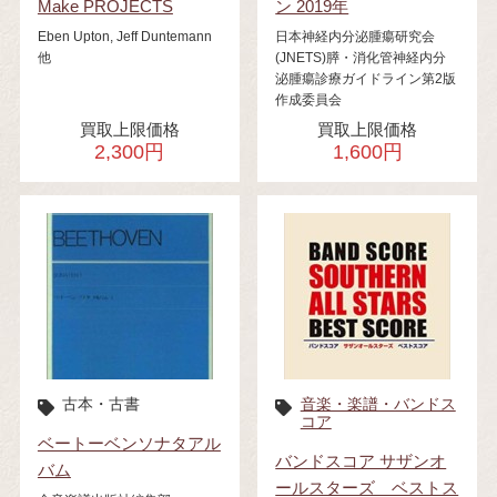
Make PROJECTS
ン 2019年
Eben Upton, Jeff Duntemann
日本神経内分泌腫瘍研究会
他
(JNETS)膵・消化管神経内分
泌腫瘍診療ガイドライン第2版
作成委員会
買取上限価格
買取上限価格
2,300円
1,600円
古本・古書
音楽・楽譜・バンドス
コア
ベートーベンソナタアル
バンドスコア サザンオ
バム
ールスターズ ベストス