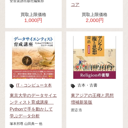
全音楽譜出版社編集部
コア
買取上限価格
買取上限価格
1,000円
2,000円
IT・コンピュータ本
古本・古書
東京大学のデータサイエ
東アジアの王権と思想
ンティスト育成講座
増補新装版
Pythonで手を動かして
渡辺 浩
学ぶデ―タ分析
塚本邦尊 山田典一 他