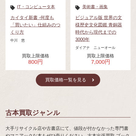
IT・コンピュータ本
美術書・画集
カイタイ新書 -何度も
ビジュアル版 世界の文
「買いたい」仕組みのつ
様歴史文化図鑑 青銅器
くり方
時代から現代までの
3000年
中川 悠
ダイアナ ニューオール
買取上限価格
買取上限価格
800円
7,000円
買取価格一覧を見る
古本買取ジャンル
大手リサイクル店や古書店にて、値段が付かなかった専門書
やマニアックな本もぜひ売りください。古本出張買取 ブック