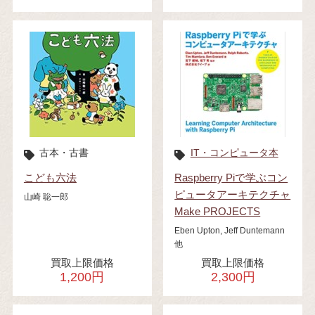
古本・古書
IT・コンピュータ本
こども六法
Raspberry Piで学ぶコン
ピュータアーキテクチャ
山崎 聡一郎
Make PROJECTS
Eben Upton, Jeff Duntemann
他
買取上限価格
買取上限価格
1,200円
2,300円