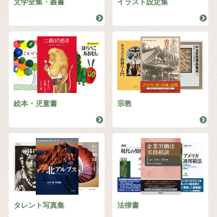
文学全集・叢書
イラスト設定集
絵本・児童書
宗教
タレント写真集
法律書