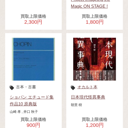
Magic ON STAGE !
買取上限価格
買取上限価格
2,300円
1,800円
古本・古書
オカルト本
ショパン エチュード集
日本現代怪異事典
作品10 原典版
朝里 樹
山崎 孝 , 井口 秋子
買取上限価格
買取上限価格
900円
1,200円