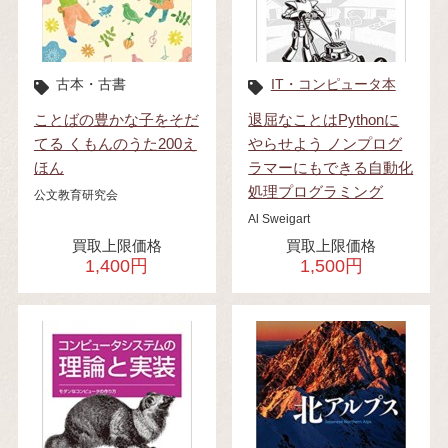
古本・古書
IT・コンピュータ本
ことばの豊かな子をそだ
退屈なことはPythonに
てる くもんのうた200え
やらせよう ノンプログ
ほん
ラマーにもできる自動化
処理プログラミング
公文教育研究会
Al Sweigart
買取上限価格
買取上限価格
1,400円
1,500円