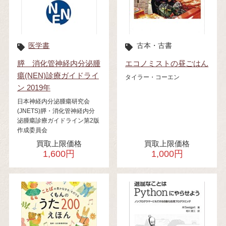
医学書
古本・古書
膵 消化管神経内分泌腫
エコノミストの昼ごはん
瘍(NEN)診療ガイドライ
タイラー・コーエン
ン 2019年
日本神経内分泌腫瘍研究会
(JNETS)膵・消化管神経内分
泌腫瘍診療ガイドライン第2版
作成委員会
買取上限価格
買取上限価格
1,600円
1,000円