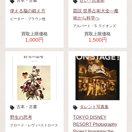
古本・古書
占い・占星術
使える脳の鍛え方
図説 世界占術大全―魔
術から科学へ
ピーター・ブラウン他
アルバート・S. ライオンズ
買取上限価格
買取上限価格
1,000円
1,500円
古本・古書
タレント写真集
野生の思考
TOKYO DISNEY
RESORT Photography
クロード・レヴィ=ストロース
Project Imagining the