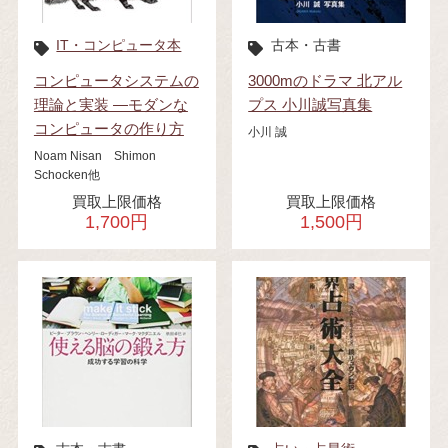
IT・コンピュータ本
古本・古書
コンピュータシステムの
3000mのドラマ 北アル
理論と実装 ―モダンな
プス 小川誠写真集
コンピュータの作り方
小川 誠
Noam Nisan Shimon
Schocken他
買取上限価格
買取上限価格
1,700円
1,500円