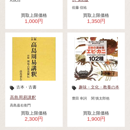
ASIOS
佐藤 信祐
買取上限価格
買取上限価格
1,000円
1,350円
古本・古書
趣味・文化・教養の本
高島周易講釈
豊田 幸詞 関 慎太郎他
高島嘉右衛門
買取上限価格
買取上限価格
2,300円
1,900円