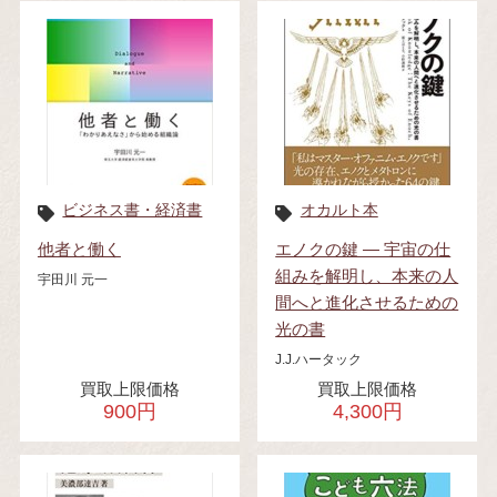
ビジネス書・経済書
オカルト本
他者と働く
エノクの鍵 ― 宇宙の仕
組みを解明し、本来の人
宇田川 元一
間へと進化させるための
光の書
J.J.ハータック
買取上限価格
買取上限価格
900円
4,300円