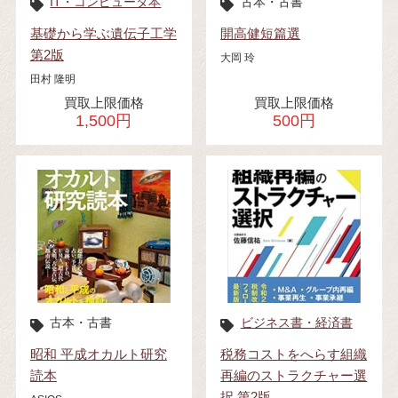
IT・コンピュータ本
古本・古書
基礎から学ぶ遺伝子工学
開高健短篇選
第2版
大岡 玲
田村 隆明
買取上限価格
買取上限価格
1,500円
500円
古本・古書
ビジネス書・経済書
昭和 平成オカルト研究
税務コストをへらす組織
読本
再編のストラクチャー選
択 第2版