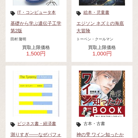
IT・コンピュータ本
絵本・児童書
基礎から学ぶ遺伝子工学
エジソン ネズミの海底
第2版
大冒険
田村 隆明
トーベン・クールマン
買取上限価格
買取上限価格
1,500円
1,000円
ビジネス書・経済書
古本・古書
測りすぎ――なぜパフォ
神の雫 ワイン知ったか