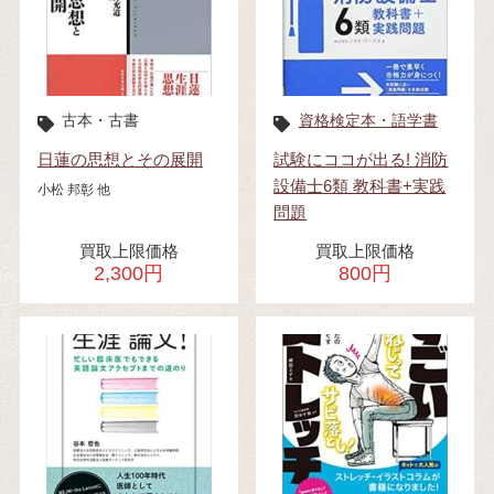
古本・古書
資格検定本・語学書
日蓮の思想とその展開
試験にココが出る! 消防
設備士6類 教科書+実践
小松 邦彰 他
問題
買取上限価格
買取上限価格
2,300円
800円