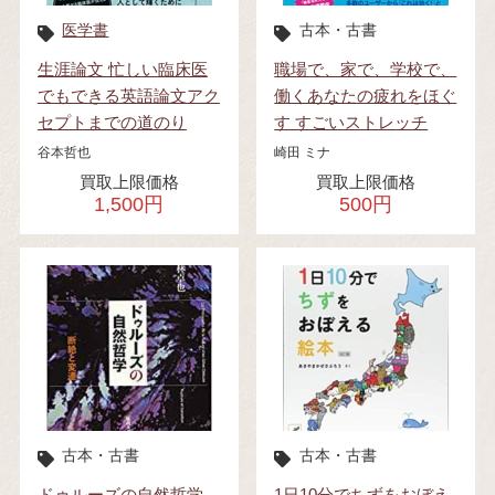
医学書
古本・古書
生涯論文 忙しい臨床医
職場で、家で、学校で、
でもできる英語論文アク
働くあなたの疲れをほぐ
セプトまでの道のり
す すごいストレッチ
谷本哲也
崎田 ミナ
買取上限価格
買取上限価格
1,500円
500円
古本・古書
古本・古書
ドゥルーズの自然哲学
1日10分でちずをおぼえ