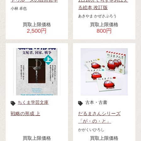
る絵本 改訂版
小林 卓也
あきやま かぜさぶろう
買取上限価格
買取上限価格
2,500円
800円
ちくま学芸文庫
古本・古書
戦略の形成 上
だるまさんシリーズ
「が・の・と」
かがくいひろし
買取上限価格
買取上限価格