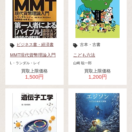
ビジネス書・経済書
古本・古書
MMT現代貨幣理論入門
こども六法
L・ランダル・レイ
山崎 聡一郎
買取上限価格
買取上限価格
1,500円
1,200円