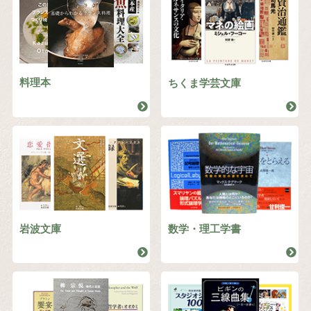
料理本
ちくま学芸文庫
岩波文庫
数学・理工学書