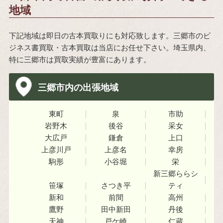
地域
下記地域は即日の古本買取りにも対応致します。三郷市のビ
ジネス書買取・古本買取は当店にお任せ下さい。埼玉県内、
特に三郷市は買取実績が豊富にあります。
三郷市内の出張地域
東町
泉
市助
岩野木
後谷
采女
大広戸
鎌倉
上口
上彦川戸
上彦名
幸房
駒形
小谷堀
栄
新三郷ららシ
笹塚
さつき平
ティ
新和
前間
高州
鷹野
田中新田
丹後
天神
戸ケ崎
仁蔵