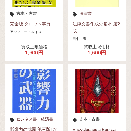
古本・古書
法律書
完全版 タロット事典
法律文書作成の基本 第2
版
アンソニー・ルイス
田中 豊
買取上限価格
買取上限価格
1,600円
1,600円
ビジネス書・経済書
古本・古書
影響力の武器[第三版] な
Encyclopaedia Eorzea