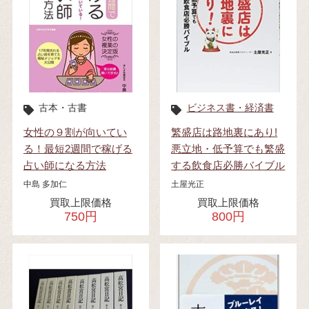
古本・古書
ビジネス書・経済書
女性の９割が向いてい
繁盛店は路地裏にあり!
る！最短2週間で稼げる
悪立地・低予算でも繁盛
占い師になる方法
する飲食店必勝バイブル
中島 多加仁
土屋光正
買取上限価格
買取上限価格
750円
800円