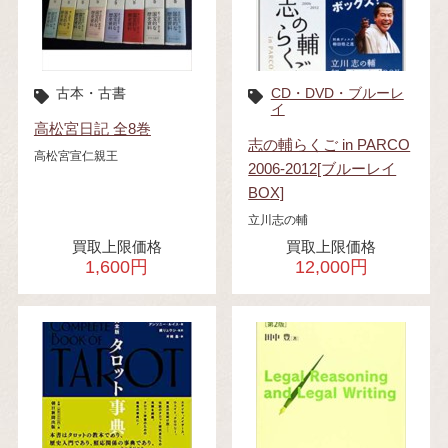
古本・古書
CD・DVD・ブルーレ
イ
高松宮日記 全8巻
志の輔らくご in PARCO
高松宮宣仁親王
2006-2012[ブルーレイ
BOX]
立川志の輔
買取上限価格
買取上限価格
1,600円
12,000円