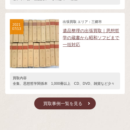
出張買取
エリア：三郷市
2021
07/13
遺品整理の出張買取｜思想哲
学の蔵書から昭和ソフビまで
一括対応
買取内容
全集、思想哲学関係本 1,000冊以上 CD、DVD、雑貨など少々
買取事例一覧を見る