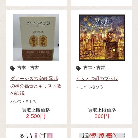
古本・古書
古本・古書
グノーシスの宗教 異邦
えんとつ町のプペル
の神の福音とキリスト教
にしの あきひろ
の端緒
ハンス・ヨナス
買取上限価格
買取上限価格
2,500円
800円