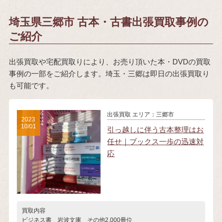
埼玉県三郷市 古本・古書出張買取事例の
ご紹介
出張買取や宅配買取りにより、お売り頂いた本・DVDの買取
事例の一部をご紹介します。埼玉・三郷は即日の出張買取り
も可能です。
出張買取
エリア：三郷市
2023
10/01
引っ越しに伴う古本整理はお
任せ｜ブックス一歩の迅速対
応
買取内容
ビジネス書 岩波文庫 その他2,000冊位