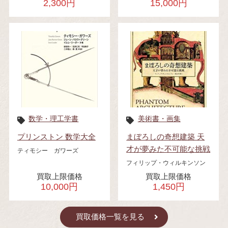
2,300円
15,000円
数学・理工学書
美術書・画集
プリンストン 数学大全
まぼろしの奇想建築 天
才が夢みた不可能な挑戦
ティモシー ガワーズ
フィリップ・ウィルキンソン
買取上限価格
買取上限価格
10,000円
1,450円
買取価格一覧を見る