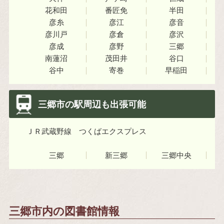
花和田
番匠免
半田
彦糸
彦江
彦音
彦川戸
彦倉
彦沢
彦成
彦野
三郷
南蓮沼
茂田井
谷口
谷中
寄巻
早稲田
三郷市の駅周辺も出張可能
ＪＲ武蔵野線
つくばエクスプレス
三郷
新三郷
三郷中央
三郷市内の図書館情報