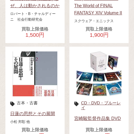
ぜ、人は動かされるのか
The World of FINAL
FANTASY XIV Volume II
ロバート・B・チャルディー
ニ 社会行動研究会
スクウェア・エニックス
買取上限価格
買取上限価格
1,500円
1,900円
古本・古書
CD・DVD・ブルーレ
イ
日蓮の思想とその展開
宮崎駿監督作品集 DVD
小松 邦彰 他
買取上限価格
買取上限価格