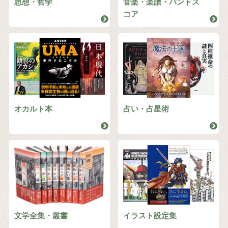
思想・哲学
音楽・楽譜・バンドス
コア
オカルト本
占い・占星術
文学全集・叢書
イラスト設定集