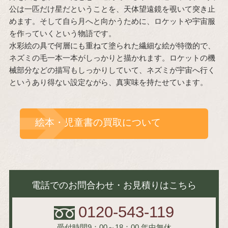
公は一匹だけ星だということを、天体望遠鏡を覗いて突き止
めます。そして自ら月へと向かうために、ロケットや宇宙服
を作っていくという物語です。
水彩絵の具で何層にも重ねて塗られた繊細な絵が特徴的で、
ネズミの毛一本一本がしっかりと描かれます。ロケットの機
械部分などの描写もしっかりしていて、ネズミが宇宙へ行く
というあり得ない設定ながら、真実味を持たせています。
絵本・児童書の買取について
電話でのお問合わせ・お見積りはこちら
0120-543-119
受付時間9：00～18：00
年中無休