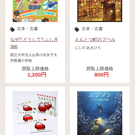
古本・古書
古本・古書
なぜ? どうして? ふしぎ
えんとつ町のプペル
366
にしの あきひろ
国立大学法人お茶の水女子大
学附属小学校
買取上限価格
買取上限価格
1,200円
800円