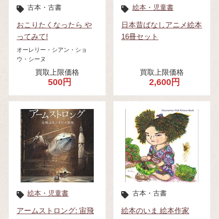
古本・古書
絵本・児童書
おこりたくなったら や
日本昔ばなしアニメ絵本
ってみて!
16冊セット
オーレリー・シアン・ショ
ウ・シーヌ
買取上限価格
買取上限価格
500円
2,600円
絵本・児童書
古本・古書
アームストロング: 宙飛
絵本のいま 絵本作家