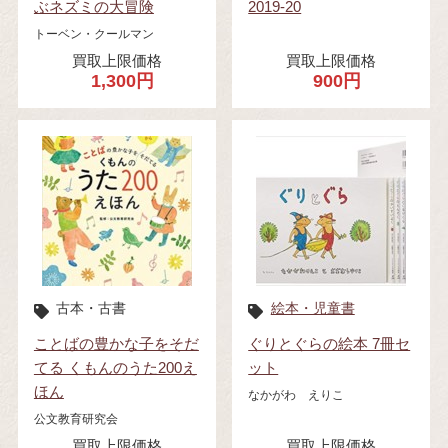
ぶネズミの大冒険
2019-20
トーベン・クールマン
買取上限価格
買取上限価格
1,300円
900円
古本・古書
絵本・児童書
ことばの豊かな子をそだ
ぐりとぐらの絵本 7冊セ
てる くもんのうた200え
ット
ほん
なかがわ えりこ
公文教育研究会
買取上限価格
買取上限価格