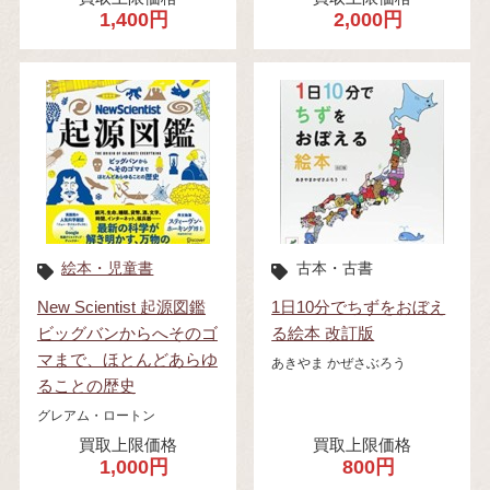
1,400円
2,000円
絵本・児童書
古本・古書
New Scientist 起源図鑑
1日10分でちずをおぼえ
ビッグバンからへそのゴ
る絵本 改訂版
マまで、ほとんどあらゆ
あきやま かぜさぶろう
ることの歴史
グレアム・ロートン
買取上限価格
買取上限価格
1,000円
800円