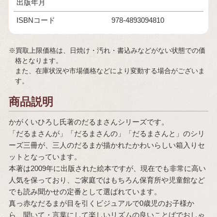
出版年月
ISBNコード
978-4893094810
※買取上限価格は、日焼け・汚れ・書込みなどがない状態での価
格となります。
また、在庫状況や市場価格などにより変動する場合がございま
す。
商品説明
かがくいひろし氏著のだるまさんシリーズです。
「だるまさんが」「だるまさんの」「だるまさんと」のシリ
ーズ三冊が、三人のだるまが描かれたかわいらしい箱入りセ
ットとなっています。
本著は2009年に出版された絵本ですが、現在でも非常に高い
人気を保っており、ご家庭ではもちろん保育所や児童館など
でも読み聞かせの定番として選ばれています。
真っ赤なだるまが目を引くビジュアルで0歳児のお子様か
ら、聞いて・言葉にして楽しいリズムの良いことばでおしゃ