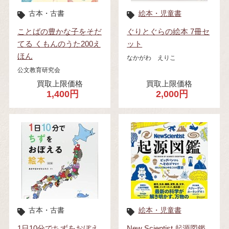
古本・古書
絵本・児童書
ことばの豊かな子をそだ
ぐりとぐらの絵本 7冊セ
てる くもんのうた200え
ット
ほん
なかがわ えりこ
公文教育研究会
買取上限価格
買取上限価格
1,400円
2,000円
古本・古書
絵本・児童書
1日10分でちずをおぼえ
New Scientist 起源図鑑