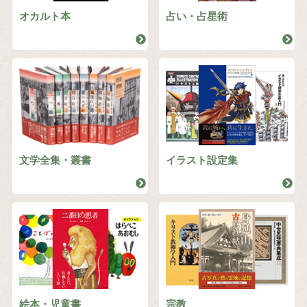
オカルト本
占い・占星術
文学全集・叢書
イラスト設定集
絵本・児童書
宗教