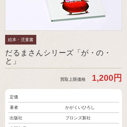
絵本・児童書
だるまさんシリーズ「が・の・
と」
1,200円
買取上限価格
定価
著者
かがくいひろし
出版社
ブロンズ新社