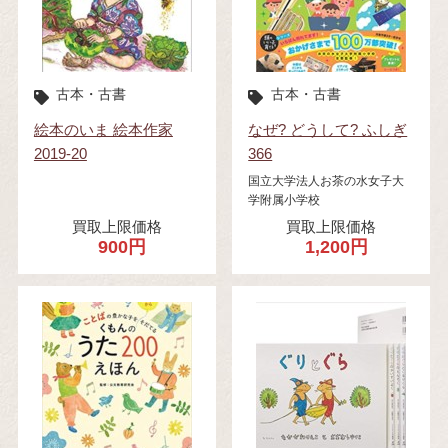
古本・古書
古本・古書
絵本のいま 絵本作家
なぜ? どうして? ふしぎ
2019-20
366
国立大学法人お茶の水女子大
学附属小学校
買取上限価格
買取上限価格
900円
1,200円