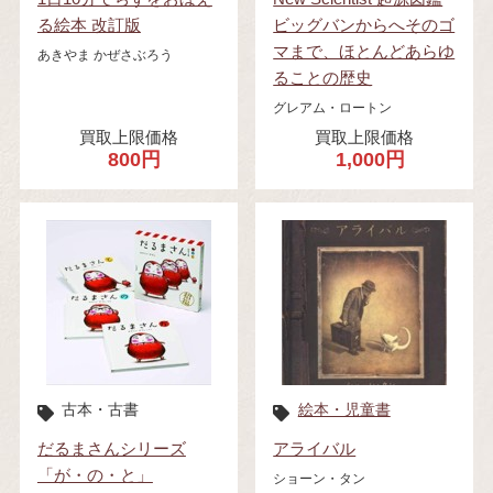
る絵本 改訂版
ビッグバンからへそのゴ
マまで、ほとんどあらゆ
あきやま かぜさぶろう
ることの歴史
グレアム・ロートン
買取上限価格
買取上限価格
800円
1,000円
古本・古書
絵本・児童書
だるまさんシリーズ
アライバル
「が・の・と」
ショーン・タン