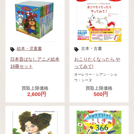
絵本・児童書
古本・古書
日本昔ばなしアニメ絵本
おこりたくなったら や
16冊セット
ってみて!
オーレリー・シアン・ショ
ウ・シーヌ
買取上限価格
買取上限価格
2,600円
500円