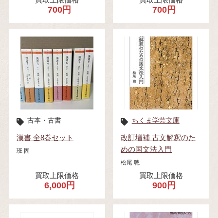
700円
700円
古本・古書
ちくま学芸文庫
漢書 全8巻セット
改訂増補 古文解釈のた
めの国文法入門
班 固
松尾 聰
買取上限価格
買取上限価格
6,000円
900円