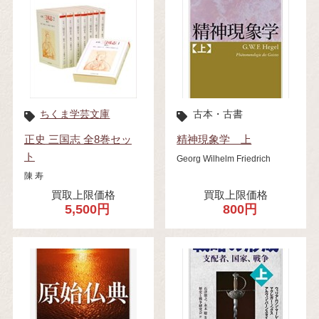
ちくま学芸文庫
古本・古書
正史 三国志 全8巻セッ
精神現象学 上
ト
Georg Wilhelm Friedrich
陳 寿
買取上限価格
買取上限価格
5,500円
800円