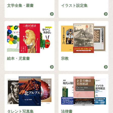
文学全集・叢書
イラスト設定集
絵本・児童書
宗教
タレント写真集
法律書