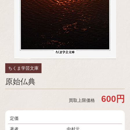
ちくま学芸文庫
原始仏典
600円
買取上限価格
定価
著者
中村元