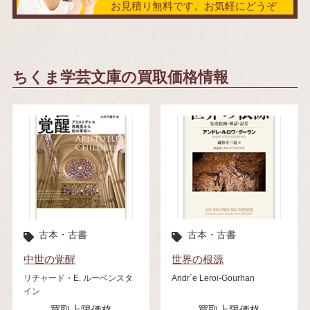
お見積り無料です。お気軽にどうぞ
ちくま学芸文庫の買取価格情報
古本・古書
古本・古書
中世の覚醒
世界の根源
リチャード・E. ルーベンスタ
Andr´e Leroi‐Gourhan
イン
買取上限価格
買取上限価格