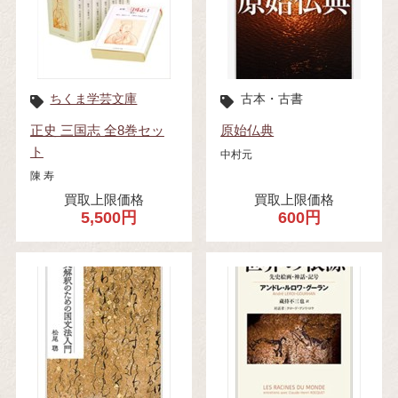
ちくま学芸文庫
古本・古書
正史 三国志 全8巻セッ
原始仏典
ト
中村元
陳 寿
買取上限価格
買取上限価格
5,500円
600円