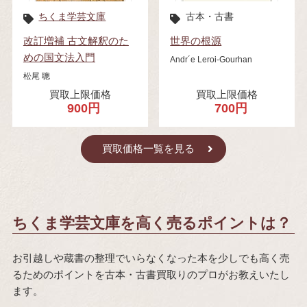
ちくま学芸文庫
古本・古書
改訂増補 古文解釈のた
世界の根源
めの国文法入門
Andr´e Leroi‐Gourhan
松尾 聰
買取上限価格
買取上限価格
900円
700円
買取価格一覧を見る
ちくま学芸文庫を高く売るポイントは？
お引越しや蔵書の整理でいらなくなった本を少しでも高く売
るためのポイントを古本・古書買取りのプロがお教えいたし
ます。