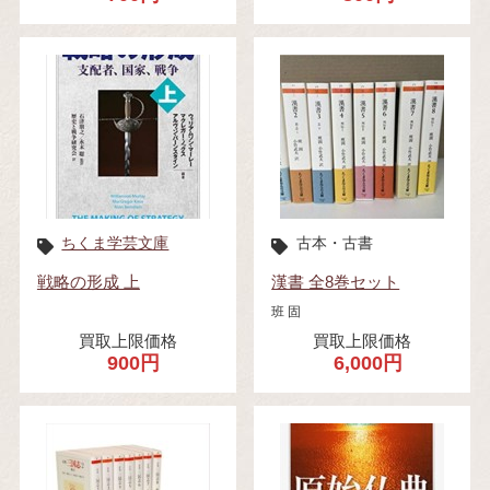
ちくま学芸文庫
古本・古書
戦略の形成 上
漢書 全8巻セット
班 固
買取上限価格
買取上限価格
900円
6,000円