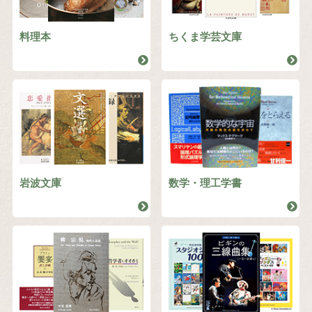
料理本
ちくま学芸文庫
岩波文庫
数学・理工学書