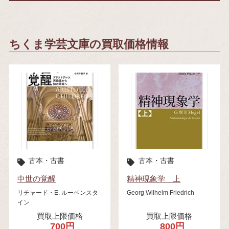
ちくま学芸文庫の買取価格情報
古本・古書
古本・古書
中世の覚醒
精神現象学 上
リチャード・E. ルーベンスタ
Georg Wilhelm Friedrich
イン
買取上限価格
買取上限価格
700円
800円