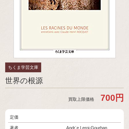
ちくま学芸文庫
世界の根源
700円
買取上限価格
定価
著者
Andr´e Leroi‐Gourhan