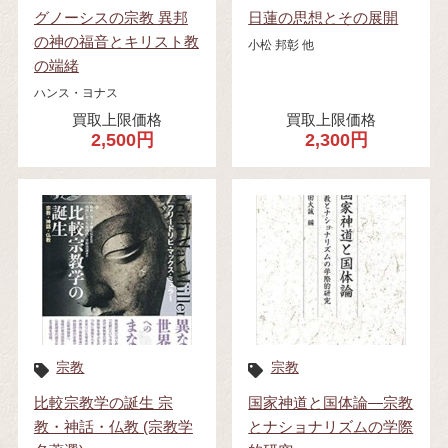
グノーシスの宗教 異邦
日蓮の思想とその展開
の神の福音とキリスト教
小松 邦彰 他
の端緒
ハンス・ヨナス
買取上限価格
買取上限価格
2,500円
2,300円
宗教
宗教
比較宗教学の誕生 宗
国家神道と国体論—宗教
教・神話・仏教 (宗教学
とナショナリズムの学際