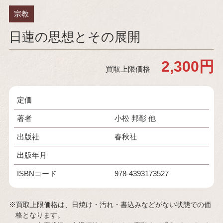
宗教
日蓮の思想とその展開
2,300円
買取上限価格
定価
著者
小松 邦彰 他
出版社
春秋社
出版年月
ISBNコード
978-4393173527
※買取上限価格は、日焼け・汚れ・書込みなどがない状態での価
格となります。