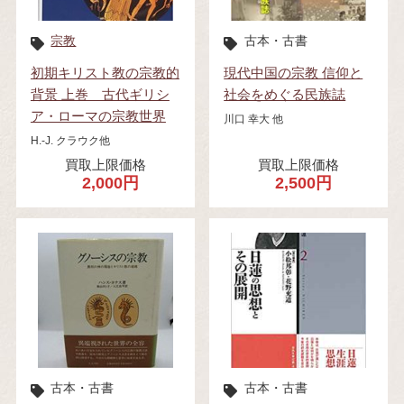
宗教
古本・古書
初期キリスト教の宗教的
現代中国の宗教 信仰と
背景 上巻 古代ギリシ
社会をめぐる民族誌
ア・ローマの宗教世界
川口 幸大 他
H.‐J. クラウク他
買取上限価格
買取上限価格
2,000円
2,500円
古本・古書
古本・古書