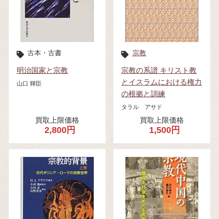
古本・古書
宗教
明治国家と宗教
宗教の系譜 キリスト教
とイスラムにおける権力
山口 輝臣
の根拠と訓練
タラル アサド
買取上限価格
買取上限価格
2,800円
1,500円