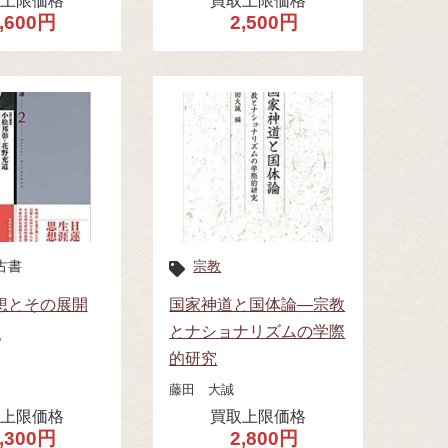
取上限価格
買取上限価格
,600円
2,500円
古書
宗教
想とその展開
国家神道と国体論—宗教
とナショナリズムの学際
他
的研究
藤田 大誠
取上限価格
買取上限価格
,300円
2,800円