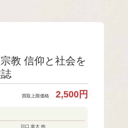
宗教 信仰と社会を
族誌
2,500円
買取上限価格
川口 幸大 他