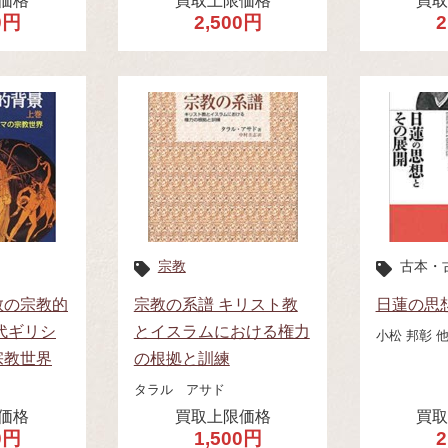
価格
買取上限価格
買
0円
2,500円
2
宗教
古本・
教の宗教的
宗教の系譜 キリスト教
日蓮の思
代ギリシ
とイスラムにおける権力
小松 邦彰 
宗教世界
の根拠と訓練
タラル アサド
価格
買取上限価格
買
0円
1,500円
2