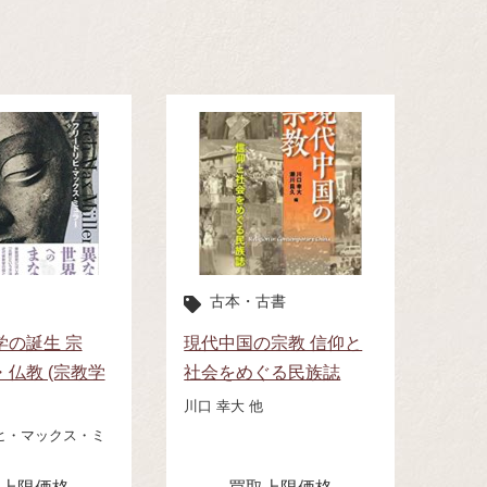
古本・古書
学の誕生 宗
現代中国の宗教 信仰と
仏教 (宗教学
社会をめぐる民族誌
川口 幸大 他
ヒ・マックス・ミ