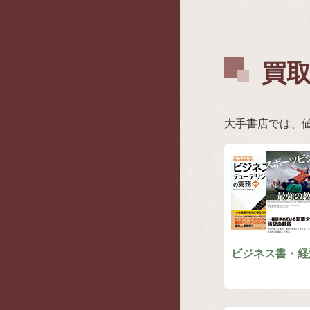
買
大手書店では、
ビジネス書・経