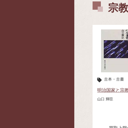
宗
古本・古書
明治国家と宗
山口 輝臣