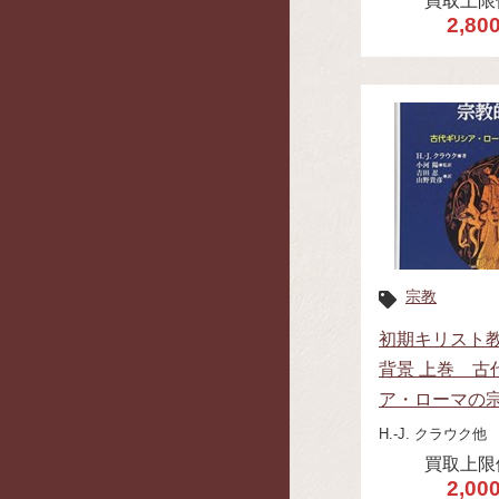
買取上限
2,80
宗教
初期キリスト
背景 上巻 古
ア・ローマの
H.‐J. クラウク他
買取上限
2,00