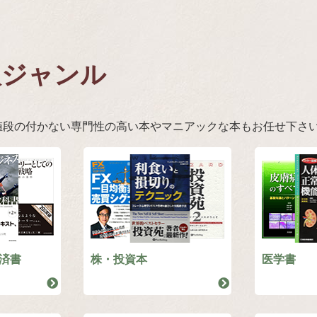
取ジャンル
値段の付かない専門性の高い本やマニアックな本もお任せ下さ
済書
株・投資本
医学書