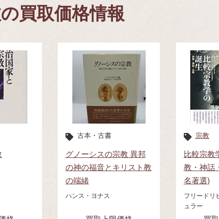
教の買取価格情報
古本・古書
宗教
教
グノーシスの宗教 異邦
比較宗教
の神の福音とキリスト教
教・神話・
の端緒
名著選)
ハンス・ヨナス
フリードリ
ュラー