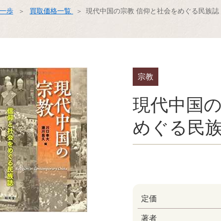
ス一歩
買取価格一覧
現代中国の宗教 信仰と社会をめぐる民族誌
宗教
現代中国の
めぐる民
定価
著者