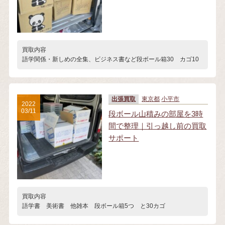
買取内容
語学関係・新しめの全集、ビジネス書など段ボール箱30 カゴ10
出張買取
東京都
小平市
2022
03/11
段ボール山積みの部屋を3時
間で整理｜引っ越し前の買取
サポート
買取内容
語学書 美術書 他雑本 段ボール箱5つ と30カゴ