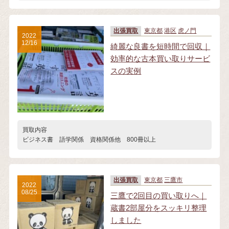
出張買取
東京都
港区
虎ノ門
2022
12/16
綺麗な良書を短時間で回収｜
効率的な古本買い取りサービ
スの実例
買取内容
ビジネス書 語学関係 資格関係他 800冊以上
出張買取
東京都
三鷹市
2022
08/25
三鷹で2回目の買い取りへ｜
蔵書2部屋分をスッキリ整理
しました