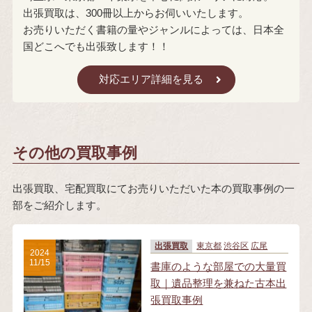
出張買取は、300冊以上からお伺いいたします。
お売りいただく書籍の量やジャンルによっては、日本全
国どこへでも出張致します！！
対応エリア詳細を見る
その他の買取事例
出張買取、宅配買取にてお売りいただいた本の買取事例の一
部をご紹介します。
出張買取
東京都
渋谷区
広尾
2024
11/15
書庫のような部屋での大量買
取｜遺品整理を兼ねた古本出
張買取事例