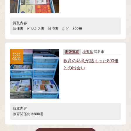
買取内容
法律書 ビジネス書 経済書 など 800冊
出張買取
埼玉県
深谷市
2021
09/11
教育の熱意が詰まった800冊
との出会い
買取内容
教育関係の本800冊