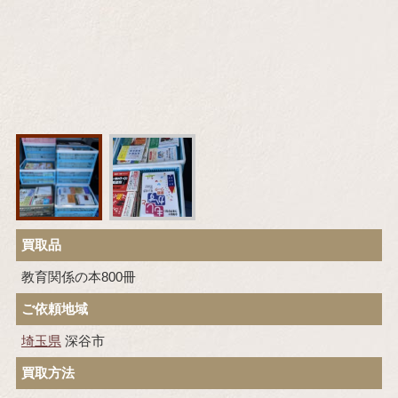
買取品
教育関係の本800冊
ご依頼地域
埼玉県
深谷市
買取方法