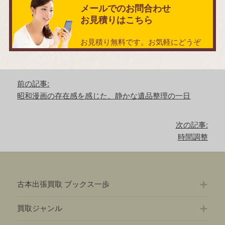
メールでのお問合わせ
お見積りはこちら
お見積り無料です。お気軽にどうぞ
投
前の記事:
稿
前
昭和漫画の存在感を感じた、静かな遺品整理の一日
ナ
の
ビ
記
ゲ
次の記事:
事:
ー
次
時間調整
シ
の
ョ
記
ン
事:
古本出張買取 ブックス一歩
買取ジャンル