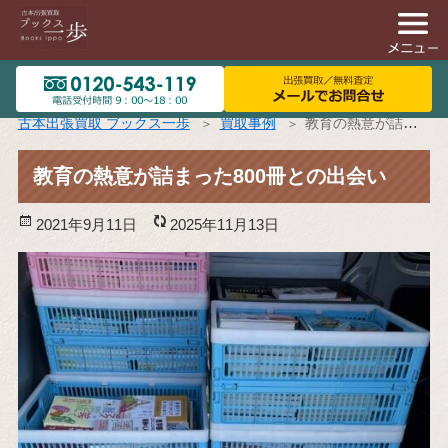
古本出張買取 ブックス一歩
買取事例
教育の熱意が詰まった800冊との出会い
教育の熱意が詰まった800冊との出会い
投
2021年9月11日
更
2025年11月13日
稿
新
日:
日: