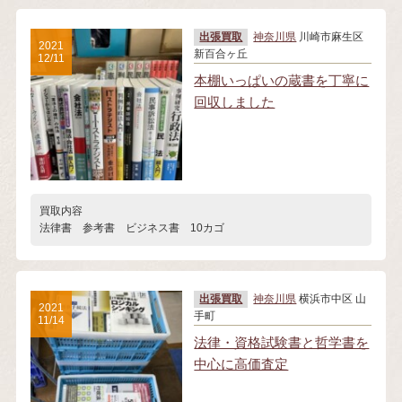
出張買取
神奈川県
川崎市麻生区
2021
新百合ヶ丘
12/11
本棚いっぱいの蔵書を丁寧に
回収しました
買取内容
法律書 参考書 ビジネス書 10カゴ
出張買取
神奈川県
横浜市中区 山
2021
手町
11/14
法律・資格試験書と哲学書を
中心に高価査定