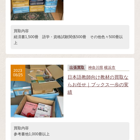
買取内容
経済書1,500冊 語学・資格試験関係500冊 その他色々500冊以
上
出張買取
神奈川県
横浜市
2023
08/25
日本語教師向け教材の買取な
らお任せ｜ブックス一歩の実
績
買取内容
参考書他1,000冊以上