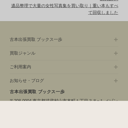
シ
次
遺品整理で大量の女性写真集を買い取り｜重い本もすべ
ョ
の
て回収しました
ン
記
事:
古本出張買取 ブックス一歩
買取ジャンル
ご利用案内
お知らせ・ブログ
古本出張買取 ブックス一歩
〒208-0004 東京都武蔵村山市本町１丁目３８−１ メゾン
ひまわり 1F
TEL：
0120-543-119