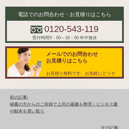
電話でのお問合わせ・お見積りはこちら
0120-543-119
受付時間9：00～18：00
年中無休
メールでのお問合わせ
お見積りはこちら
お見積り無料です。お気軽にどうぞ
投
前の記事:
稿
前
秘書の方からのご依頼で上司の蔵書を整理｜ビジネス書
ナ
の
や献本を買い取り
ビ
記
ゲ
事:
ー
次の記事: