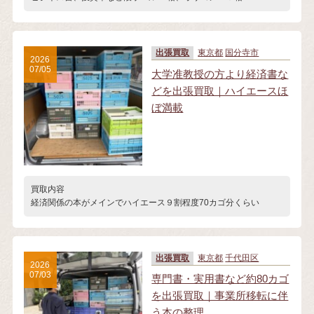
出張買取
東京都
国分寺市
2026
07/05
大学准教授の方より経済書な
どを出張買取｜ハイエースほ
ぼ満載
買取内容
経済関係の本がメインでハイエース９割程度70カゴ分くらい
出張買取
東京都
千代田区
2026
07/03
専門書・実用書など約80カゴ
を出張買取｜事業所移転に伴
う本の整理