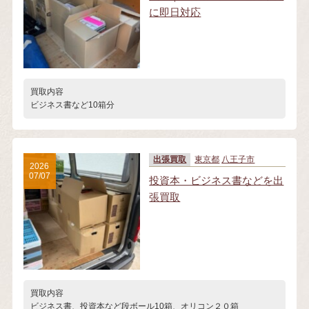
に即日対応
買取内容
ビジネス書など10箱分
出張買取
東京都
八王子市
2026
07/07
投資本・ビジネス書などを出
張買取
買取内容
ビジネス書、投資本など段ボール10箱、オリコン２０箱