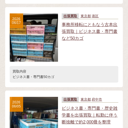
出張買取
東京都
港区
2026
06/17
事務所移転にともなう古本出
張買取｜ビジネス書・専門書
など50カゴ
買取内容
ビジネス書・専門書50カゴ
出張買取
東京都
府中市
2026
06/05
ビジネス書・専門書・歴史雑
学書を出張買取｜転勤に伴う
断捨離で約2,000冊を整理