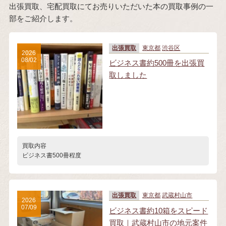
出張買取、宅配買取にてお売りいただいた本の買取事例の一
部をご紹介します。
出張買取
東京都
渋谷区
2026
08/02
ビジネス書約500冊を出張買
取しました
買取内容
ビジネス書500冊程度
出張買取
東京都
武蔵村山市
2026
07/09
ビジネス書約10箱をスピード
買取｜武蔵村山市の地元案件