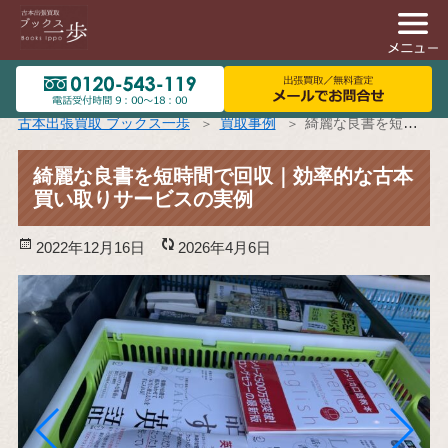
古本出張買取 ブックス一歩
買取事例
綺麗な良書を短時間で回収｜効率的な古本買い取りサービスの実例
綺麗な良書を短時間で回収｜効率的な古本
買い取りサービスの実例
投
2022年12月16日
更
2026年4月6日
稿
新
日:
日: