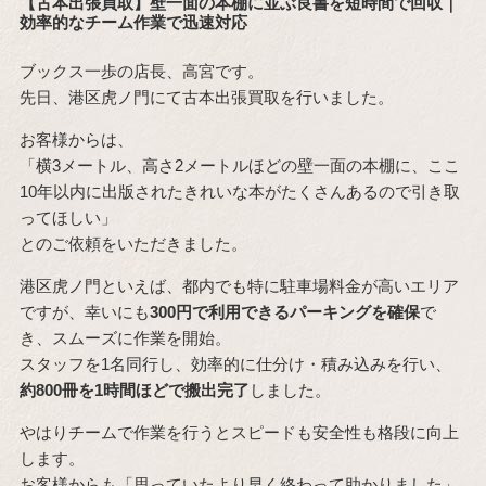
【古本出張買取】壁一面の本棚に並ぶ良書を短時間で回収｜
効率的なチーム作業で迅速対応
ブックス一歩の店長、高宮です。
先日、港区虎ノ門にて古本出張買取を行いました。
お客様からは、
「横3メートル、高さ2メートルほどの壁一面の本棚に、ここ
10年以内に出版されたきれいな本がたくさんあるので引き取
ってほしい」
とのご依頼をいただきました。
港区虎ノ門といえば、都内でも特に駐車場料金が高いエリア
ですが、幸いにも
300円で利用できるパーキングを確保
で
き、スムーズに作業を開始。
スタッフを1名同行し、効率的に仕分け・積み込みを行い、
約800冊を1時間ほどで搬出完了
しました。
やはりチームで作業を行うとスピードも安全性も格段に向上
します。
お客様からも「思っていたより早く終わって助かりました」