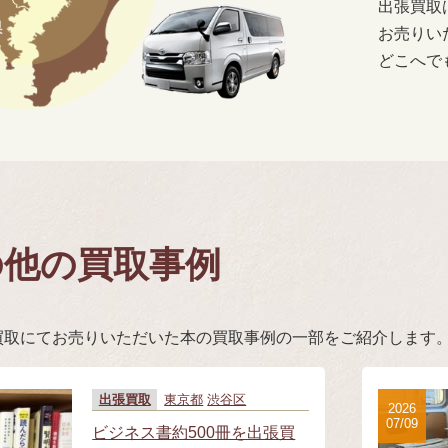
出張買取
お売りい
どこへで
の他の買取事例
買取にてお売りいただいた本の買取事例の一部をご紹介します
出張買取
東京都
渋谷区
2026
07/09
ビジネス書約500冊を出張買