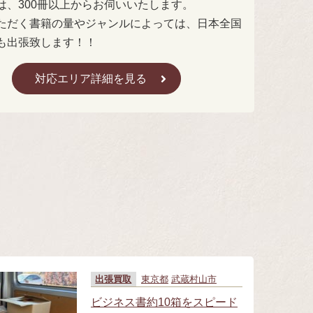
は、300冊以上からお伺いいたします。
ただく書籍の量やジャンルによっては、日本全国
も出張致します！！
対応エリア詳細を見る
。
出張買取
東京都
武蔵村山市
ビジネス書約10箱をスピード