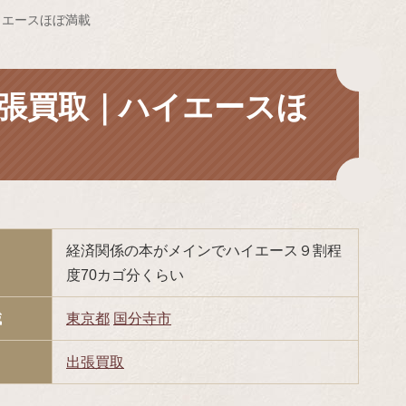
イエースほぼ満載
張買取｜ハイエースほ
経済関係の本がメインでハイエース９割程
度70カゴ分くらい
域
東京都
国分寺市
出張買取