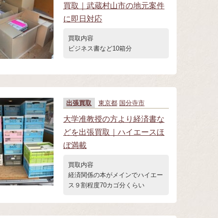
買取｜武蔵村山市の地元案件
に即日対応
買取内容
ビジネス書など10箱分
出張買取
東京都
国分寺市
大学准教授の方より経済書な
どを出張買取｜ハイエースほ
ぼ満載
買取内容
経済関係の本がメインでハイエー
ス９割程度70カゴ分くらい