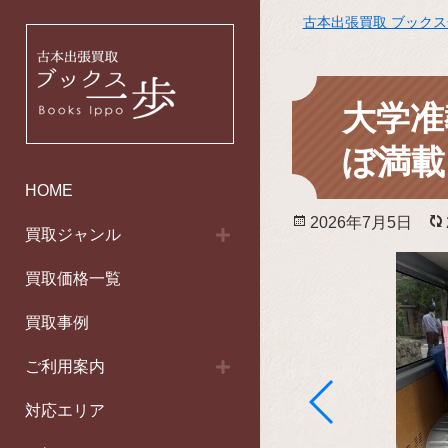
古本出張買取 ブック
大学准
ぼ満載
HOME
投
2026年7月5日
買取ジャンル
稿
日:
買取価格一覧
買取事例
ご利用案内
対応エリア