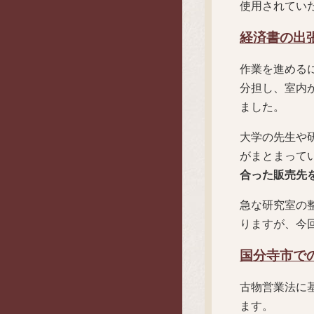
使用されてい
経済書の出
作業を進める
分担し、室内
ました。
大学の先生や
がまとまって
合った販売先
急な研究室の
りますが、今
国分寺市で
古物営業法に
ます。