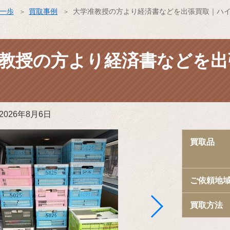
ス一歩
買取事例
大学准教授の方より経済書などを出張買取｜ハ
教授の方より経済書などを出
更
2026年8月6日
新
日:
買取品
ご依頼地
買取方法