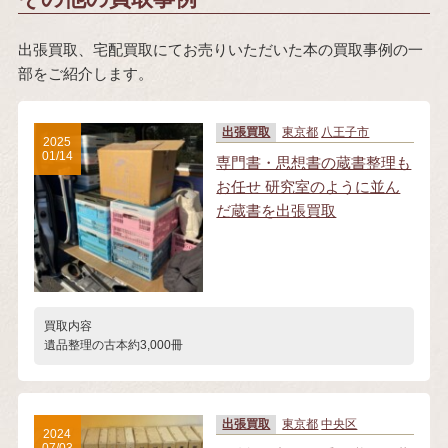
出張買取、宅配買取にてお売りいただいた本の買取事例の一
部をご紹介します。
出張買取
東京都
八王子市
2025
01/14
専門書・思想書の蔵書整理も
お任せ 研究室のように並ん
だ蔵書を出張買取
買取内容
遺品整理の古本約3,000冊
出張買取
東京都
中央区
2024