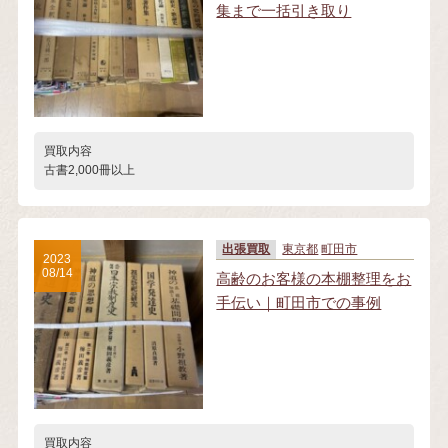
集まで一括引き取り
買取内容
古書2,000冊以上
出張買取
東京都
町田市
2023
08/14
高齢のお客様の本棚整理をお
手伝い｜町田市での事例
買取内容