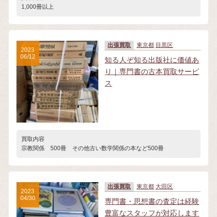
1,000冊以上
出張買取
東京都
目黒区
2023
06/12
知る人ぞ知る出版社に価値あ
り｜専門書の古本買取サービ
ス
買取内容
宗教関係 500冊 その他古い数学関係の本など500冊
出張買取
東京都
大田区
2023
04/30
専門書・思想書の査定は経験
豊富なスタッフが対応します