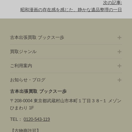
ゲ
次の記事:
事:
ー
次
昭和漫画の存在感を感じた、静かな遺品整理の一日
シ
の
ョ
記
ン
事:
古本出張買取 ブックス一歩
買取ジャンル
ご利用案内
お知らせ・ブログ
古本出張買取 ブックス一歩
〒208-0004 東京都武蔵村山市本町１丁目３８−１ メゾン
ひまわり 1F
TEL：
0120-543-119
【古物商許可】