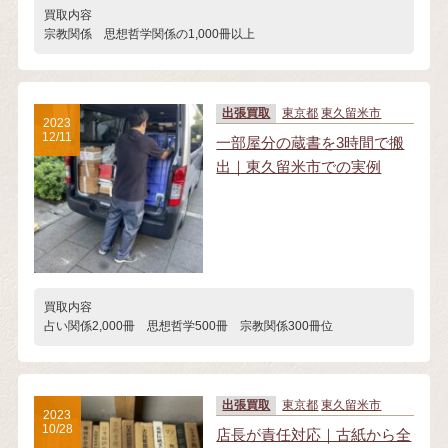
買取内容
宗教関係 思想哲学関係の1,000冊以上
出張買取
東京都
東久留米市
2023
12/11
一部屋分の蔵書を3時間で搬
出｜東久留米市での実例
買取内容
占い関係2,000冊 思想哲学500冊 宗教関係300冊位
出張買取
東京都
東久留米市
2023
10/28
店長が責任対応｜古紙から全