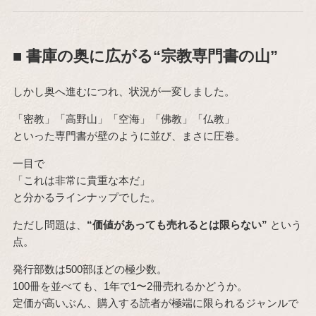
■ 書庫の奥に広がる“宗教専門書の山”
しかし奥へ進むにつれ、状況が一変しました。
「密教」「高野山」「空海」「佛教」「仏教」
といった専門書が壁のように並び、まさに圧巻。
一目で
「これは非常に貴重な本だ」
と分かるラインナップでした。
ただし問題は、
“価値があっても売れるとは限らない”
という
点。
発行部数は500部ほどの極少数。
100冊を並べても、1年で1〜2冊売れるかどうか。
定価が高いぶん、購入する読者が極端に限られるジャンルで