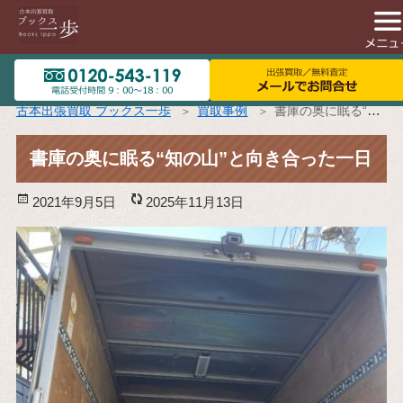
古本出張買取 ブックス一歩
買取事例
書庫の奥に眠る“知の山”と向き合った一日
書庫の奥に眠る“知の山”と向き合った一日
投
2021年9月5日
更
2025年11月13日
稿
新
日:
日: