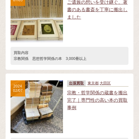
07/03
ご遺族の想いを受け継ぐ、著
書のある書斎を丁寧に搬出し
ました
買取内容
宗教関係 思想哲学関係の本 3,000冊以上
出張買取
東京都
大田区
2024
02/07
宗教・哲学関係の蔵書を搬出
完了｜専門性の高い本の買取
事例