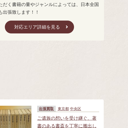
ただく書籍の量やジャンルによっては、日本全国
も出張致します！！
対応エリア詳細を見る
。
出張買取
東京都
中央区
ご遺族の想いを受け継ぐ、著
書のある書斎を丁寧に搬出し