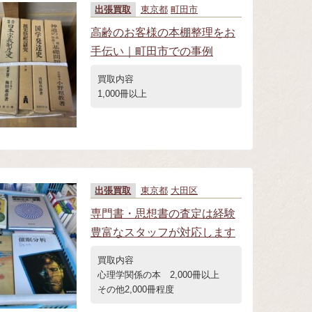
出張買取
東京都
町田市
高齢のお客様の本棚整理をお
手伝い｜町田市での事例
買取内容
1,000冊以上
出張買取
東京都
大田区
専門書・思想書の査定は経験
豊富なスタッフが対応します
買取内容
心理学関係の本 2,000冊以上
その他2,000冊程度