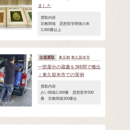
ました
買取内容
宗教関係 思想哲学関係の本
3,000冊以上
出張買取
東京都
東久留米市
一部屋分の蔵書を3時間で搬出
｜東久留米市での実例
買取内容
占い関係2,000冊 思想哲学500
冊 宗教関係300冊位