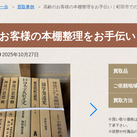
ス一歩
買取事例
高齢のお客様の本棚整理をお手伝い｜町田市で
お客様の本棚整理をお手伝い
更
2025年10月27日
新
日:
買取品
ご依頼地
買取方法
※買い取り価格
了承下さい。
※状態や付属品