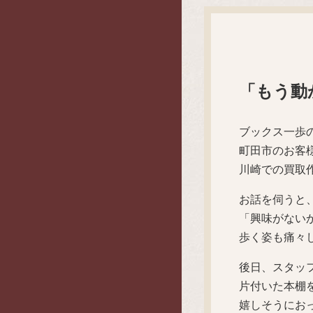
「もう動
ブックス一歩
町田市のお客
川崎での買取
お話を伺うと
「興味がない
歩く姿も痛々
後日、スタッ
片付いた本棚
嬉しそうにお