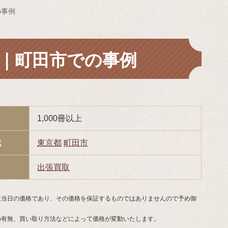
の事例
｜町田市での事例
1,000冊以上
域
東京都
町田市
出張買取
は当日の価格であり、その価格を保証するものではありませんので予め御
の有無、買い取り方法などによって価格が変動いたします。