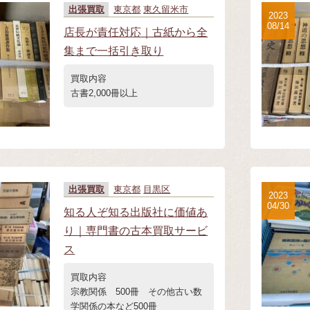
出張買取
東京都
東久留米市
2023
08/14
店長が責任対応｜古紙から全
集まで一括引き取り
買取内容
古書2,000冊以上
出張買取
東京都
目黒区
2023
04/30
知る人ぞ知る出版社に価値あ
り｜専門書の古本買取サービ
ス
買取内容
宗教関係 500冊 その他古い数
学関係の本など500冊