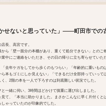
かせないと思っていた」——町田市での
の店長、高宮です。
様から「壁一面分の本棚があり、重くて処分できない」とのご
作業中にご連絡をいただき、その日の帰りに立ち寄らせていた
、「去年ケガをしてから歩くのもつらい」「年齢的に重いもの
から本もゴミにしか見えない」「できるだけ全部持っていって
しく、2階の本を一人で下ろすのは到底難しい状況でした。
フと一緒に伺い、3時間ほどかけて慎重に運び出しました。
を見て、「本当に助かりました。まさかこんなに早く片付くと
っしゃっていたのが印象的でした。