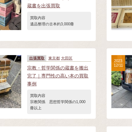
蔵書を出張買取
買取内容
遺品整理の古本約3,000冊
出張買取
東京都
大田区
2023
12/11
宗教・哲学関係の蔵書を搬出
完了｜専門性の高い本の買取
事例
買取内容
宗教関係 思想哲学関係の1,000
冊以上