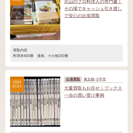
沢山のプロ料理人の専門書｜
その場でキャッシュ引き渡し
で安心の出張買取
買取内容
料理本600冊 漫画、その他200冊
出張買取
東京都
小平市
2024
07/27
大量買取もお任せ｜ブックス
一歩の買い受け事例