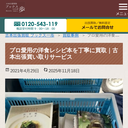
古本出張買取 ブックス一歩
買取事例
プロ愛用の洋食レシピ本を丁寧に買取｜古本出張買い取りサービス
プロ愛用の洋食レシピ本を丁寧に買取｜古
本出張買い取りサービス
投
2021年4月29日
更
2025年11月18日
稿
新
日:
日: