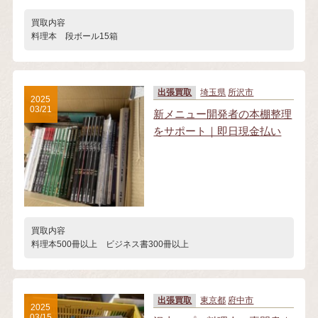
買取内容
料理本 段ボール15箱
出張買取
埼玉県
所沢市
2025
03/21
新メニュー開発者の本棚整理
をサポート｜即日現金払い
買取内容
料理本500冊以上 ビジネス書300冊以上
出張買取
東京都
府中市
2025
03/15