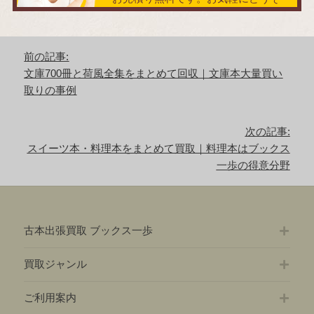
投
前の記事:
稿
前
文庫700冊と荷風全集をまとめて回収｜文庫本大量買い
ナ
の
取りの事例
ビ
記
ゲ
事:
ー
次の記事:
シ
次
スイーツ本・料理本をまとめて買取｜料理本はブックス
ョ
の
一歩の得意分野
ン
記
事:
古本出張買取 ブックス一歩
買取ジャンル
ご利用案内