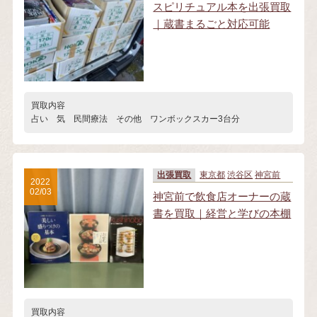
スピリチュアル本を出張買取
｜蔵書まるごと対応可能
買取内容
占い 気 民間療法 その他 ワンボックスカー3台分
出張買取
東京都
渋谷区
神宮前
2022
02/03
神宮前で飲食店オーナーの蔵
書を買取｜経営と学びの本棚
買取内容