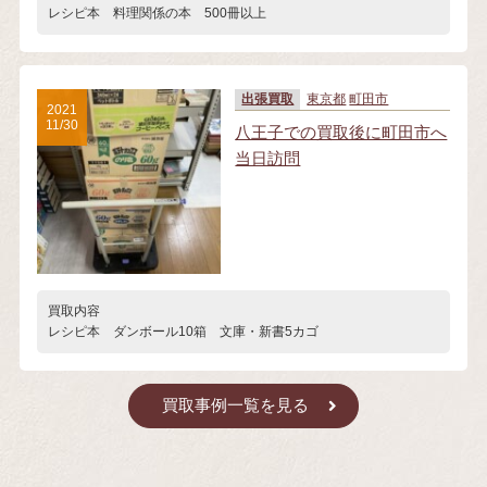
レシピ本 料理関係の本 500冊以上
出張買取
東京都
町田市
2021
11/30
八王子での買取後に町田市へ
当日訪問
買取内容
レシピ本 ダンボール10箱 文庫・新書5カゴ
買取事例一覧を見る