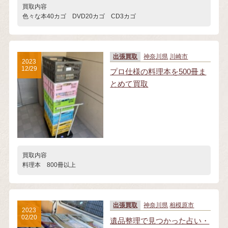
買取内容
色々な本40カゴ DVD20カゴ CD3カゴ
出張買取
神奈川県
川崎市
2023
12/29
プロ仕様の料理本を500冊ま
とめて買取
買取内容
料理本 800冊以上
出張買取
神奈川県
相模原市
2023
02/20
遺品整理で見つかった占い・