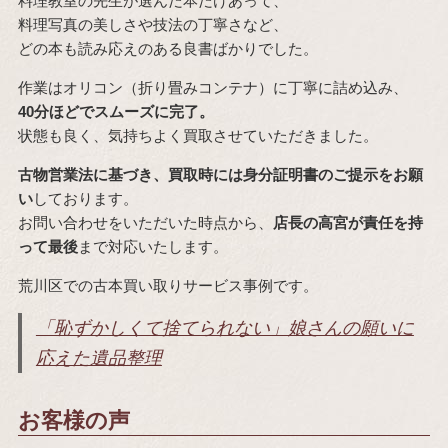
料理教室の先生が選んだ本だけあって、
料理写真の美しさや技法の丁寧さなど、
どの本も読み応えのある良書ばかりでした。
作業はオリコン（折り畳みコンテナ）に丁寧に詰め込み、
40分ほどでスムーズに完了。
状態も良く、気持ちよく買取させていただきました。
古物営業法に基づき、買取時には身分証明書のご提示をお願
い
しております。
お問い合わせをいただいた時点から、
店長の高宮が責任を持
って最後
まで対応いたします。
荒川区での古本買い取りサービス事例です。
「恥ずかしくて捨てられない」娘さんの願いに
応えた遺品整理
お客様の声