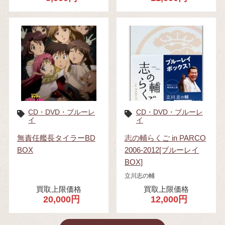
CD・DVD・ブルーレ
CD・DVD・ブルーレ
イ
イ
無責任艦長タイラーBD
志の輔らくご in PARCO
BOX
2006-2012[ブルーレイ
BOX]
立川志の輔
買取上限価格
買取上限価格
20,000円
12,000円