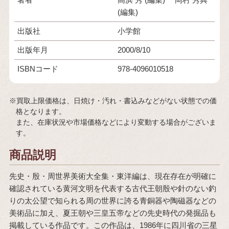
(編集)
出版社
小学館
出版年月
2000/8/10
ISBNコード
978-4096010518
※買取上限価格は、日焼け・汚れ・書込みなどがない状態での価
格となります。
また、在庫状況や市場価格などにより変動する場合がございま
す。
商品説明
先史・殷・周世界美術大全集・東洋編は、現在存在が明確に
確認されている黄河文明を代表する古代王朝殷や針のない釣
りの太公望で知られる周の世界に誇る青銅器や陶磁器などの
美術品に加え、夏王朝や三皇五帝などの先史時代の発掘品も
掲載している作品です。この作品は、1986年に四川省の三星