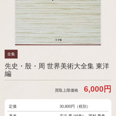
全集
先史・殷・周 世界美術大全集 東洋
編
6,000円
買取上限価格
定価
30,800円（税別）
著者
高浜 秀 (編集) 岡村 秀典