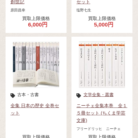
創世記
セット
原田昌幸
塩野七生
買取上限価格
買取上限価格
6,000円
5,000円
古本・古書
文学全集・叢書
全集 日本の歴史 全巻セ
ニーチェ全集本巻 全１
ット
５冊セット (ちくま学芸
文庫)
フリードリッヒ ニーチェ
買取上限価格
買取上限価格