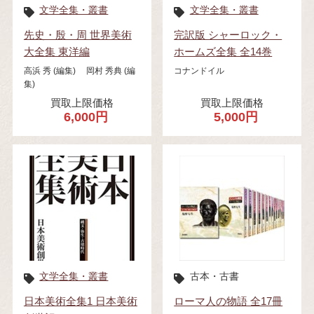
文学全集・叢書
文学全集・叢書
先史・殷・周 世界美術
完訳版 シャーロック・
大全集 東洋編
ホームズ全集 全14巻
高浜 秀 (編集) 岡村 秀典 (編
コナンドイル
集)
買取上限価格
買取上限価格
6,000円
5,000円
文学全集・叢書
古本・古書
日本美術全集1 日本美術
ローマ人の物語 全17冊