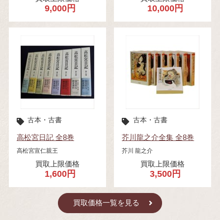
9,000円
10,000円
古本・古書
古本・古書
高松宮日記 全8巻
芥川龍之介全集 全8巻
高松宮宣仁親王
芥川 龍之介
買取上限価格
買取上限価格
1,600円
3,500円
買取価格一覧を見る