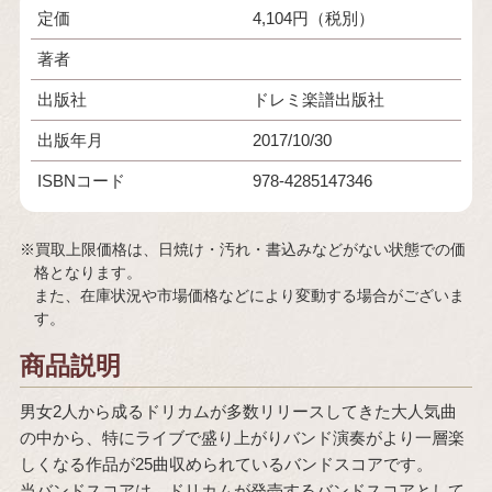
定価
4,104円（税別）
著者
出版社
ドレミ楽譜出版社
出版年月
2017/10/30
ISBNコード
978-4285147346
※買取上限価格は、日焼け・汚れ・書込みなどがない状態での価
格となります。
また、在庫状況や市場価格などにより変動する場合がございま
す。
商品説明
男女2人から成るドリカムが多数リリースしてきた大人気曲
の中から、特にライブで盛り上がりバンド演奏がより一層楽
しくなる作品が25曲収められているバンドスコアです。
当バンドスコアは、ドリカムが発売するバンドスコアとして