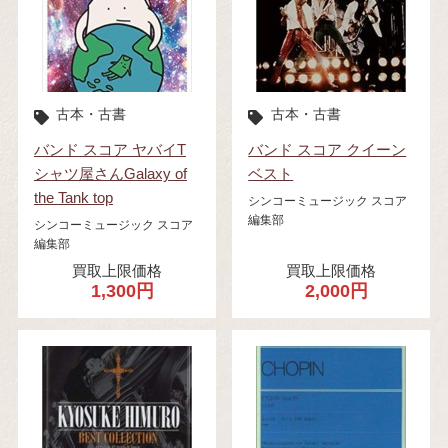
古本・古書
古本・古書
バンド スコア ヤバイT
バンド スコア クイーン
シャツ屋さんGalaxy of
ベスト
the Tank top
シンコーミュージック スコア
編集部
シンコーミュージック スコア
編集部
買取上限価格
買取上限価格
1,300円
2,000円