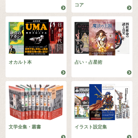
コア
オカルト本
占い・占星術
文学全集・叢書
イラスト設定集