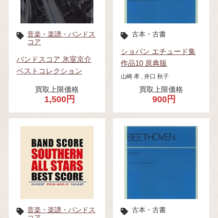
音楽・楽譜・バンドス
古本・古書
コア
ショパン エチュード集
バンドスコア 氷室京介
作品10 原典版
ベストコレクション
山崎 孝 , 井口 秋子
買取上限価格
買取上限価格
1,500円
900円
音楽・楽譜・バンドス
古本・古書
コア