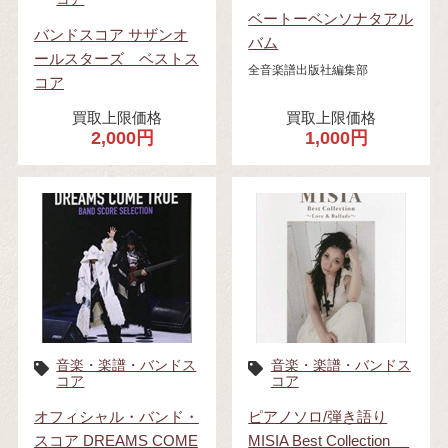
ベートーベンソナタアル
バンドスコア サザンオ
バム
ールスターズ ベストス
全音楽譜出版社編集部
コア
買取上限価格
買取上限価格
2,000円
1,000円
音楽・楽譜・バンドス
音楽・楽譜・バンドス
コア
コア
オフィシャル・バンド・
ピアノソロ/弾き語り
スコア DREAMS COME
MISIA Best Collection