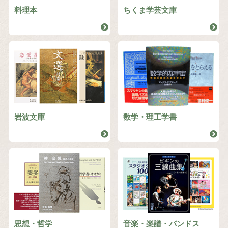
料理本
ちくま学芸文庫
岩波文庫
数学・理工学書
思想・哲学
音楽・楽譜・バンドス