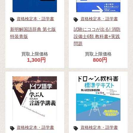
資格検定本・語学書
資格検定本・語学書
新明解国語辞典 第七版
試験にココが出る! 消防
特装青版
設備士6類 教科書+実践
問題
買取上限価格
買取上限価格
1,300円
800円
資格検定本・語学書
資格検定本・語学書