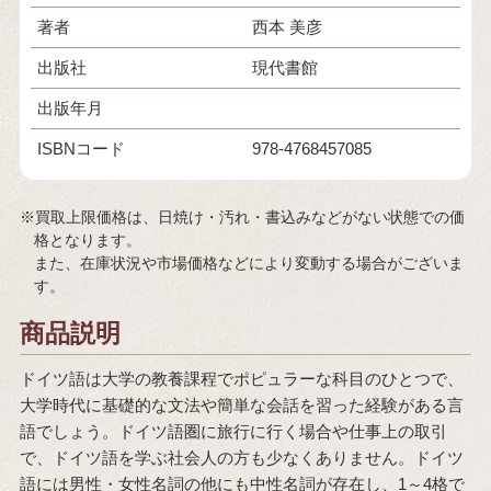
著者
西本 美彦
出版社
現代書館
出版年月
ISBNコード
978-4768457085
※買取上限価格は、日焼け・汚れ・書込みなどがない状態での価
格となります。
また、在庫状況や市場価格などにより変動する場合がございま
す。
商品説明
ドイツ語は大学の教養課程でポピュラーな科目のひとつで、
大学時代に基礎的な文法や簡単な会話を習った経験がある言
語でしょう。ドイツ語圏に旅行に行く場合や仕事上の取引
で、ドイツ語を学ぶ社会人の方も少なくありません。ドイツ
語には男性・女性名詞の他にも中性名詞が存在し、1～4格で