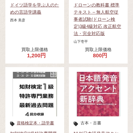
ドイツ語学を学ぶ人のた
ドローンの教科書 標準
めの言語学講義
テキスト – 無人航空従
事者試験(ドローン検
西本 美彦
定)3級4級対応 改正航空
法・完全対応版
山下壱平
買取上限価格
買取上限価格
1,200円
800円
資格検定本・語学書
古本・古書