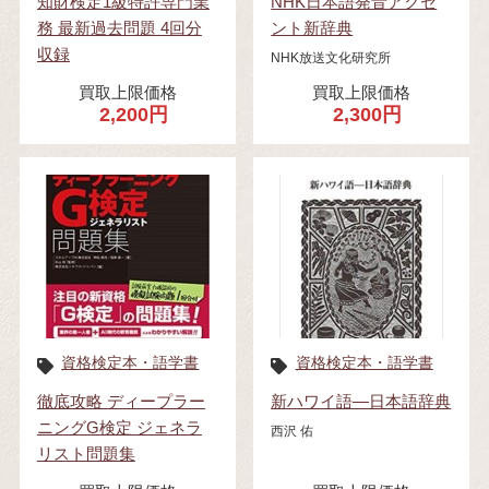
知財検定1級特許専門業
NHK日本語発音アクセ
務 最新過去問題 4回分
ント新辞典
収録
NHK放送文化研究所
買取上限価格
買取上限価格
2,200円
2,300円
資格検定本・語学書
資格検定本・語学書
徹底攻略 ディープラー
新ハワイ語―日本語辞典
ニングG検定 ジェネラ
西沢 佑
リスト問題集