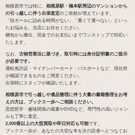
相模原市では特に、
相模原駅・橋本駅周辺のマンションから
の引っ越しに伴う出張査定
のご依頼が増えています。
「段ボールに詰める時間がない」「重くて運べない」といっ
たお悩みも、当店にお任せください。
梱包から搬出、現金でのお支払いまでワンストップで対応い
たします。
なお、
古物営業法に基づき、取引時には身分証明書のご提示
が必要です。
運転免許証・マイナンバーカード・パスポートなど、現住所
が確認できるものをご用意ください。
出張時にスタッフが確認いたします。
相模原市で引っ越しや遺品整理に伴う大量の書籍整理をお考
えの方は、ブックス一歩へご相談ください。
思想哲学・趣味関係の蔵書やDVDなど、専門性の高いジャン
ルも丁寧に査定。
2,000冊以上の大型買取や即日対応も可能
です。
ブックス一歩が、あなたの大切な本を次の読者へとつなぐお