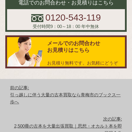
電話でのお問合わせ・お見積りはこちら
0120-543-119
受付時間9：00～18：00
年中無休
メールでのお問合わせ
お見積りはこちら
お見積り無料です。お気軽にどうぞ
投
前の記事:
稿
前
引っ越しに伴う大量の古本買取なら青梅市のブックス一
ナ
の
歩へ
ビ
記
ゲ
事:
ー
次の記事:
シ
次
2,500冊の古本を大量出張買取｜思想・オカルト本を即
ョ