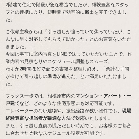
2階建て住宅で階段が急な構造でしたが、経験豊富なスタッ
フとの連携により、短時間で効率的に搬出を完了できまし
た。
ご依頼主様からは「引っ越しが迫っていて焦っていたが、こ
んなに早く対応してもらえて助かった」とのお言葉をいただ
きました。
今回は事前に室内写真をLINEで送っていただいたことで、作
業内容の見積もりやスケジュール調整もスムーズ。
わずか2時間ほどで全ての書籍を整理し終え、「余計な手間
が省けて引っ越しの準備が進んだ」とご満足いただけまし
た。
ブックス一歩では、相模原市内の
マンション・アパート・一
戸建て
など、どのような住宅形態にも対応可能です。
エレベーターのない建物や、搬出経路が狭い物件でも、
現場
経験豊富な担当者が最適な方法で対応
いたします。
また、引っ越し直前の慌ただしい時期でも、お客様のご都合
に合わせた柔軟なスケジュール設定が可能です。