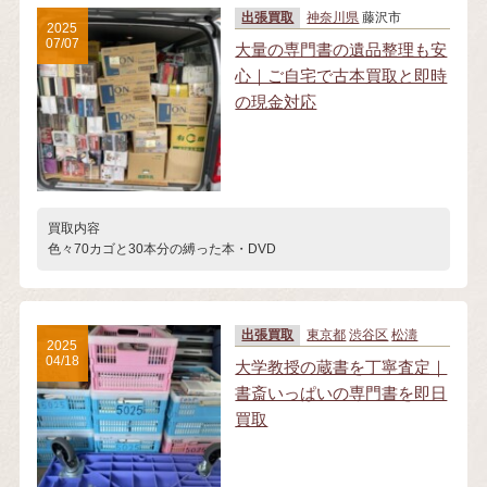
出張買取
神奈川県
藤沢市
2025
07/07
大量の専門書の遺品整理も安
心｜ご自宅で古本買取と即時
の現金対応
買取内容
色々70カゴと30本分の縛った本・DVD
出張買取
東京都
渋谷区
松濤
2025
04/18
大学教授の蔵書を丁寧査定｜
書斎いっぱいの専門書を即日
買取