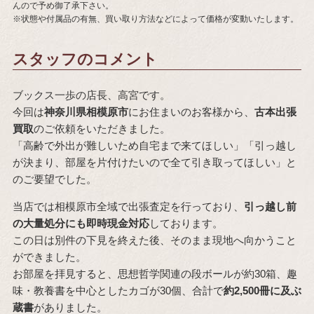
んので予め御了承下さい。
※状態や付属品の有無、買い取り方法などによって価格が変動いたします。
スタッフのコメント
ブックス一歩の店長、高宮です。
今回は
神奈川県相模原市
にお住まいのお客様から、
古本出張
買取
のご依頼をいただきました。
「高齢で外出が難しいため自宅まで来てほしい」「引っ越し
が決まり、部屋を片付けたいので全て引き取ってほしい」と
のご要望でした。
当店では相模原市全域で出張査定を行っており、
引っ越し前
の大量処分にも即時現金対応
しております。
この日は別件の下見を終えた後、そのまま現地へ向かうこと
ができました。
お部屋を拝見すると、思想哲学関連の段ボールが約30箱、趣
味・教養書を中心としたカゴが30個、合計で
約2,500冊に及ぶ
蔵書
がありました。