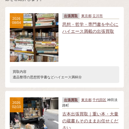
出張買取
東京都
立川市
2026
08/04
思想・哲学・専門書を中心に
ハイエース満載の出張買取
買取内容
遺品整理の思想哲学書などハイエース満杯分
出張買取
東京都
千代田区
神田淡
2026
路町
02/10
古本出張買取｜重い本・大量
の蔵書もそのままお任せくだ
さい