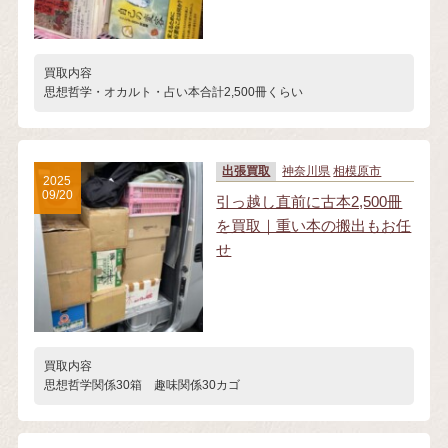
買取内容
思想哲学・オカルト・占い本合計2,500冊くらい
出張買取
神奈川県
相模原市
2025
09/20
引っ越し直前に古本2,500冊
を買取｜重い本の搬出もお任
せ
買取内容
思想哲学関係30箱 趣味関係30カゴ