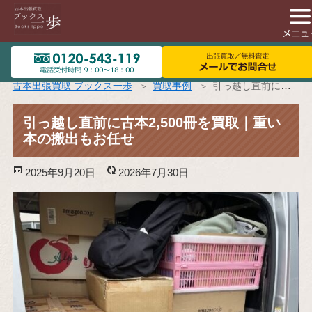
古本出張買取 ブックス一歩
買取事例
引っ越し直前に古本2,500冊を買取｜重い本の搬出もお任せ
引っ越し直前に古本2,500冊を買取｜重い
本の搬出もお任せ
投
2025年9月20日
更
2026年7月30日
稿
新
日:
日: