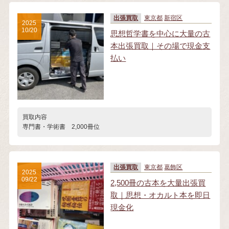
出張買取
東京都
新宿区
2025
10/20
思想哲学書を中心に大量の古
本出張買取｜その場で現金支
払い
買取内容
専門書・学術書 2,000冊位
出張買取
東京都
葛飾区
2025
09/22
2,500冊の古本を大量出張買
取｜思想・オカルト本を即日
現金化