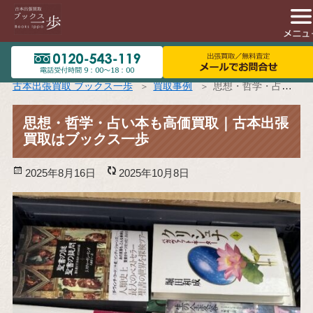
古本出張買取 ブックス一歩
買取事例
思想・哲学・占い本も高価買取｜古本出張買取はブックス一歩
思想・哲学・占い本も高価買取｜古本出張
買取はブックス一歩
投
2025年8月16日
更
2025年10月8日
稿
新
日:
日: