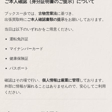
ご本人確認（身分証明書のご提示）について
ブックス一歩では、
古物営業法
に基づき、
出張買取時に
ご本人確認書類の提示
をお願いしております。
当日は以下のいずれかをご用意ください。
運転免許証
マイナンバーカード
健康保険証
パスポート
確認はその場で行い、
個人情報は厳重に管理
しております。
外部に情報が漏れることはありませんので、安心してご利用
ください。