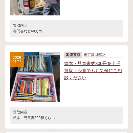
買取内容
専門書など40カゴ
出張買取
東京都
練馬区
2026
07/25
絵本・児童書約300冊を出張
買取｜少量でもお気軽にご相
談ください
買取内容
絵本・児童書300冊くらい