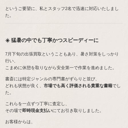
というご要望に、私とスタッフ2名で迅速に対応いたしまし
た。
☀️ 猛暑の中でも丁寧かつスピーディーに
7月下旬の出張買取ということもあり、暑さ対策をしっかり
行い、
こまめに休憩を取りながら安全第一で作業を進めました。
書斎には特定ジャンルの専門書がずらりと並び、
どれも状態が良く、
市場でも高く評価される貴重な書籍
でし
た。
これらを一点ずつ丁寧に査定し、
その場で
即時現金支払い
にてお引き取りしました。
お客様からは、