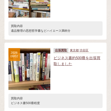
買取内容
遺品整理の思想哲学書などハイエース満杯分
出張買取
東京都
渋谷区
2026
08/02
ビジネス書約500冊を出張買
取しました
買取内容
ビジネス書500冊程度