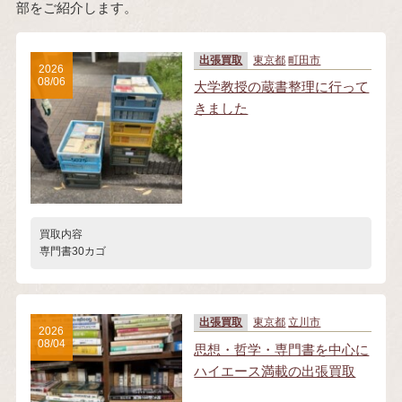
部をご紹介します。
出張買取
東京都
町田市
2026
08/06
大学教授の蔵書整理に行って
きました
買取内容
専門書30カゴ
出張買取
東京都
立川市
2026
08/04
思想・哲学・専門書を中心に
ハイエース満載の出張買取