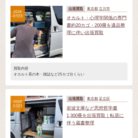
出張買取
東京都
立川市
2026
07/23
オカルト・心理学関係の専門
書約20カゴ・200冊を遺品整
理に伴い出張買取
買取内容
オカルト系の本・雑誌など25カゴ分くらい
出張買取
東京都
足立区
2026
07/21
岩波文庫など思想哲学書
1,300冊を出張買取｜転居に
伴う蔵書整理