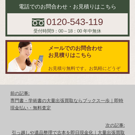
電話でのお問合わせ・お見積りはこちら
0120-543-119
受付時間9：00～18：00
年中無休
メールでのお問合わせ
お見積りはこちら
お見積り無料です。お気軽にどうぞ
投
前の記事:
稿
前
専門書・学術書の大量出張買取ならブックス一歩｜即時
ナ
の
現金払い・無料査定
ビ
記
ゲ
事:
ー
次の記事:
シ
次
引っ越しや遺品整理で古本を即日現金化｜大量出張買取