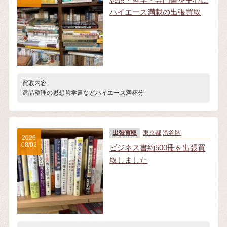
ハイエース満載の出張買取
買取内容
遺品整理の思想哲学書などハイエース満杯分
出張買取
東京都
渋谷区
2026
08/02
ビジネス書約500冊を出張買
取しました