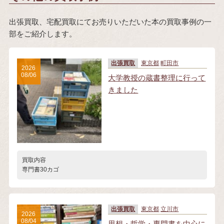
出張買取、宅配買取にてお売りいただいた本の買取事例の一
部をご紹介します。
出張買取
東京都
町田市
2026
08/06
大学教授の蔵書整理に行って
きました
買取内容
専門書30カゴ
出張買取
東京都
立川市
2026
08/04
思想・哲学・専門書を中心に