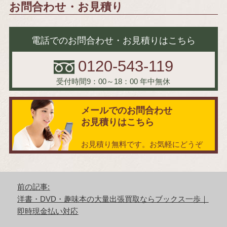
お問合わせ・お見積り
電話でのお問合わせ・お見積りはこちら
0120-543-119
受付時間9：00～18：00
年中無休
メールでのお問合わせ
お見積りはこちら
お見積り無料です。お気軽にどうぞ
投
前の記事:
稿
前
洋書・DVD・趣味本の大量出張買取ならブックス一歩｜
ナ
の
即時現金払い対応
ビ
記
ゲ