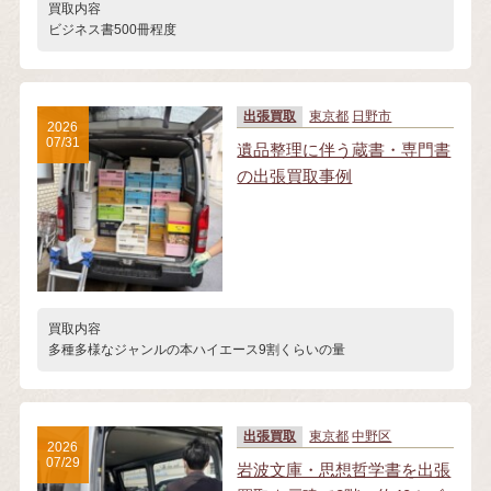
買取内容
ビジネス書500冊程度
出張買取
東京都
日野市
2026
07/31
遺品整理に伴う蔵書・専門書
の出張買取事例
買取内容
多種多様なジャンルの本ハイエース9割くらいの量
出張買取
東京都
中野区
2026
07/29
岩波文庫・思想哲学書を出張