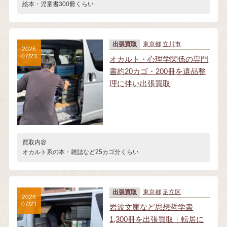
絵本・児童書300冊くらい
出張買取
東京都
立川市
2026
07/23
オカルト・心理学関係の専門
書約20カゴ・200冊を遺品整
理に伴い出張買取
買取内容
オカルト系の本・雑誌など25カゴ分くらい
出張買取
東京都
足立区
2026
07/21
岩波文庫など思想哲学書
1,300冊を出張買取｜転居に