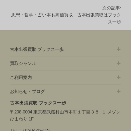
事:
ー
次の記事:
シ
次
思想・哲学・占い本も高価買取｜古本出張買取はブック
ョ
の
ス一歩
ン
記
事:
古本出張買取 ブックス一歩
買取ジャンル
ご利用案内
お知らせ・ブログ
古本出張買取 ブックス一歩
〒208-0004 東京都武蔵村山市本町１丁目３８−１ メゾン
ひまわり 1F
TEL：
0120-543-119