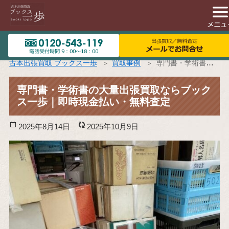
古本出張買取 ブックス一歩
買取事例
専門書・学術書の大量出張買取ならブックス一歩｜即時現金払い・無料査定
専門書・学術書の大量出張買取ならブック
ス一歩｜即時現金払い・無料査定
投
2025年8月14日
更
2025年10月9日
稿
新
日:
日: