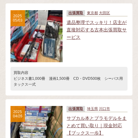
出張買取
東京都
大田区
2025
05/03
遺品整理でスッキリ！店主が
直接対応する古本出張買取サ
ービス
買取内容
ビジネス書1,000冊 漫画1,500冊 CD・DVD500枚 シーバス用
タックス一式
出張買取
埼玉県
川口市
2025
04/26
サブカル本とプラモデルをま
とめて買い取り｜現金対応
【ブックス一歩】