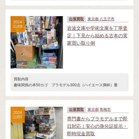
出張買取
東京都
八王子市
2024
11/09
岩波文庫や学術文庫を丁寧査
定｜下見から始める古本の実
家買い取り例
買取内容
趣味関係の本50カゴ プラモデル300点（ハイエース満杯）量
出張買取
東京都
青梅市
2024
11/07
専門書からプラモデルまで即
日対応｜安心の身分証提示・
即時現金買取