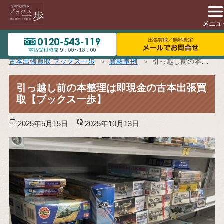
古本出張買取 ブックス一歩
買取事例
引っ越し前の本整理は即現金の古本出張買取【ブックス一歩】
引っ越し前の本整理は即現金の古本出張買
取【ブックス一歩】
投
2025年5月15日
更
2025年10月13日
稿
新
日:
日: