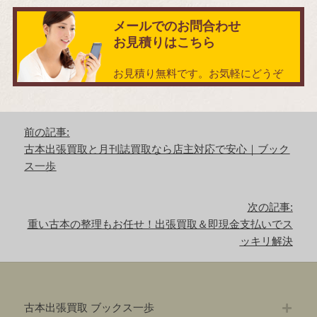
メールでのお問合わせ
お見積りはこちら
お見積り無料です。お気軽にどうぞ
投
前の記事:
稿
前
古本出張買取と月刊誌買取なら店主対応で安心｜ブック
ナ
の
ス一歩
ビ
記
ゲ
事:
ー
次の記事:
シ
次
重い古本の整理もお任せ！出張買取＆即現金支払いでス
ョ
の
ッキリ解決
ン
記
事:
古本出張買取 ブックス一歩