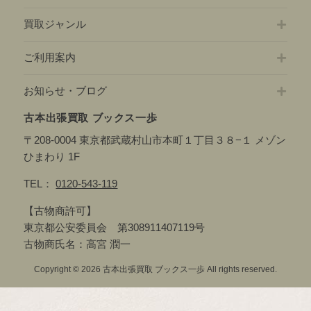
買取ジャンル
ご利用案内
お知らせ・ブログ
古本出張買取 ブックス一歩
〒208-0004 東京都武蔵村山市本町１丁目３８−１ メゾン
ひまわり 1F
TEL：
0120-543-119
【古物商許可】
東京都公安委員会 第308911407119号
古物商氏名：高宮 潤一
Copyright © 2026 古本出張買取 ブックス一歩 All rights reserved.