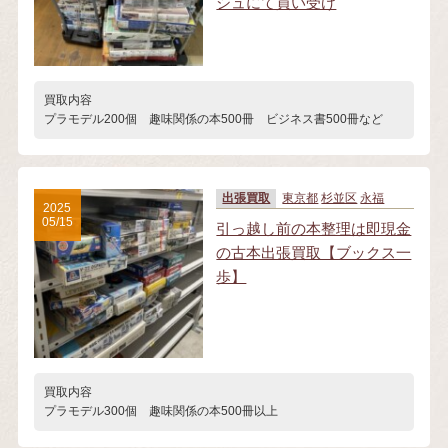
シュにて買い受け
買取内容
プラモデル200個 趣味関係の本500冊 ビジネス書500冊など
出張買取
東京都
杉並区
永福
2025
05/15
引っ越し前の本整理は即現金
の古本出張買取【ブックス一
歩】
買取内容
プラモデル300個 趣味関係の本500冊以上