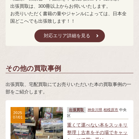
出張買取は、300冊以上からお伺いいたします。
お売りいただく書籍の量やジャンルによっては、日本全
国どこへでも出張致します！！
対応エリア詳細を見る
その他の買取事例
出張買取、宅配買取にてお売りいただいた本の買取事例の一
部をご紹介します。
出張買取
神奈川県
相模原市
中央
2025
区
07/01
重くて運べない本をスッキリ
整理｜古本をその場でキャッ