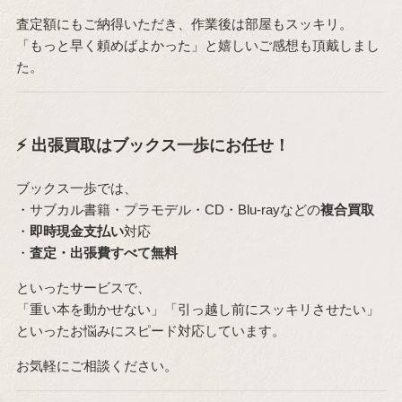
査定額にもご納得いただき、作業後は部屋もスッキリ。
「もっと早く頼めばよかった」と嬉しいご感想も頂戴しまし
た。
⚡ 出張買取はブックス一歩にお任せ！
ブックス一歩では、
・サブカル書籍・プラモデル・CD・Blu-rayなどの
複合買取
・
即時現金支払い
対応
・
査定・出張費すべて無料
といったサービスで、
「重い本を動かせない」「引っ越し前にスッキリさせたい」
といったお悩みにスピード対応しています。
お気軽にご相談ください。