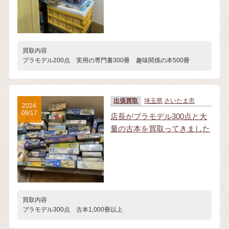
買取内容
プラモデル200点 実用の専門書300冊 趣味関係の本500冊
出張買取
埼玉県
さいたま市
2024
09/17
店長がプラモデル300点と大
量の古本を買取ってきました
買取内容
プラモデル300点 古本1,000冊以上