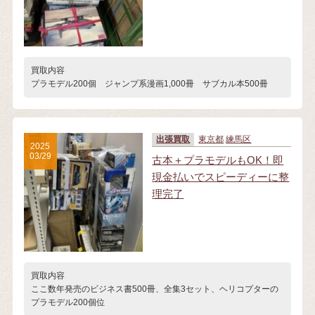
買取内容
プラモデル200個 ジャンプ系漫画1,000冊 サブカル本500冊
出張買取
東京都
練馬区
2025
03/29
古本＋プラモデルもOK！即
現金払いでスピーディーに整
理完了
買取内容
ここ数年発売のビジネス書500冊、全集3セット、ヘリコプターの
プラモデル200個位