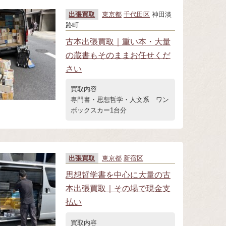
出張買取
東京都
千代田区
神田淡
路町
古本出張買取｜重い本・大量
の蔵書もそのままお任せくだ
さい
買取内容
専門書・思想哲学・人文系 ワン
ボックスカー1台分
出張買取
東京都
新宿区
思想哲学書を中心に大量の古
本出張買取｜その場で現金支
払い
買取内容