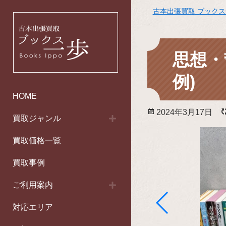
古本出張買取 ブック
思想・
例)
HOME
投
2024年3月17日
買取ジャンル
稿
日:
買取価格一覧
買取事例
ご利用案内
対応エリア