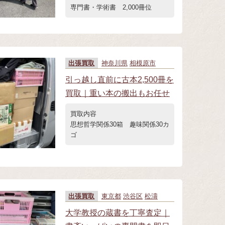
専門書・学術書 2,000冊位
出張買取
神奈川県
相模原市
引っ越し直前に古本2,500冊を
買取｜重い本の搬出もお任せ
買取内容
思想哲学関係30箱 趣味関係30カ
ゴ
出張買取
東京都
渋谷区
松濤
大学教授の蔵書を丁寧査定｜