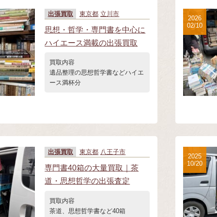
出張買取
東京都
立川市
2026
02/10
思想・哲学・専門書を中心に
ハイエース満載の出張買取
買取内容
遺品整理の思想哲学書などハイエ
ース満杯分
出張買取
東京都
八王子市
2025
10/20
専門書40箱の大量買取｜茶
道・思想哲学の出張査定
買取内容
茶道、思想哲学書など40箱