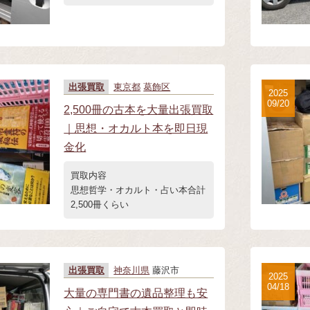
出張買取
東京都
葛飾区
2025
09/20
2,500冊の古本を大量出張買取
｜思想・オカルト本を即日現
金化
買取内容
思想哲学・オカルト・占い本合計
2,500冊くらい
出張買取
神奈川県
藤沢市
2025
04/18
大量の専門書の遺品整理も安