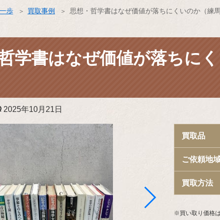
ス一歩
買取事例
思想・哲学書はなぜ価値が落ちにくいのか（練馬
哲学書はなぜ価値が落ちにく
更
2025年10月21日
新
日:
買取品
ご依頼地
買取方法
※買い取り価格