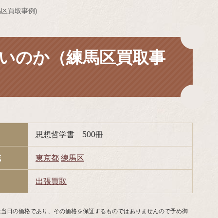
区買取事例)
いのか（練馬区買取事
思想哲学書 500冊
域
東京都
練馬区
出張買取
は当日の価格であり、その価格を保証するものではありませんので予め御