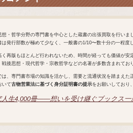
思想・哲学分野の専門書を中心とした蔵書の出張買取を行いま
書は発行部数が極めて少なく、一般書の1/10〜数十分の一程度
高く再版もほとんど行われないため、時間が経っても価値が安
、戦後思想・現代哲学・宗教哲学などの名著が多数含まれてお
では、専門書市場の知識を活かし、需要と流通状況を踏まえた
おいて
古物営業法に基づく身分証明書の提示
をお願いしており
人生4,000冊——想いを受け継ぐブックス