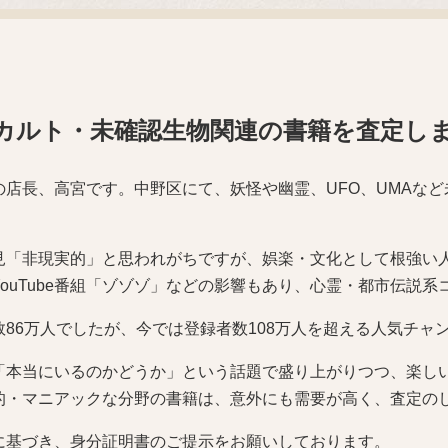
カルト・未確認生物関連の書籍を査定し
の店長、高宮です。中野区にて、妖怪や幽霊、UFO、UMAな
見「非現実的」と思われがちですが、娯楽・文化として根強い
ouTube番組「ゾゾゾ」などの影響もあり、心霊・都市伝説
数86万人でしたが、今では登録者数108万人を超える人気チャ
「本当にいるのかどうか」という話題で盛り上がりつつ、楽し
的・マニアックな分野の書籍は、意外にも需要が高く、査定の
に基づき、身分証明書のご提示をお願いしております。