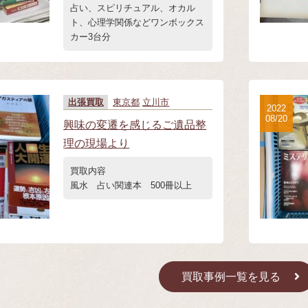
占い、スピリチュアル、オカル
ト、心理学関係などワンボックス
カー3台分
出張買取
東京都
立川市
2022
08/20
興味の変遷を感じるご遺品整
理の現場より
買取内容
風水 占い関連本 500冊以上
買取事例一覧を見る