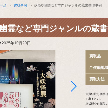
ス一歩
買取事例
妖怪や幽霊など専門ジャンルの蔵書整理事例
幽霊など専門ジャンルの蔵書
更
2025年10月29日
新
日:
買取品
ご依頼地
買取方法
※買い取り価格
了承下さい。
※状態や付属品