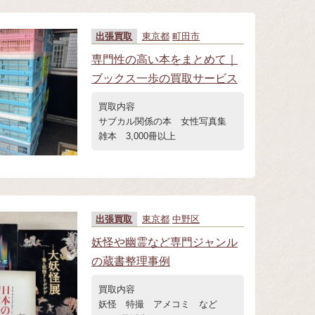
出張買取
東京都
町田市
専門性の高い本をまとめて｜
ブックス一歩の買取サービス
買取内容
サブカル関係の本 女性写真集
雑本 3,000冊以上
出張買取
東京都
中野区
妖怪や幽霊など専門ジャンル
の蔵書整理事例
買取内容
妖怪 特撮 アメコミ など