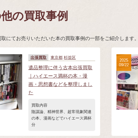
の他の買取事例
買取にてお売りいただいた本の買取事例の一部をご紹介します
出張買取
東京都
杉並区
2025
09/22
遺品整理に伴う古本出張買取
｜ハイエース満杯の本・漫
画・思想書などを整理しまし
た
買取内容
陰謀論、精神世界、超常現象関連
の本、漫画などでハイエース満杯
分