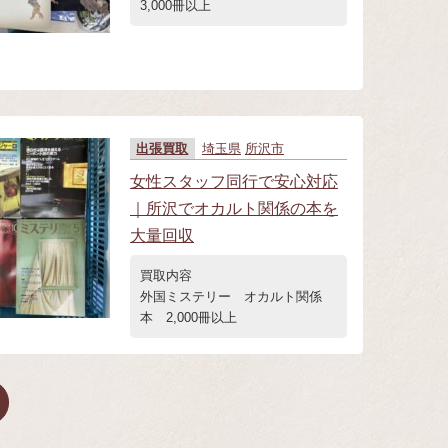
3,000冊以上
出張買取
埼玉県
所沢市
女性スタッフ同行で安心対応
｜所沢でオカルト関係の本を
大量回収
買取内容
外国ミステリー オカルト関係
本 2,000冊以上