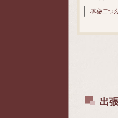
本棚二つ
出