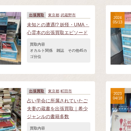
出張買取
東京都
武蔵野市
2024
05/13
未知との遭遇!? 妖怪・UMA・
心霊本の出張買取エピソード
買取内容
オカルト関係 雑誌 その他45カ
ゴ分位
出張買取
東京都
町田市
2023
04/18
占い学会に所属されていたご
夫妻の蔵書を出張買取｜希少
ジャンルの書籍多数
買取内容