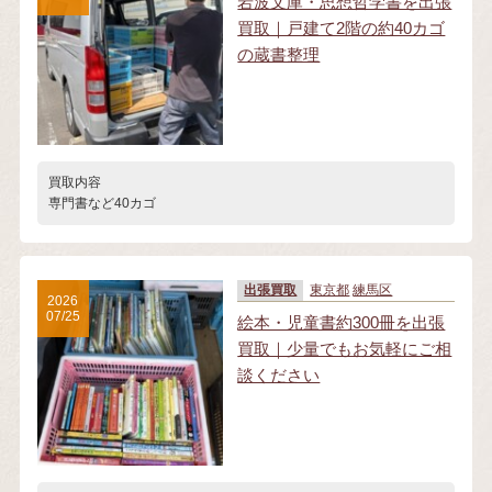
岩波文庫・思想哲学書を出張
買取｜戸建て2階の約40カゴ
の蔵書整理
買取内容
専門書など40カゴ
出張買取
東京都
練馬区
2026
07/25
絵本・児童書約300冊を出張
買取｜少量でもお気軽にご相
談ください