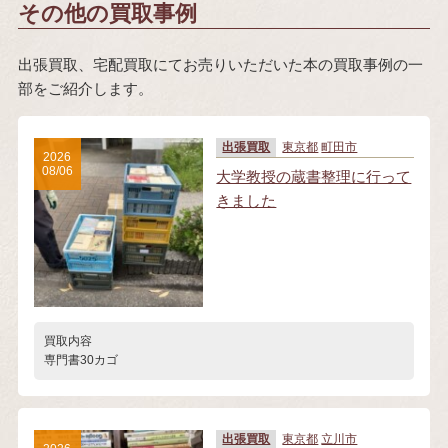
その他の買取事例
出張買取、宅配買取にてお売りいただいた本の買取事例の一
部をご紹介します。
出張買取
東京都
町田市
2026
08/06
大学教授の蔵書整理に行って
きました
買取内容
専門書30カゴ
出張買取
東京都
立川市