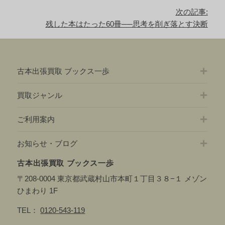
記
ゲ
次の記事:
事:
ー
次
残した本はたった60冊──思考を削ぎ落とす決断
シ
の
ョ
記
ン
事:
古本出張買取 ブックス一歩
買取ジャンル
ご利用案内
お知らせ・ブログ
古本出張買取 ブックス一歩
〒208-0004 東京都武蔵村山市本町１丁目３８−１ メゾン
ひまわり 1F
TEL：
0120-543-119