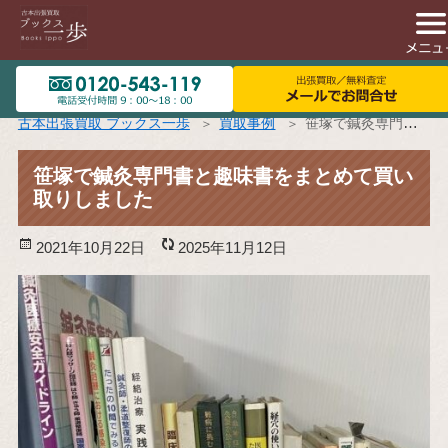
古本出張買取 ブックス一歩
買取事例
笹塚で鍼灸専門書と趣味書をまとめて買い取りしました
笹塚で鍼灸専門書と趣味書をまとめて買い
取りしました
投
2021年10月22日
更
2025年11月12日
稿
新
日:
日: