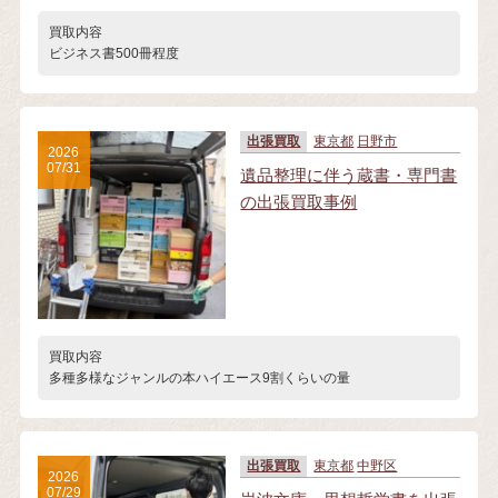
買取内容
ビジネス書500冊程度
出張買取
東京都
日野市
2026
07/31
遺品整理に伴う蔵書・専門書
の出張買取事例
買取内容
多種多様なジャンルの本ハイエース9割くらいの量
出張買取
東京都
中野区
2026
07/29