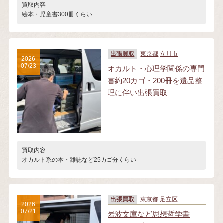
買取内容
絵本・児童書300冊くらい
出張買取
東京都
立川市
2026
07/23
オカルト・心理学関係の専門
書約20カゴ・200冊を遺品整
理に伴い出張買取
買取内容
オカルト系の本・雑誌など25カゴ分くらい
出張買取
東京都
足立区
2026
07/21
岩波文庫など思想哲学書