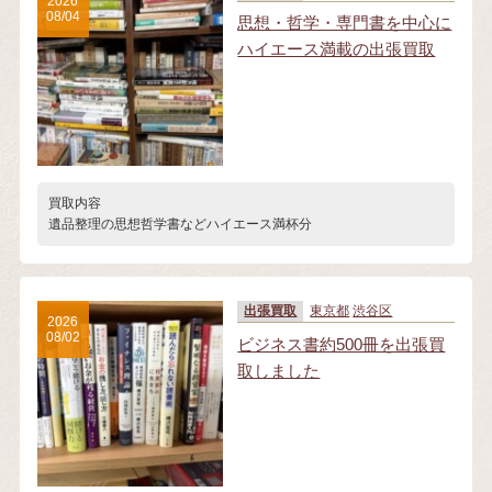
2026
08/04
思想・哲学・専門書を中心に
ハイエース満載の出張買取
買取内容
遺品整理の思想哲学書などハイエース満杯分
出張買取
東京都
渋谷区
2026
08/02
ビジネス書約500冊を出張買
取しました