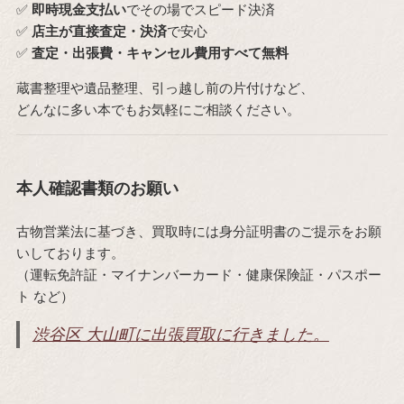
✅
即時現金支払い
でその場でスピード決済
✅
店主が直接査定・決済
で安心
✅
査定・出張費・キャンセル費用すべて無料
蔵書整理や遺品整理、引っ越し前の片付けなど、
どんなに多い本でもお気軽にご相談ください。
本人確認書類のお願い
古物営業法に基づき、買取時には身分証明書のご提示をお願
いしております。
（運転免許証・マイナンバーカード・健康保険証・パスポー
ト など）
渋谷区 大山町に出張買取に行きました。