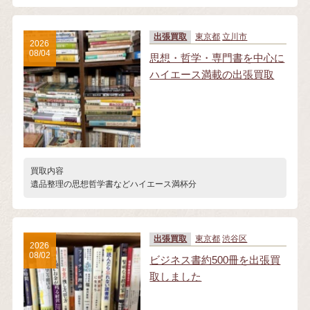
出張買取
東京都
立川市
2026
08/04
思想・哲学・専門書を中心に
ハイエース満載の出張買取
買取内容
遺品整理の思想哲学書などハイエース満杯分
出張買取
東京都
渋谷区
2026
08/02
ビジネス書約500冊を出張買
取しました