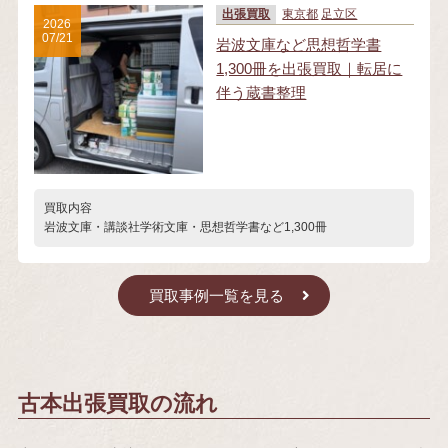
出張買取
東京都
足立区
2026
07/21
岩波文庫など思想哲学書
1,300冊を出張買取｜転居に
伴う蔵書整理
買取内容
岩波文庫・講談社学術文庫・思想哲学書など1,300冊
買取事例一覧を見る
古本出張買取の流れ