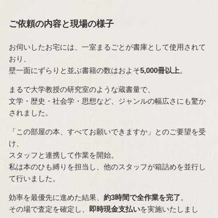
ご依頼の内容と現場の様子
お伺いしたお宅には、一室まるごとが書庫として使用されて
おり、
壁一面にずらりと並ぶ書籍の数はおよそ
5,000冊以上
。
まるで大学教授の研究室のような蔵書量で、
文学・歴史・社会学・思想など、ジャンルの幅広さにも驚か
されました。
「この部屋の本、すべてお願いできますか」とのご要望を受
け、
スタッフと連携して作業を開始。
私は本のひも縛りを担当し、他のスタッフが箱詰めを並行し
て行いました。
効率を最優先に進めた結果、
約3時間で全作業を完了
。
その場で査定を確定し、
即時現金支払い
を実施いたしまし