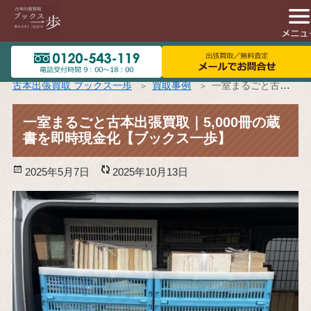
古本出張買取 ブックス一歩
買取事例
一室まるごと古本出張買取｜5,000冊の蔵書を即時現金化【ブックス一歩】
一室まるごと古本出張買取｜5,000冊の蔵
書を即時現金化【ブックス一歩】
投
2025年5月7日
更
2025年10月13日
稿
新
日:
日: