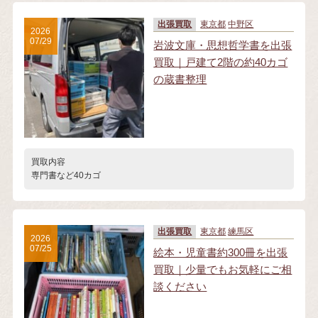
出張買取
東京都
中野区
2026
07/29
岩波文庫・思想哲学書を出張
買取｜戸建て2階の約40カゴ
の蔵書整理
買取内容
専門書など40カゴ
出張買取
東京都
練馬区
2026
07/25
絵本・児童書約300冊を出張
買取｜少量でもお気軽にご相
談ください