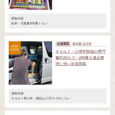
買取内容
絵本・児童書300冊くらい
出張買取
東京都
立川市
2026
07/23
オカルト・心理学関係の専門
書約20カゴ・200冊を遺品整
理に伴い出張買取
買取内容
オカルト系の本・雑誌など25カゴ分くらい