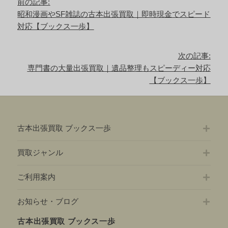
前の記事:
稿
前
昭和漫画やSF雑誌の古本出張買取｜即時現金でスピード
ナ
の
対応【ブックス一歩】
ビ
記
ゲ
事:
ー
次の記事:
シ
次
専門書の大量出張買取｜遺品整理もスピーディー対応
ョ
の
【ブックス一歩】
ン
記
事:
古本出張買取 ブックス一歩
買取ジャンル
ご利用案内
お知らせ・ブログ
古本出張買取 ブックス一歩