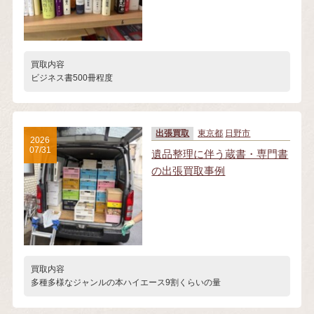
買取内容
ビジネス書500冊程度
出張買取
東京都
日野市
2026
07/31
遺品整理に伴う蔵書・専門書
の出張買取事例
買取内容
多種多様なジャンルの本ハイエース9割くらいの量