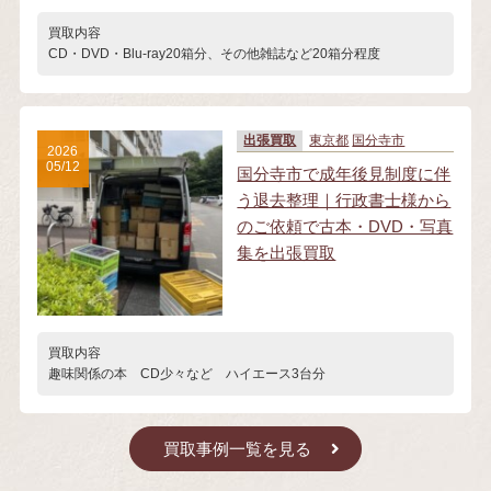
買取内容
CD・DVD・Blu-ray20箱分、その他雑誌など20箱分程度
出張買取
東京都
国分寺市
2026
05/12
国分寺市で成年後見制度に伴
う退去整理｜行政書士様から
のご依頼で古本・DVD・写真
集を出張買取
買取内容
趣味関係の本 CD少々など ハイエース3台分
買取事例一覧を見る