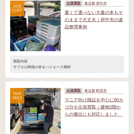
出張買取
東京都
府中市
2026
07/17
重くて運べない大量の本もそ
のままで大丈夫｜府中市の遺
品整理事例
買取内容
サブカル関係の本をハイエース満杯
出張買取
東京都
町田市
2026
06/13
マニア向け雑誌を中心に60カ
ゴ分を出張買取｜建物2階か
らの搬出にも対応しました