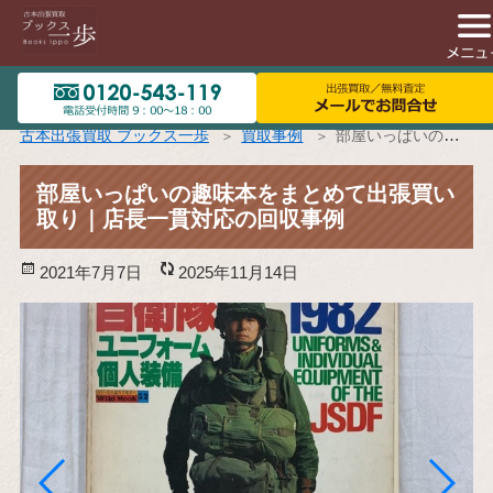
古本出張買取 ブックス一歩
買取事例
部屋いっぱいの趣味本をまとめて出張買い取り｜店長一貫対応の回収事例
部屋いっぱいの趣味本をまとめて出張買い
取り｜店長一貫対応の回収事例
投
2021年7月7日
更
2025年11月14日
稿
新
日:
日: