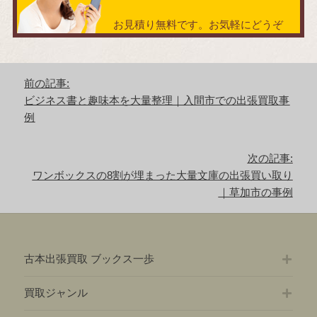
お見積り無料です。お気軽にどうぞ
投
前の記事:
稿
前
ビジネス書と趣味本を大量整理｜入間市での出張買取事
ナ
の
例
ビ
記
ゲ
事:
ー
次の記事:
シ
次
ワンボックスの8割が埋まった大量文庫の出張買い取り
ョ
の
｜草加市の事例
ン
記
事:
古本出張買取 ブックス一歩
買取ジャンル