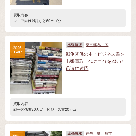
買取内容
マニア向け雑誌など60カゴ分
出張買取
東京都
品川区
2026
06/07
戦争関係の本・ビジネス書を
出張買取｜40カゴ分を2名で
迅速に対応
買取内容
戦争関係書20カゴ ビジネス書20カゴ
出張買取
神奈川県
川崎市