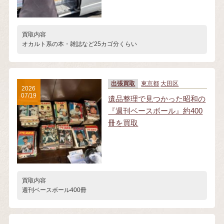
買取内容
オカルト系の本・雑誌など25カゴ分くらい
出張買取
東京都
大田区
2026
07/19
遺品整理で見つかった昭和の
『週刊ベースボール』約400
冊を買取
買取内容
週刊ベースボール400冊