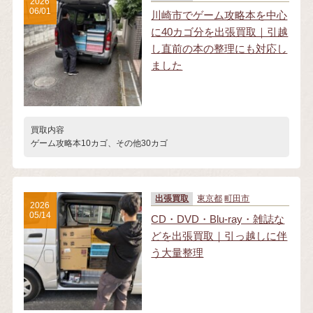
2026
06/01
川崎市でゲーム攻略本を中心
に40カゴ分を出張買取｜引越
し直前の本の整理にも対応し
ました
買取内容
ゲーム攻略本10カゴ、その他30カゴ
出張買取
東京都
町田市
2026
05/14
CD・DVD・Blu-ray・雑誌な
どを出張買取｜引っ越しに伴
う大量整理