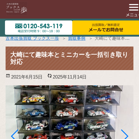
古本出張買取 ブックス一歩
買取事例
大崎にて趣味本とミニカーを一括引き取り対応
大崎にて趣味本とミニカーを一括引き取り
対応
投
2021年6月15日
更
2025年11月14日
稿
新
日:
日: