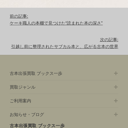
投
前の記事:
稿
前
ケーキ職人の本棚で見つけた“読まれた本の深さ”
ナ
の
ビ
記
ゲ
次の記事:
事:
ー
次
引越し前に整理されたサブカル本と、広がる古本の世界
シ
の
ョ
記
ン
事:
古本出張買取 ブックス一歩
買取ジャンル
ご利用案内
お知らせ・ブログ
古本出張買取 ブックス一歩