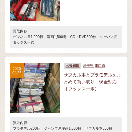
買取内容
ビジネス書1,000冊 漫画1,500冊 CD・DVD500枚 シーバス用
タックス一式
出張買取
埼玉県
川口市
2025
04/26
サブカル本とプラモデルをま
とめて買い取り｜現金対応
【ブックス一歩】
買取内容
プラモデル200個 ジャンプ系漫画1,000冊 サブカル本500冊