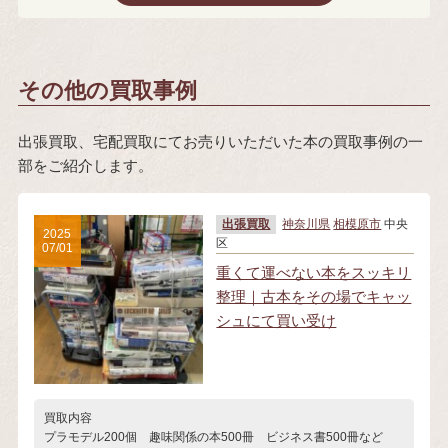
その他の買取事例
出張買取、宅配買取にてお売りいただいた本の買取事例の一
部をご紹介します。
出張買取
神奈川県
相模原市
中央
2025
区
07/01
重くて運べない本をスッキリ
整理｜古本をその場でキャッ
シュにて買い受け
買取内容
プラモデル200個 趣味関係の本500冊 ビジネス書500冊など