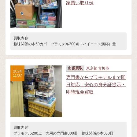
家買い取り例
買取内容
趣味関係の本50カゴ プラモデル300点（ハイエース満杯）量
出張買取
東京都
青梅市
2024
11/07
専門書からプラモデルまで即
日対応｜安心の身分証提示・
即時現金買取
買取内容
プラモデル200点 実用の専門書300冊 趣味関係の本500冊