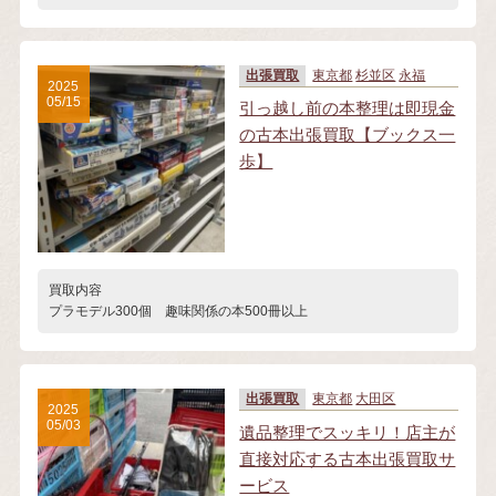
出張買取
東京都
杉並区
永福
2025
05/15
引っ越し前の本整理は即現金
の古本出張買取【ブックス一
歩】
買取内容
プラモデル300個 趣味関係の本500冊以上
出張買取
東京都
大田区
2025
05/03
遺品整理でスッキリ！店主が
直接対応する古本出張買取サ
ービス