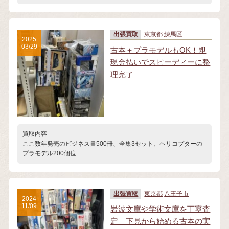
出張買取
東京都
練馬区
2025
03/29
古本＋プラモデルもOK！即
現金払いでスピーディーに整
理完了
買取内容
ここ数年発売のビジネス書500冊、全集3セット、ヘリコプターの
プラモデル200個位
出張買取
東京都
八王子市
2024
11/09
岩波文庫や学術文庫を丁寧査
定｜下見から始める古本の実