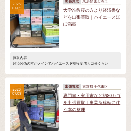
出張買取
東京都
国分寺市
2026
07/05
大学准教授の方より経済書な
どを出張買取｜ハイエースほ
ぼ満載
買取内容
経済関係の本がメインでハイエース９割程度70カゴ分くらい
出張買取
東京都
千代田区
2026
07/03
専門書・実用書など約80カゴ
を出張買取｜事業所移転に伴
う本の整理