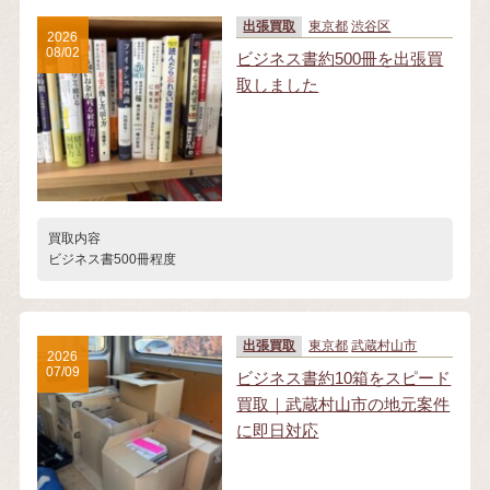
出張買取
東京都
渋谷区
2026
08/02
ビジネス書約500冊を出張買
取しました
買取内容
ビジネス書500冊程度
出張買取
東京都
武蔵村山市
2026
07/09
ビジネス書約10箱をスピード
買取｜武蔵村山市の地元案件
に即日対応