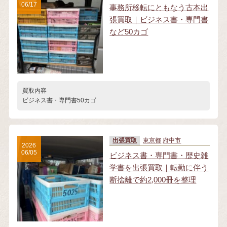
06/17
事務所移転にともなう古本出
張買取｜ビジネス書・専門書
など50カゴ
買取内容
ビジネス書・専門書50カゴ
出張買取
東京都
府中市
2026
06/05
ビジネス書・専門書・歴史雑
学書を出張買取｜転勤に伴う
断捨離で約2,000冊を整理