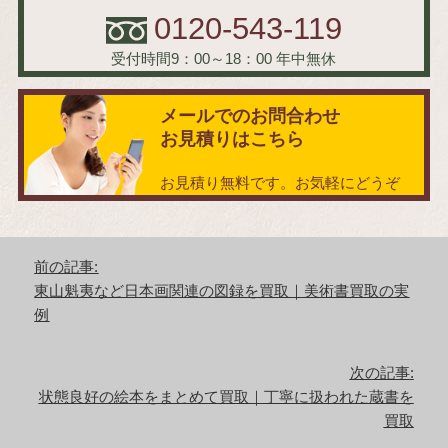
0120-543-119
受付時間9：00～18：00
年中無休
メールでのお問合わせ
お見積りはこちら
お見積り無料です。お気軽にどうぞ
投
前の記事:
稿
前
東山魁夷など日本画関連の図録を買取｜美術書買取の実
ナ
の
例
ビ
記
ゲ
事:
ー
次の記事:
シ
次
状態良好の絵本をまとめて買取｜丁寧に扱われた蔵書を
ョ
の
買取
ン
記