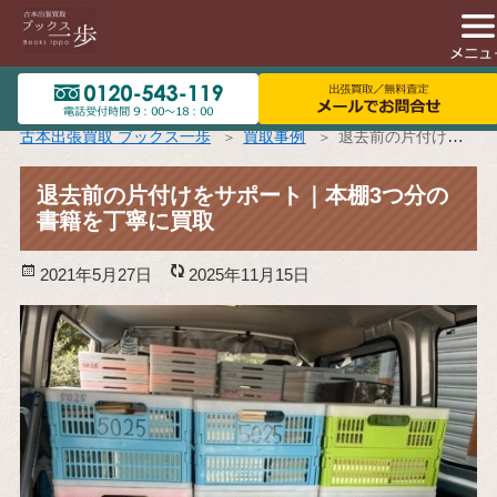
古本出張買取 ブックス一歩
買取事例
退去前の片付けをサポート｜本棚3つ分の書籍を丁寧に買取
退去前の片付けをサポート｜本棚3つ分の
書籍を丁寧に買取
投
2021年5月27日
更
2025年11月15日
稿
新
日:
日: