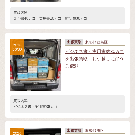
買取内容
専門書40カゴ、実用書10カゴ、雑誌類30カゴ、
出張買取
東京都
豊島区
2026
06/30
ビジネス書・実用書約30カゴ
を出張買取｜お引越しに伴う
ご依頼
買取内容
ビジネス書・実用書30カゴ
出張買取
東京都
港区
2026