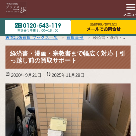
古本出張買取 ブックス一歩
買取事例
経済書・漫画・宗教書まで幅広く対応｜引っ越し前の買取サポート
経済書・漫画・宗教書まで幅広く対応｜引
っ越し前の買取サポート
投
2020年9月21日
更
2025年11月28日
稿
新
日:
日: