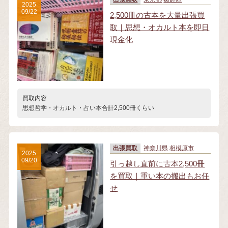
2025
09/22
2,500冊の古本を大量出張買
取｜思想・オカルト本を即日
現金化
買取内容
思想哲学・オカルト・占い本合計2,500冊くらい
出張買取
神奈川県
相模原市
2025
09/20
引っ越し直前に古本2,500冊
を買取｜重い本の搬出もお任
せ