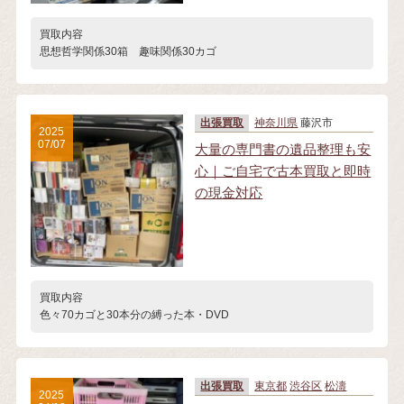
買取内容
思想哲学関係30箱 趣味関係30カゴ
出張買取
神奈川県
藤沢市
2025
07/07
大量の専門書の遺品整理も安
心｜ご自宅で古本買取と即時
の現金対応
買取内容
色々70カゴと30本分の縛った本・DVD
出張買取
東京都
渋谷区
松濤
2025