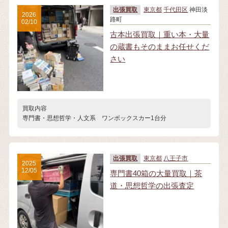
出張買取
東京都
千代田区
神田淡
2026
路町
02/10
古本出張買取｜重い本・大量
の蔵書もそのままお任せくだ
さい
買取内容
専門書・思想哲学・人文系 ワンボックスカー1台分
出張買取
東京都
八王子市
2025
12/05
専門書40箱の大量買取｜茶
道・思想哲学の出張査定