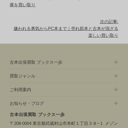
の
庫を買い取り
ビ
記
ゲ
事:
ー
次の記事:
シ
次
嫌われる勇気からPC本まで｜売れ筋本と古本が混ざる
ョ
の
楽しい買い取り
ン
記
事:
古本出張買取 ブックス一歩
買取ジャンル
ご利用案内
お知らせ・ブログ
古本出張買取 ブックス一歩
〒208-0004 東京都武蔵村山市本町１丁目３８−１ メゾン