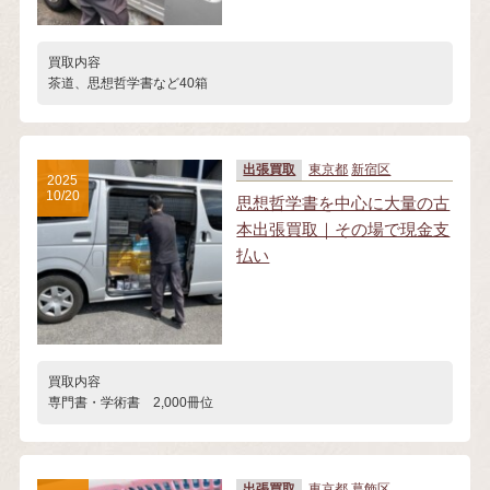
買取内容
茶道、思想哲学書など40箱
出張買取
東京都
新宿区
2025
10/20
思想哲学書を中心に大量の古
本出張買取｜その場で現金支
払い
買取内容
専門書・学術書 2,000冊位
出張買取
東京都
葛飾区